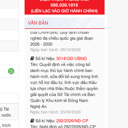
Số kí hiệu:
351/2025/NĐ-CP
Tên: Nghị định số 351/2025/NĐ-CP
của Chính phủ: Quy định chuẩn
nghèo đa chiều quốc gia giai đoạn
VĂN BẢN
2026 - 2030
Ngày ban hành: 29/12/2026
Số kí hiệu:
3014/QĐ-UBND
Tên: Quyết định về việc công bố
danh mục thủ tục hành chính ban
hành mới, sửa đổi bổ sung trong lĩnh
vực hỗ trợ đầu tư, lĩnh vực đấu thầu
lựa chọn nhà thầu thuộc thẩm quyền
giải quyết của Sở Tài chính và Ban
Quản lý Khu kinh tế Đông Nam
Nghệ An
Ngày ban hành: 23/09/2026
Số kí hiệu:
292/2026/NĐ-CP
ộ Tài
Tên: Nghị định số 292/2026/NĐ-CP
à nước
của Chính phủ: Quy định chi tiết một
số điều và biện pháp để tổ chức,
 trích