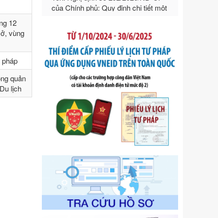
hướng dẫn thi hành Luật Quản lý
ngoại thương
Ngày ban hành: 21/07/2026
ng 12
sở, vùng
Số kí hiệu:
292/2026/NĐ-CP
Tên: Nghị định số 292/2026/NĐ-CP
của Chính phủ: Quy định chi tiết một
ư pháp
số điều và biện pháp để tổ chức,
hướng dẫn thi hành Luật Quản lý
ong quản
ngoại thương
Du lịch
Ngày ban hành: 21/07/2026
Số kí hiệu:
105/2026/TT-BTC
Tên: Thông tư số 105/2026/TT-BTC
của Bộ Tài chính: Bãi bỏ Thông tư số
87/2019/TT- BТC ngày 19 tháng 12
năm 2019 của Bộ trưởng Bộ Tài
chính hướng dẫn thực hiện xử phạt
vi phạm hành chính trong lĩnh vực
kho bạc nhà nước
Ngày ban hành: 21/07/2026
Số kí hiệu:
291/2026/NĐ-CP
Tên: Nghị định số 291/2026/NĐ-CP