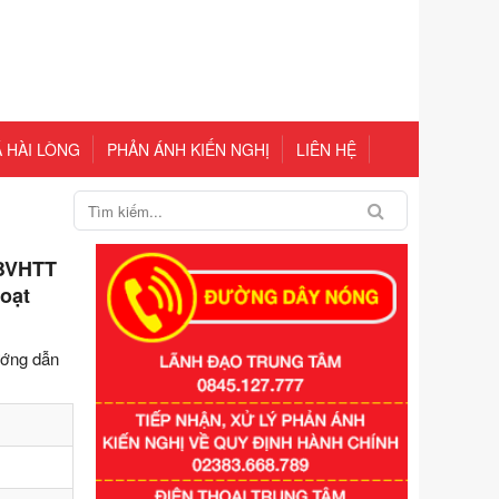
 HÀI LÒNG
PHẢN ÁNH KIẾN NGHỊ
LIÊN HỆ
-BVHTT
hoạt
ướng dẫn