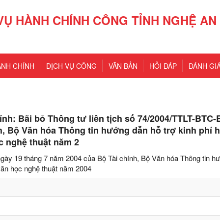
VỤ HÀNH CHÍNH CÔNG TỈNH NGHỆ AN
ÀNH CHÍNH
DỊCH VỤ CÔNG
VĂN BẢN
HỎI ĐÁP
ĐÁNH GIÁ
ính: Bãi bỏ Thông tư liên tịch số 74/2004/TTLT-BTC
h, Bộ Văn hóa Thông tin hướng dẫn hỗ trợ kinh phí 
c nghệ thuật năm 2
ngày 19 tháng 7 năm 2004 của Bộ Tài chính, Bộ Văn hóa Thông tin h
 văn học nghệ thuật năm 2004