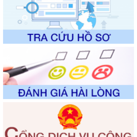
Số kí hiệu:
2304/QĐ-UBND
Tên: Quyết định công bố Danh mục thủ tục hành chính
được sửa đổi, bổ sung và phê duyệt Quy trình nội bộ, quy
trình điện tử giải quyết thủ tục hành chính trong lĩnh vực Du
lịch thuộc phạm vi chức năng quản lý của Sở Văn hóa, Thể
thao và Du lịch
Ngày ban hành: 01/06/2026
Số kí hiệu:
2310/QĐ-UBND
Tên: Về việc công bố Danh mục thủ tục hành chính sửa
đổi, bổ sung và phê duyệt Quy trình nội bộ, quy trình điện tử
trong giải quyết thủtục hành chính lĩnh vực biến đổi khí hậu
thuộc phạm vi giải quyết của Sở Nông nghiệp và Môi
trường
Ngày ban hành: 01/06/2026
Số kí hiệu:
2300/QĐ-UBND
Tên: V/v công bố danh mục thủ tục hành chính được sửa
đổi, bổ sung và phê duyệt quy trình nội bộ, quy trình điện tử
giải quyết thủ tục hành chính trong lĩnh vực Luật sư thuộc
phạm vi chức năng quản lý của Sở Tư pháp
Ngày ban hành: 01/06/2026