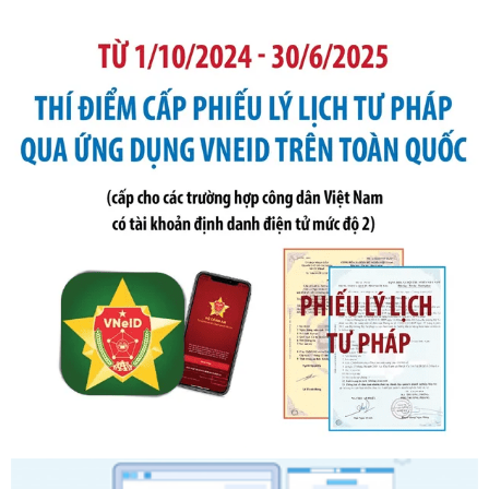
Số kí hiệu:
105/2026/TT-BTC
Tên: Thông tư số 105/2026/TT-BTC của Bộ Tài chính: Bãi
bỏ Thông tư số 87/2019/TT- BТC ngày 19 tháng 12 năm
2019 của Bộ trưởng Bộ Tài chính hướng dẫn thực hiện xử
phạt vi phạm hành chính trong lĩnh vực kho bạc nhà nước
Ngày ban hành: 21/07/2026
Số kí hiệu:
291/2026/NĐ-CP
Tên: Nghị định số 291/2026/NĐ-CP của Chính phủ: Sửa
đổi, bổ sung một số điều của Nghị định số 125/2020/NĐ-СР
ngày 19 tháng 10 năm 2020 của Chính phủ quy định xử
phạt vi phạm hành chính về thuế, hóa đơn được sửa đổi, bổ
sung bởi Nghị định số 102/2021/NĐ-CP
Ngày ban hành: 20/07/2026
Số kí hiệu:
2303/QĐ-UBND
Tên: Quyết định công bố Danh mục thủ tục hành chính mới
ban hành, được sửa đổi, bổ sung, bị bãi bỏ và phê duyệt
Quy trình nội bộ, quy trình điện tử giải quyết thủ tục hành
chính trong một số lĩnh vực thuộc phạm vi chức năng quản
lý của Sở Văn hóa, Thể tha
Ngày ban hành: 01/06/2026