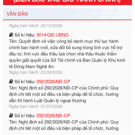
Tên: Nghị định số 351/2025/NĐ-CP của Chính phủ: Quy
định chuẩn nghèo đa chiều quốc gia giai đoạn 2026 - 2030
Ngày ban hành: 29/12/2026
VĂN BẢN
Số kí hiệu:
3014/QĐ-UBND
Tên: Quyết định về việc công bố danh mục thủ tục hành
chính ban hành mới, sửa đổi bổ sung trong lĩnh vực hỗ trợ
đầu tư, lĩnh vực đấu thầu lựa chọn nhà thầu thuộc thẩm
quyền giải quyết của Sở Tài chính và Ban Quản lý Khu kinh
tế Đông Nam Nghệ An
Ngày ban hành: 23/09/2026
Số kí hiệu:
292/2026/NĐ-CP
Tên: Nghị định số 292/2026/NĐ-CP của Chính phủ: Quy
định chi tiết một số điều và biện pháp để tổ chức, hướng
dẫn thi hành Luật Quản lý ngoại thương
Ngày ban hành: 21/07/2026
Số kí hiệu:
292/2026/NĐ-CP
Tên: Nghị định số 292/2026/NĐ-CP của Chính phủ: Quy
định chi tiết một số điều và biện pháp để tổ chức, hướng
dẫn thi hành Luật Quản lý ngoại thương
Ngày ban hành: 21/07/2026