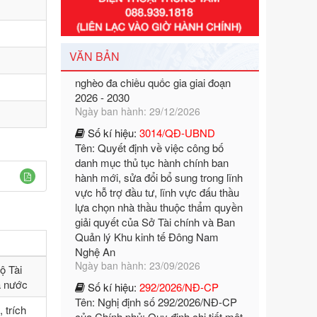
Tên: Nghị định số 351/2025/NĐ-CP
của Chính phủ: Quy định chuẩn
nghèo đa chiều quốc gia giai đoạn
VĂN BẢN
2026 - 2030
Ngày ban hành: 29/12/2026
Số kí hiệu:
3014/QĐ-UBND
Tên: Quyết định về việc công bố
danh mục thủ tục hành chính ban
hành mới, sửa đổi bổ sung trong lĩnh
vực hỗ trợ đầu tư, lĩnh vực đấu thầu
lựa chọn nhà thầu thuộc thẩm quyền
giải quyết của Sở Tài chính và Ban
Quản lý Khu kinh tế Đông Nam
Nghệ An
Ngày ban hành: 23/09/2026
Số kí hiệu:
292/2026/NĐ-CP
Tên: Nghị định số 292/2026/NĐ-CP
ộ Tài
của Chính phủ: Quy định chi tiết một
à nước
số điều và biện pháp để tổ chức,
hướng dẫn thi hành Luật Quản lý
 trích