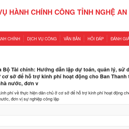
VỤ HÀNH CHÍNH CÔNG TỈNH NGHỆ AN
ÀNH CHÍNH
DỊCH VỤ CÔNG
VĂN BẢN
HỎI ĐÁP
ĐÁNH GIÁ
 Bộ Tài chính: Hướng dẫn lập dự toán, quản lý, sử 
ở cơ sở để hỗ trợ kinh phí hoạt động cho Ban Thanh 
nhà nước, đơn v
inh phí về thực hiện dân chủ ở cơ sở để hỗ trợ kinh phí hoạt động c
nước, đơn vị sự nghiệp công lập