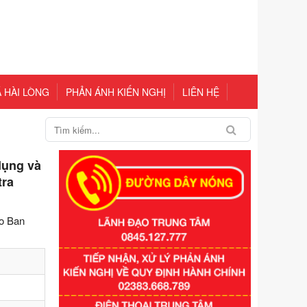
 HÀI LÒNG
PHẢN ÁNH KIẾN NGHỊ
LIÊN HỆ
dụng và
tra
ho Ban
Số kí hiệu:
351/2025/NĐ-CP