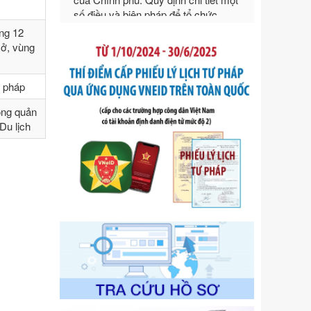
ngoại thương
Ngày ban hành: 21/07/2026
ng 12
Số kí hiệu:
292/2026/NĐ-CP
sở, vùng
Tên: Nghị định số 292/2026/NĐ-CP
của Chính phủ: Quy định chi tiết một
số điều và biện pháp để tổ chức,
ư pháp
hướng dẫn thi hành Luật Quản lý
ong quản
ngoại thương
Ngày ban hành: 21/07/2026
Du lịch
Số kí hiệu:
105/2026/TT-BTC
Tên: Thông tư số 105/2026/TT-BTC
của Bộ Tài chính: Bãi bỏ Thông tư số
87/2019/TT- BТC ngày 19 tháng 12
năm 2019 của Bộ trưởng Bộ Tài
chính hướng dẫn thực hiện xử phạt
vi phạm hành chính trong lĩnh vực
kho bạc nhà nước
Ngày ban hành: 21/07/2026
Số kí hiệu:
291/2026/NĐ-CP
Tên: Nghị định số 291/2026/NĐ-CP