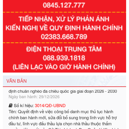
Số kí hiệu:
351/2025/NĐ-CP
Tên: Nghị định số 351/2025/NĐ-CP của Chính phủ: Quy
định chuẩn nghèo đa chiều quốc gia giai đoạn 2026 - 2030
VĂN BẢN
Ngày ban hành: 29/12/2026
Số kí hiệu:
3014/QĐ-UBND
Tên: Quyết định về việc công bố danh mục thủ tục hành
chính ban hành mới, sửa đổi bổ sung trong lĩnh vực hỗ trợ
đầu tư, lĩnh vực đấu thầu lựa chọn nhà thầu thuộc thẩm
quyền giải quyết của Sở Tài chính và Ban Quản lý Khu kinh
tế Đông Nam Nghệ An