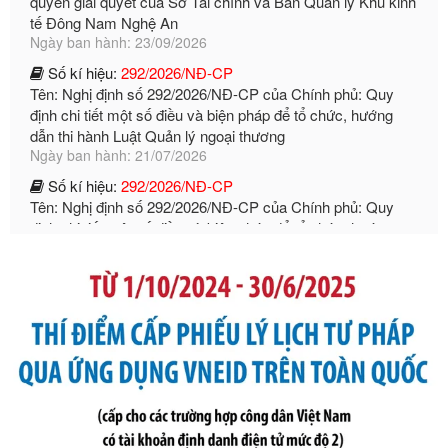
Ngày ban hành: 23/09/2026
Số kí hiệu:
292/2026/NĐ-CP
Tên: Nghị định số 292/2026/NĐ-CP của Chính phủ: Quy
định chi tiết một số điều và biện pháp để tổ chức, hướng
dẫn thi hành Luật Quản lý ngoại thương
Ngày ban hành: 21/07/2026
Số kí hiệu:
292/2026/NĐ-CP
Tên: Nghị định số 292/2026/NĐ-CP của Chính phủ: Quy
định chi tiết một số điều và biện pháp để tổ chức, hướng
dẫn thi hành Luật Quản lý ngoại thương
Ngày ban hành: 21/07/2026
Số kí hiệu:
105/2026/TT-BTC
Tên: Thông tư số 105/2026/TT-BTC của Bộ Tài chính: Bãi
bỏ Thông tư số 87/2019/TT- BТC ngày 19 tháng 12 năm
2019 của Bộ trưởng Bộ Tài chính hướng dẫn thực hiện xử
phạt vi phạm hành chính trong lĩnh vực kho bạc nhà nước
Ngày ban hành: 21/07/2026
Số kí hiệu:
291/2026/NĐ-CP
Tên: Nghị định số 291/2026/NĐ-CP của Chính phủ: Sửa
đổi, bổ sung một số điều của Nghị định số 125/2020/NĐ-СР