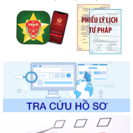
ngày 19 tháng 10 năm 2020 của Chính phủ quy định xử
phạt vi phạm hành chính về thuế, hóa đơn được sửa đổi, bổ
sung bởi Nghị định số 102/2021/NĐ-CP
Ngày ban hành: 20/07/2026
Số kí hiệu:
2303/QĐ-UBND
Tên: Quyết định công bố Danh mục thủ tục hành chính mới
ban hành, được sửa đổi, bổ sung, bị bãi bỏ và phê duyệt
Quy trình nội bộ, quy trình điện tử giải quyết thủ tục hành
chính trong một số lĩnh vực thuộc phạm vi chức năng quản
lý của Sở Văn hóa, Thể tha
Ngày ban hành: 01/06/2026
Số kí hiệu:
2304/QĐ-UBND
Tên: Quyết định công bố Danh mục thủ tục hành chính
được sửa đổi, bổ sung và phê duyệt Quy trình nội bộ, quy
trình điện tử giải quyết thủ tục hành chính trong lĩnh vực Du
lịch thuộc phạm vi chức năng quản lý của Sở Văn hóa, Thể
thao và Du lịch
Ngày ban hành: 01/06/2026
Số kí hiệu:
2310/QĐ-UBND
Tên: Về việc công bố Danh mục thủ tục hành chính sửa