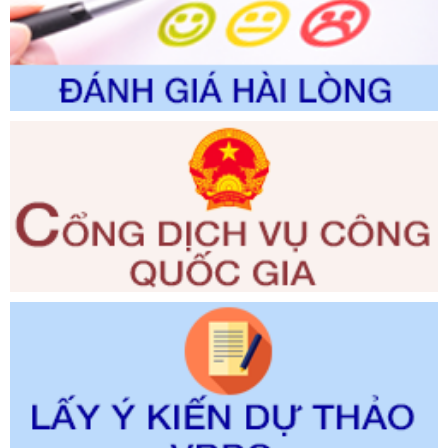
đổi, bổ sung và phê duyệt Quy trình nội bộ, quy trình điện tử
trong giải quyết thủtục hành chính lĩnh vực biến đổi khí hậu
thuộc phạm vi giải quyết của Sở Nông nghiệp và Môi
trường
Ngày ban hành: 01/06/2026
Số kí hiệu:
2300/QĐ-UBND
Tên: V/v công bố danh mục thủ tục hành chính được sửa
đổi, bổ sung và phê duyệt quy trình nội bộ, quy trình điện tử
giải quyết thủ tục hành chính trong lĩnh vực Luật sư thuộc
phạm vi chức năng quản lý của Sở Tư pháp
Ngày ban hành: 01/06/2026
Số kí hiệu:
351/2025/NĐ-CP
Tên: Nghị định số 351/2025/NĐ-CP của Chính phủ: Quy
định chuẩn nghèo đa chiều quốc gia giai đoạn 2026 - 2030
Ngày ban hành: 29/12/2026
Số kí hiệu:
3014/QĐ-UBND
Tên: Quyết định về việc công bố danh mục thủ tục hành
chính ban hành mới, sửa đổi bổ sung trong lĩnh vực hỗ trợ
đầu tư, lĩnh vực đấu thầu lựa chọn nhà thầu thuộc thẩm
quyền giải quyết của Sở Tài chính và Ban Quản lý Khu kinh