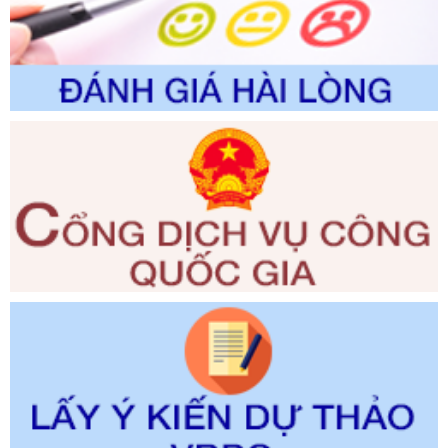
đổi, bổ sung và phê duyệt Quy trình nội bộ, quy trình điện tử
trong giải quyết thủtục hành chính lĩnh vực biến đổi khí hậu
thuộc phạm vi giải quyết của Sở Nông nghiệp và Môi
trường
Ngày ban hành: 01/06/2026
Số kí hiệu:
2300/QĐ-UBND
Tên: V/v công bố danh mục thủ tục hành chính được sửa
đổi, bổ sung và phê duyệt quy trình nội bộ, quy trình điện tử
giải quyết thủ tục hành chính trong lĩnh vực Luật sư thuộc
phạm vi chức năng quản lý của Sở Tư pháp
Ngày ban hành: 01/06/2026
Số kí hiệu:
351/2025/NĐ-CP
Tên: Nghị định số 351/2025/NĐ-CP của Chính phủ: Quy
định chuẩn nghèo đa chiều quốc gia giai đoạn 2026 - 2030
Ngày ban hành: 29/12/2026
Số kí hiệu:
3014/QĐ-UBND
Tên: Quyết định về việc công bố danh mục thủ tục hành
chính ban hành mới, sửa đổi bổ sung trong lĩnh vực hỗ trợ
đầu tư, lĩnh vực đấu thầu lựa chọn nhà thầu thuộc thẩm
quyền giải quyết của Sở Tài chính và Ban Quản lý Khu kinh