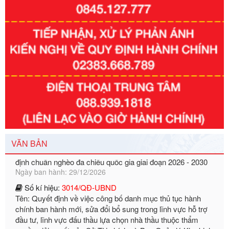
Số kí hiệu:
351/2025/NĐ-CP
Tên: Nghị định số 351/2025/NĐ-CP của Chính phủ: Quy
định chuẩn nghèo đa chiều quốc gia giai đoạn 2026 - 2030
VĂN BẢN
Ngày ban hành: 29/12/2026
Số kí hiệu:
3014/QĐ-UBND
Tên: Quyết định về việc công bố danh mục thủ tục hành
chính ban hành mới, sửa đổi bổ sung trong lĩnh vực hỗ trợ
đầu tư, lĩnh vực đấu thầu lựa chọn nhà thầu thuộc thẩm
quyền giải quyết của Sở Tài chính và Ban Quản lý Khu kinh
tế Đông Nam Nghệ An