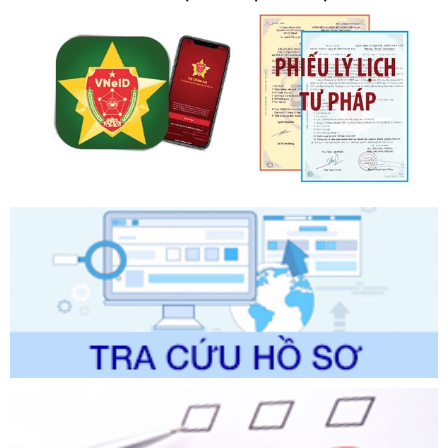
ngày 19 tháng 10 năm 2020 của Chính phủ quy định xử
phạt vi phạm hành chính về thuế, hóa đơn được sửa đổi, bổ
sung bởi Nghị định số 102/2021/NĐ-CP
Ngày ban hành: 20/07/2026
Số kí hiệu:
2303/QĐ-UBND
Tên: Quyết định công bố Danh mục thủ tục hành chính mới
ban hành, được sửa đổi, bổ sung, bị bãi bỏ và phê duyệt
Quy trình nội bộ, quy trình điện tử giải quyết thủ tục hành
chính trong một số lĩnh vực thuộc phạm vi chức năng quản
lý của Sở Văn hóa, Thể tha
Ngày ban hành: 01/06/2026
Số kí hiệu:
2304/QĐ-UBND
Tên: Quyết định công bố Danh mục thủ tục hành chính
được sửa đổi, bổ sung và phê duyệt Quy trình nội bộ, quy
trình điện tử giải quyết thủ tục hành chính trong lĩnh vực Du
lịch thuộc phạm vi chức năng quản lý của Sở Văn hóa, Thể
thao và Du lịch
Ngày ban hành: 01/06/2026
Số kí hiệu:
2310/QĐ-UBND
Tên: Về việc công bố Danh mục thủ tục hành chính sửa