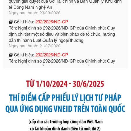
Ngày ban hành: 23/09/2026
Số kí hiệu:
292/2026/NĐ-CP
Tên: Nghị định số 292/2026/NĐ-CP của Chính phủ: Quy
định chi tiết một số điều và biện pháp để tổ chức, hướng
dẫn thi hành Luật Quản lý ngoại thương
Ngày ban hành: 21/07/2026
Số kí hiệu:
292/2026/NĐ-CP
Tên: Nghị định số 292/2026/NĐ-CP của Chính phủ: Quy
định chi tiết một số điều và biện pháp để tổ chức, hướng
dẫn thi hành Luật Quản lý ngoại thương
Ngày ban hành: 21/07/2026
Số kí hiệu:
105/2026/TT-BTC
Tên: Thông tư số 105/2026/TT-BTC của Bộ Tài chính: Bãi
bỏ Thông tư số 87/2019/TT- BТC ngày 19 tháng 12 năm
2019 của Bộ trưởng Bộ Tài chính hướng dẫn thực hiện xử
phạt vi phạm hành chính trong lĩnh vực kho bạc nhà nước
Ngày ban hành: 21/07/2026
Số kí hiệu:
291/2026/NĐ-CP
Tên: Nghị định số 291/2026/NĐ-CP của Chính phủ: Sửa
đổi, bổ sung một số điều của Nghị định số 125/2020/NĐ-СР