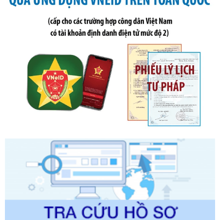
phạt vi phạm hành chính về thuế, hóa đơn được sửa đổi, bổ
sung bởi Nghị định số 102/2021/NĐ-CP
Ngày ban hành: 20/07/2026
Số kí hiệu:
2303/QĐ-UBND
Tên: Quyết định công bố Danh mục thủ tục hành chính mới
ban hành, được sửa đổi, bổ sung, bị bãi bỏ và phê duyệt
Quy trình nội bộ, quy trình điện tử giải quyết thủ tục hành
chính trong một số lĩnh vực thuộc phạm vi chức năng quản
lý của Sở Văn hóa, Thể tha
Ngày ban hành: 01/06/2026
Số kí hiệu:
2304/QĐ-UBND
Tên: Quyết định công bố Danh mục thủ tục hành chính
được sửa đổi, bổ sung và phê duyệt Quy trình nội bộ, quy
trình điện tử giải quyết thủ tục hành chính trong lĩnh vực Du
lịch thuộc phạm vi chức năng quản lý của Sở Văn hóa, Thể
thao và Du lịch
Ngày ban hành: 01/06/2026
Số kí hiệu:
2310/QĐ-UBND
Tên: Về việc công bố Danh mục thủ tục hành chính sửa
đổi, bổ sung và phê duyệt Quy trình nội bộ, quy trình điện tử
trong giải quyết thủtục hành chính lĩnh vực biến đổi khí hậu