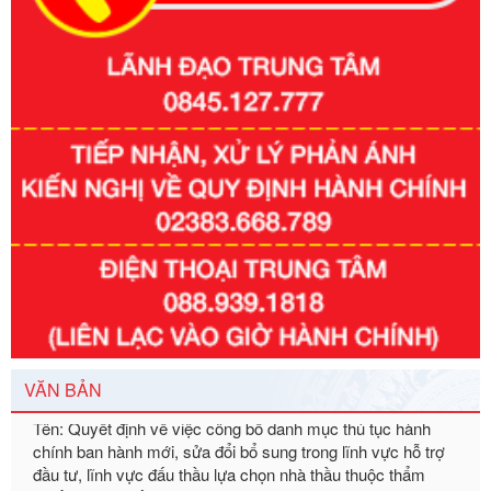
Số kí hiệu:
351/2025/NĐ-CP
Tên: Nghị định số 351/2025/NĐ-CP của Chính phủ: Quy
định chuẩn nghèo đa chiều quốc gia giai đoạn 2026 - 2030
Ngày ban hành: 29/12/2026
Số kí hiệu:
3014/QĐ-UBND
Tên: Quyết định về việc công bố danh mục thủ tục hành
chính ban hành mới, sửa đổi bổ sung trong lĩnh vực hỗ trợ
VĂN BẢN
đầu tư, lĩnh vực đấu thầu lựa chọn nhà thầu thuộc thẩm
quyền giải quyết của Sở Tài chính và Ban Quản lý Khu kinh
tế Đông Nam Nghệ An
Ngày ban hành: 23/09/2026