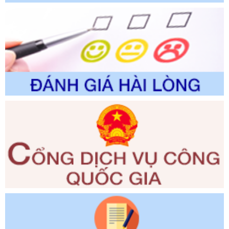
thuộc phạm vi giải quyết của Sở Nông nghiệp và Môi
trường
Ngày ban hành: 01/06/2026
Số kí hiệu:
2300/QĐ-UBND
Tên: V/v công bố danh mục thủ tục hành chính được sửa
đổi, bổ sung và phê duyệt quy trình nội bộ, quy trình điện tử
giải quyết thủ tục hành chính trong lĩnh vực Luật sư thuộc
phạm vi chức năng quản lý của Sở Tư pháp
Ngày ban hành: 01/06/2026
Số kí hiệu:
351/2025/NĐ-CP
Tên: Nghị định số 351/2025/NĐ-CP của Chính phủ: Quy
định chuẩn nghèo đa chiều quốc gia giai đoạn 2026 - 2030
Ngày ban hành: 29/12/2026
Số kí hiệu:
3014/QĐ-UBND
Tên: Quyết định về việc công bố danh mục thủ tục hành
chính ban hành mới, sửa đổi bổ sung trong lĩnh vực hỗ trợ
đầu tư, lĩnh vực đấu thầu lựa chọn nhà thầu thuộc thẩm
quyền giải quyết của Sở Tài chính và Ban Quản lý Khu kinh
tế Đông Nam Nghệ An