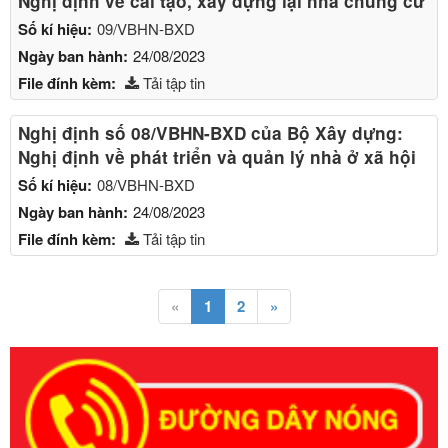
Nghị định về cải tạo, xây dựng lại nhà chung cư
Số kí hiệu:
09/VBHN-BXD
Ngày ban hành:
24/08/2023
File đính kèm:
Tải tập tin
Nghị định số 08/VBHN-BXD của Bộ Xây dựng:
Nghị định về phát triển và quản lý nhà ở xã hội
Số kí hiệu:
08/VBHN-BXD
Ngày ban hành:
24/08/2023
File đính kèm:
Tải tập tin
«
1
2
»