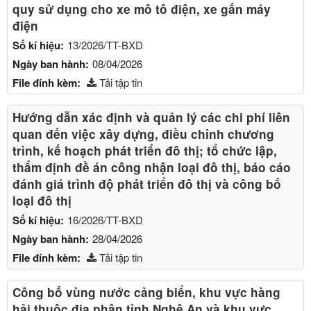
quy sử dụng cho xe mô tô điện, xe gắn máy
điện
Số kí hiệu:
13/2026/TT-BXD
Ngày ban hành:
08/04/2026
File đính kèm:
Tải tập tin
Hướng dẫn xác định và quản lý các chi phí liên
quan đến việc xây dựng, điều chỉnh chương
trình, kế hoạch phát triển đô thị; tổ chức lập,
thẩm định đề án công nhận loại đô thị, báo cáo
đánh giá trình độ phát triển đô thị và công bố
loại đô thị
Số kí hiệu:
16/2026/TT-BXD
Ngày ban hành:
28/04/2026
File đính kèm:
Tải tập tin
Công bố vùng nước cảng biển, khu vực hàng
hải thuộc địa phận tỉnh Nghệ An và khu vực