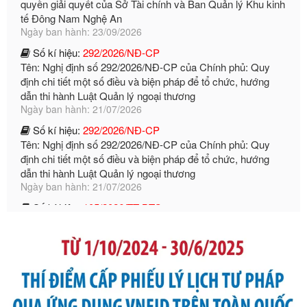
Số kí hiệu:
292/2026/NĐ-CP
Tên: Nghị định số 292/2026/NĐ-CP của Chính phủ: Quy
định chi tiết một số điều và biện pháp để tổ chức, hướng
dẫn thi hành Luật Quản lý ngoại thương
Ngày ban hành: 21/07/2026
Số kí hiệu:
292/2026/NĐ-CP
Tên: Nghị định số 292/2026/NĐ-CP của Chính phủ: Quy
định chi tiết một số điều và biện pháp để tổ chức, hướng
dẫn thi hành Luật Quản lý ngoại thương
Ngày ban hành: 21/07/2026
Số kí hiệu:
105/2026/TT-BTC
Tên: Thông tư số 105/2026/TT-BTC của Bộ Tài chính: Bãi
bỏ Thông tư số 87/2019/TT- BТC ngày 19 tháng 12 năm
2019 của Bộ trưởng Bộ Tài chính hướng dẫn thực hiện xử
phạt vi phạm hành chính trong lĩnh vực kho bạc nhà nước
Ngày ban hành: 21/07/2026
Số kí hiệu:
291/2026/NĐ-CP
Tên: Nghị định số 291/2026/NĐ-CP của Chính phủ: Sửa
đổi, bổ sung một số điều của Nghị định số 125/2020/NĐ-СР
ngày 19 tháng 10 năm 2020 của Chính phủ quy định xử