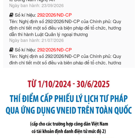
Số kí hiệu:
292/2026/NĐ-CP
Tên: Nghị định số 292/2026/NĐ-CP của Chính phủ: Quy
định chi tiết một số điều và biện pháp để tổ chức, hướng
dẫn thi hành Luật Quản lý ngoại thương
Ngày ban hành: 21/07/2026
Số kí hiệu:
292/2026/NĐ-CP
Tên: Nghị định số 292/2026/NĐ-CP của Chính phủ: Quy
định chi tiết một số điều và biện pháp để tổ chức, hướng
dẫn thi hành Luật Quản lý ngoại thương
Ngày ban hành: 21/07/2026
Số kí hiệu:
105/2026/TT-BTC
Tên: Thông tư số 105/2026/TT-BTC của Bộ Tài chính: Bãi
bỏ Thông tư số 87/2019/TT- BТC ngày 19 tháng 12 năm
2019 của Bộ trưởng Bộ Tài chính hướng dẫn thực hiện xử
phạt vi phạm hành chính trong lĩnh vực kho bạc nhà nước
Ngày ban hành: 21/07/2026
Số kí hiệu:
291/2026/NĐ-CP
Tên: Nghị định số 291/2026/NĐ-CP của Chính phủ: Sửa
đổi, bổ sung một số điều của Nghị định số 125/2020/NĐ-СР
ngày 19 tháng 10 năm 2020 của Chính phủ quy định xử