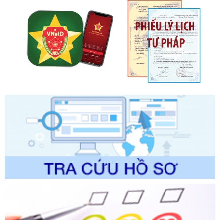
phạt vi phạm hành chính về thuế, hóa đơn được sửa đổi, bổ
sung bởi Nghị định số 102/2021/NĐ-CP
Ngày ban hành: 20/07/2026
Số kí hiệu:
2303/QĐ-UBND
Tên: Quyết định công bố Danh mục thủ tục hành chính mới
ban hành, được sửa đổi, bổ sung, bị bãi bỏ và phê duyệt
Quy trình nội bộ, quy trình điện tử giải quyết thủ tục hành
chính trong một số lĩnh vực thuộc phạm vi chức năng quản
lý của Sở Văn hóa, Thể tha
Ngày ban hành: 01/06/2026
Số kí hiệu:
2304/QĐ-UBND
Tên: Quyết định công bố Danh mục thủ tục hành chính
được sửa đổi, bổ sung và phê duyệt Quy trình nội bộ, quy
trình điện tử giải quyết thủ tục hành chính trong lĩnh vực Du
lịch thuộc phạm vi chức năng quản lý của Sở Văn hóa, Thể
thao và Du lịch
Ngày ban hành: 01/06/2026
Số kí hiệu:
2310/QĐ-UBND
Tên: Về việc công bố Danh mục thủ tục hành chính sửa
đổi, bổ sung và phê duyệt Quy trình nội bộ, quy trình điện tử
trong giải quyết thủtục hành chính lĩnh vực biến đổi khí hậu