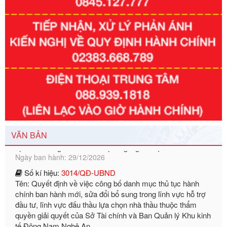
Số kí hiệu:
351/2025/NĐ-CP
Tên: Nghị định số 351/2025/NĐ-CP của Chính phủ: Quy
định chuẩn nghèo đa chiều quốc gia giai đoạn 2026 - 2030
VĂN BẢN
Ngày ban hành: 29/12/2026
Số kí hiệu:
3014/QĐ-UBND
Tên: Quyết định về việc công bố danh mục thủ tục hành
chính ban hành mới, sửa đổi bổ sung trong lĩnh vực hỗ trợ
đầu tư, lĩnh vực đấu thầu lựa chọn nhà thầu thuộc thẩm
quyền giải quyết của Sở Tài chính và Ban Quản lý Khu kinh
tế Đông Nam Nghệ An
Ngày ban hành: 23/09/2026