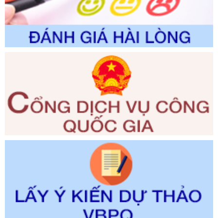
thuộc phạm vi giải quyết của Sở Nông nghiệp và Môi
trường
Ngày ban hành: 01/06/2026
Số kí hiệu:
2300/QĐ-UBND
Tên: V/v công bố danh mục thủ tục hành chính được sửa
đổi, bổ sung và phê duyệt quy trình nội bộ, quy trình điện tử
giải quyết thủ tục hành chính trong lĩnh vực Luật sư thuộc
phạm vi chức năng quản lý của Sở Tư pháp
Ngày ban hành: 01/06/2026
Số kí hiệu:
351/2025/NĐ-CP
Tên: Nghị định số 351/2025/NĐ-CP của Chính phủ: Quy
định chuẩn nghèo đa chiều quốc gia giai đoạn 2026 - 2030
Ngày ban hành: 29/12/2026
Số kí hiệu:
3014/QĐ-UBND
Tên: Quyết định về việc công bố danh mục thủ tục hành
chính ban hành mới, sửa đổi bổ sung trong lĩnh vực hỗ trợ
đầu tư, lĩnh vực đấu thầu lựa chọn nhà thầu thuộc thẩm
quyền giải quyết của Sở Tài chính và Ban Quản lý Khu kinh
tế Đông Nam Nghệ An