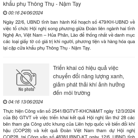
khẩu phụ Thông Thụ - Nậm Tạy
00:16 24/06/2024
Ngày 22/6, UBND tỉnh ban hành Kế hoạch số 479/KH-UBND về
việc tổ chức Hội nghị song phương giữa Đoàn liên ngành hai tỉnh
Nghệ An, Việt Nam – Hủa Phăn, Lào để thống nhất về danh mục
các loại giấy tờ có giá trị khi người, phương tiện và hàng hóa qua
lại cặp cửa khẩu phụ Thông Thụ - Nậm Tạy.
Triển khai có hiệu quả việc
chuyển đổi năng lượng xanh,
giảm phát thải khí ảnh hưởng
đến môi trường
04:16 13/06/2024
Thực hiện Công văn số 2541/BGTVT-KHCN&MT ngày 12/3/2024
của Bộ GTVT về việc triển khai kết quả Hội nghị lần thứ 28 các
bên tham gia Công ước khung của Liên hợp quốc về biến đổi khí
hậu (COP28) và kết quả Đoàn Việt Nam tham dự Hội nghị
COP28, tại Công văn số 4838/UBND-KT ngày 12/6, UBND tỉnh