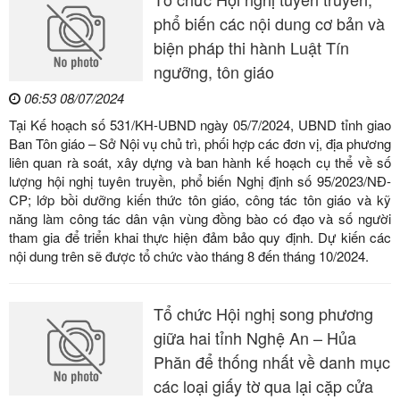
phổ biến các nội dung cơ bản và
biện pháp thi hành Luật Tín
ngưỡng, tôn giáo
06:53 08/07/2024
Tại Kế hoạch số 531/KH-UBND ngày 05/7/2024, UBND tỉnh giao
Ban Tôn giáo – Sở Nội vụ chủ trì, phối hợp các đơn vị, địa phương
liên quan rà soát, xây dựng và ban hành kế hoạch cụ thể về số
lượng hội nghị tuyên truyền, phổ biến Nghị định số 95/2023/NĐ-
CP; lớp bồi dưỡng kiến thức tôn giáo, công tác tôn giáo và kỹ
năng làm công tác dân vận vùng đồng bào có đạo và số người
tham gia để triển khai thực hiện đảm bảo quy định. Dự kiến các
nội dung trên sẽ được tổ chức vào tháng 8 đến tháng 10/2024.
Tổ chức Hội nghị song phương
giữa hai tỉnh Nghệ An – Hủa
Phăn để thống nhất về danh mục
các loại giấy tờ qua lại cặp cửa