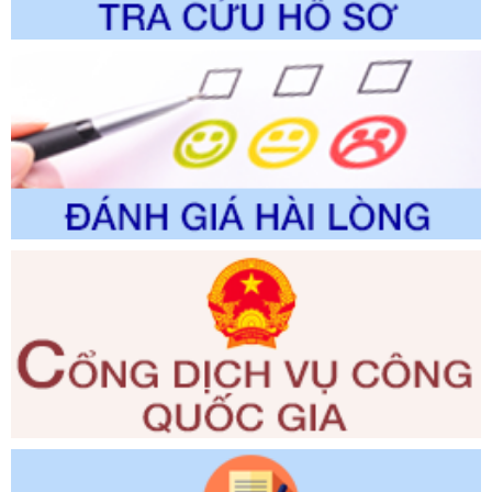
thuộc phạm vi giải quyết của Sở Nông nghiệp và Môi
trường
Ngày ban hành: 01/06/2026
Số kí hiệu:
2300/QĐ-UBND
Tên: V/v công bố danh mục thủ tục hành chính được sửa
đổi, bổ sung và phê duyệt quy trình nội bộ, quy trình điện tử
giải quyết thủ tục hành chính trong lĩnh vực Luật sư thuộc
phạm vi chức năng quản lý của Sở Tư pháp
Ngày ban hành: 01/06/2026
Số kí hiệu:
351/2025/NĐ-CP
Tên: Nghị định số 351/2025/NĐ-CP của Chính phủ: Quy
định chuẩn nghèo đa chiều quốc gia giai đoạn 2026 - 2030
Ngày ban hành: 29/12/2026
Số kí hiệu:
3014/QĐ-UBND
Tên: Quyết định về việc công bố danh mục thủ tục hành
chính ban hành mới, sửa đổi bổ sung trong lĩnh vực hỗ trợ
đầu tư, lĩnh vực đấu thầu lựa chọn nhà thầu thuộc thẩm
quyền giải quyết của Sở Tài chính và Ban Quản lý Khu kinh
tế Đông Nam Nghệ An
Ngày ban hành: 23/09/2026