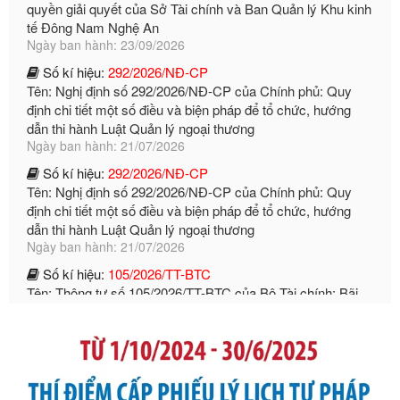
Số kí hiệu:
292/2026/NĐ-CP
Tên: Nghị định số 292/2026/NĐ-CP của Chính phủ: Quy
định chi tiết một số điều và biện pháp để tổ chức, hướng
dẫn thi hành Luật Quản lý ngoại thương
Ngày ban hành: 21/07/2026
Số kí hiệu:
292/2026/NĐ-CP
Tên: Nghị định số 292/2026/NĐ-CP của Chính phủ: Quy
định chi tiết một số điều và biện pháp để tổ chức, hướng
dẫn thi hành Luật Quản lý ngoại thương
Ngày ban hành: 21/07/2026
Số kí hiệu:
105/2026/TT-BTC
Tên: Thông tư số 105/2026/TT-BTC của Bộ Tài chính: Bãi
bỏ Thông tư số 87/2019/TT- BТC ngày 19 tháng 12 năm
2019 của Bộ trưởng Bộ Tài chính hướng dẫn thực hiện xử
phạt vi phạm hành chính trong lĩnh vực kho bạc nhà nước
Ngày ban hành: 21/07/2026
Số kí hiệu:
291/2026/NĐ-CP
Tên: Nghị định số 291/2026/NĐ-CP của Chính phủ: Sửa
đổi, bổ sung một số điều của Nghị định số 125/2020/NĐ-СР
ngày 19 tháng 10 năm 2020 của Chính phủ quy định xử
phạt vi phạm hành chính về thuế, hóa đơn được sửa đổi, bổ