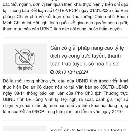
các Sở, ngành, đơn vị liên quan triển khai thực hiện ý kiến chỉ đạo
tại Thông báo Kết luận số 01/TB-VPCP ngày 01/01/2025 của Văn
phòng Chính phủ về kết luận của Thủ tướng Chính phủ Phạm
Minh Chính tại Hội nghị toàn quốc về giáo dục quyền con người;
tham mưu báo cáo UBND tỉnh các nội dung thuộc thẩm quyền.
Cần có giải pháp nâng cao tỷ lệ
dịch vụ công trực tuyến, thanh
toán trực tuyến, số hóa hồ sơ
08:10 13/11/2024
Đó là một trong những yêu cầu của UBND tỉnh trong triển khai
thực hiện Đề án 06 được nêu rõ tại Văn bản số 858/TB-UBND
ngày 08/11 thông báo kết luận của Phó Chủ tịch Thường trực
UBND tỉnh Lê Hồng Vinh tại Hội nghị rà soát, đánh giá một số
nhiệm vụ chậm tiến độ, còn hạn chế và triển khai nội dung trọng
tâm của Đề án 06/CP trong thời gian tới diễn ra vào ngày 24/10.
Sẽ tổ chức Hội nghị quán triệt và