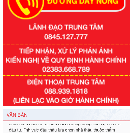
Số kí hiệu:
351/2025/NĐ-CP
Tên: Nghị định số 351/2025/NĐ-CP của Chính phủ: Quy
định chuẩn nghèo đa chiều quốc gia giai đoạn 2026 - 2030
Ngày ban hành: 29/12/2026
Số kí hiệu:
3014/QĐ-UBND
Tên: Quyết định về việc công bố danh mục thủ tục hành
chính ban hành mới, sửa đổi bổ sung trong lĩnh vực hỗ trợ
đầu tư, lĩnh vực đấu thầu lựa chọn nhà thầu thuộc thẩm
quyền giải quyết của Sở Tài chính và Ban Quản lý Khu kinh
VĂN BẢN
tế Đông Nam Nghệ An
Ngày ban hành: 23/09/2026