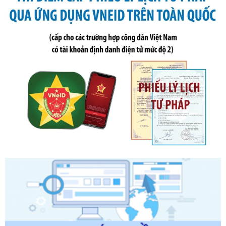
sung bởi Nghị định số 102/2021/NĐ-CP
Ngày ban hành: 20/07/2026
Số kí hiệu:
2303/QĐ-UBND
Tên: Quyết định công bố Danh mục thủ tục hành chính mới
ban hành, được sửa đổi, bổ sung, bị bãi bỏ và phê duyệt
Quy trình nội bộ, quy trình điện tử giải quyết thủ tục hành
chính trong một số lĩnh vực thuộc phạm vi chức năng quản
lý của Sở Văn hóa, Thể tha
Ngày ban hành: 01/06/2026
Số kí hiệu:
2304/QĐ-UBND
Tên: Quyết định công bố Danh mục thủ tục hành chính
được sửa đổi, bổ sung và phê duyệt Quy trình nội bộ, quy
trình điện tử giải quyết thủ tục hành chính trong lĩnh vực Du
lịch thuộc phạm vi chức năng quản lý của Sở Văn hóa, Thể
thao và Du lịch
Ngày ban hành: 01/06/2026
Số kí hiệu:
2310/QĐ-UBND
Tên: Về việc công bố Danh mục thủ tục hành chính sửa
đổi, bổ sung và phê duyệt Quy trình nội bộ, quy trình điện tử
trong giải quyết thủtục hành chính lĩnh vực biến đổi khí hậu