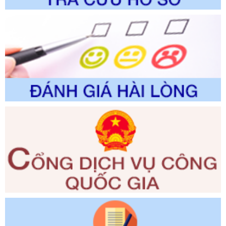
đổi, bổ sung và phê duyệt Quy trình nội bộ, quy trình điện tử
trong giải quyết thủtục hành chính lĩnh vực biến đổi khí hậu
thuộc phạm vi giải quyết của Sở Nông nghiệp và Môi
trường
Ngày ban hành: 01/06/2026
Số kí hiệu:
2300/QĐ-UBND
Tên: V/v công bố danh mục thủ tục hành chính được sửa
đổi, bổ sung và phê duyệt quy trình nội bộ, quy trình điện tử
giải quyết thủ tục hành chính trong lĩnh vực Luật sư thuộc
phạm vi chức năng quản lý của Sở Tư pháp
Ngày ban hành: 01/06/2026
Số kí hiệu:
351/2025/NĐ-CP
Tên: Nghị định số 351/2025/NĐ-CP của Chính phủ: Quy
định chuẩn nghèo đa chiều quốc gia giai đoạn 2026 - 2030
Ngày ban hành: 29/12/2026
Số kí hiệu:
3014/QĐ-UBND
Tên: Quyết định về việc công bố danh mục thủ tục hành
chính ban hành mới, sửa đổi bổ sung trong lĩnh vực hỗ trợ
đầu tư, lĩnh vực đấu thầu lựa chọn nhà thầu thuộc thẩm
quyền giải quyết của Sở Tài chính và Ban Quản lý Khu kinh