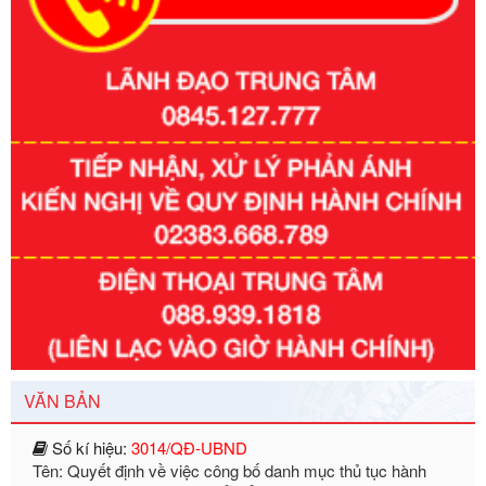
Số kí hiệu:
351/2025/NĐ-CP
Tên: Nghị định số 351/2025/NĐ-CP của Chính phủ: Quy
định chuẩn nghèo đa chiều quốc gia giai đoạn 2026 - 2030
Ngày ban hành: 29/12/2026
Số kí hiệu:
3014/QĐ-UBND
Tên: Quyết định về việc công bố danh mục thủ tục hành
VĂN BẢN
chính ban hành mới, sửa đổi bổ sung trong lĩnh vực hỗ trợ
đầu tư, lĩnh vực đấu thầu lựa chọn nhà thầu thuộc thẩm
quyền giải quyết của Sở Tài chính và Ban Quản lý Khu kinh
tế Đông Nam Nghệ An