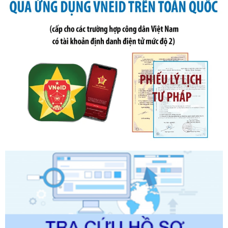
ngày 19 tháng 10 năm 2020 của Chính phủ quy định xử
phạt vi phạm hành chính về thuế, hóa đơn được sửa đổi, bổ
sung bởi Nghị định số 102/2021/NĐ-CP
Ngày ban hành: 20/07/2026
Số kí hiệu:
2303/QĐ-UBND
Tên: Quyết định công bố Danh mục thủ tục hành chính mới
ban hành, được sửa đổi, bổ sung, bị bãi bỏ và phê duyệt
Quy trình nội bộ, quy trình điện tử giải quyết thủ tục hành
chính trong một số lĩnh vực thuộc phạm vi chức năng quản
lý của Sở Văn hóa, Thể tha
Ngày ban hành: 01/06/2026
Số kí hiệu:
2304/QĐ-UBND
Tên: Quyết định công bố Danh mục thủ tục hành chính
được sửa đổi, bổ sung và phê duyệt Quy trình nội bộ, quy
trình điện tử giải quyết thủ tục hành chính trong lĩnh vực Du
lịch thuộc phạm vi chức năng quản lý của Sở Văn hóa, Thể
thao và Du lịch
Ngày ban hành: 01/06/2026
Số kí hiệu:
2310/QĐ-UBND
Tên: Về việc công bố Danh mục thủ tục hành chính sửa