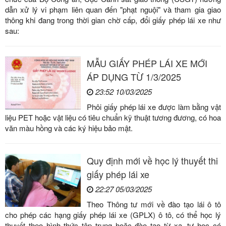
dẫn xử lý vi phạm liên quan đến "phạt nguội" và tham gia giao
thông khi đang trong thời gian chờ cấp, đổi giấy phép lái xe như
sau:
MẪU GIẤY PHÉP LÁI XE MỚI
ÁP DỤNG TỪ 1/3/2025
23:52 10/03/2025
Phôi giấy phép lái xe được làm bằng vật
liệu PET hoặc vật liệu có tiêu chuẩn kỹ thuật tương đương, có hoa
văn màu hồng và các ký hiệu bảo mật.
Quy định mới về học lý thuyết thi
giấy phép lái xe
22:27 05/03/2025
Theo Thông tư mới về đào tạo lái ô tô
cho phép các hạng giấy phép lái xe (GPLX) ô tô, có thể học lý
thuyết theo hình thức tập trung hoặc đào tạo từ xa, tự học có