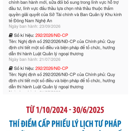
Ngày ban hành: 23/09/2026
Số kí hiệu:
292/2026/NĐ-CP
Tên: Nghị định số 292/2026/NĐ-CP của Chính phủ: Quy
định chi tiết một số điều và biện pháp để tổ chức, hướng
dẫn thi hành Luật Quản lý ngoại thương
Ngày ban hành: 21/07/2026
Số kí hiệu:
292/2026/NĐ-CP
Tên: Nghị định số 292/2026/NĐ-CP của Chính phủ: Quy
định chi tiết một số điều và biện pháp để tổ chức, hướng
dẫn thi hành Luật Quản lý ngoại thương
Ngày ban hành: 21/07/2026
Số kí hiệu:
105/2026/TT-BTC
Tên: Thông tư số 105/2026/TT-BTC của Bộ Tài chính: Bãi
bỏ Thông tư số 87/2019/TT- BТC ngày 19 tháng 12 năm
2019 của Bộ trưởng Bộ Tài chính hướng dẫn thực hiện xử
phạt vi phạm hành chính trong lĩnh vực kho bạc nhà nước
Ngày ban hành: 21/07/2026
Số kí hiệu:
291/2026/NĐ-CP
Tên: Nghị định số 291/2026/NĐ-CP của Chính phủ: Sửa
đổi, bổ sung một số điều của Nghị định số 125/2020/NĐ-СР