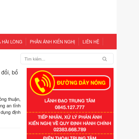
 HÀI LÒNG
PHẢN ÁNH KIẾN NGHỊ
LIÊN HỆ
đổi, bổ
ồng thuận,
ng an tỉnh
 dụng định
Số kí hiệu:
351/2025/NĐ-CP