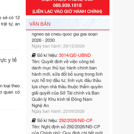
Tên: Nghị định số 351/2025/NĐ-CP
của Chính phủ: Quy định chuẩn
e sẽ có 12
nghèo đa chiều quốc gia giai đoạn
trật tự, an
VĂN BẢN
2026 - 2030
Ngày ban hành: 29/12/2026
Số kí hiệu:
3014/QĐ-UBND
Tên: Quyết định về việc công bố
danh mục thủ tục hành chính ban
hành mới, sửa đổi bổ sung trong lĩnh
ực y tế
vực hỗ trợ đầu tư, lĩnh vực đấu thầu
lựa chọn nhà thầu thuộc thẩm quyền
giải quyết của Sở Tài chính và Ban
Quản lý Khu kinh tế Đông Nam
n loại theo
Nghệ An
cơ quan có
Ngày ban hành: 23/09/2026
Số kí hiệu:
292/2026/NĐ-CP
Tên: Nghị định số 292/2026/NĐ-CP
của Chính phủ: Quy định chi tiết một
số điều và biện pháp để tổ chức,
hướng dẫn thi hành Luật Quản lý