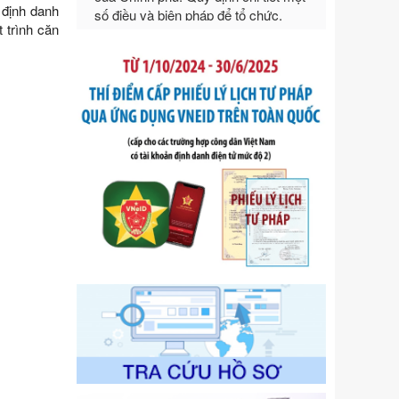
ngoại thương
 định danh
Ngày ban hành: 21/07/2026
 trình căn
Số kí hiệu:
292/2026/NĐ-CP
Tên: Nghị định số 292/2026/NĐ-CP
của Chính phủ: Quy định chi tiết một
số điều và biện pháp để tổ chức,
hướng dẫn thi hành Luật Quản lý
ngoại thương
Ngày ban hành: 21/07/2026
Số kí hiệu:
105/2026/TT-BTC
Tên: Thông tư số 105/2026/TT-BTC
của Bộ Tài chính: Bãi bỏ Thông tư số
87/2019/TT- BТC ngày 19 tháng 12
năm 2019 của Bộ trưởng Bộ Tài
chính hướng dẫn thực hiện xử phạt
vi phạm hành chính trong lĩnh vực
kho bạc nhà nước
Ngày ban hành: 21/07/2026
Số kí hiệu:
291/2026/NĐ-CP
Tên: Nghị định số 291/2026/NĐ-CP