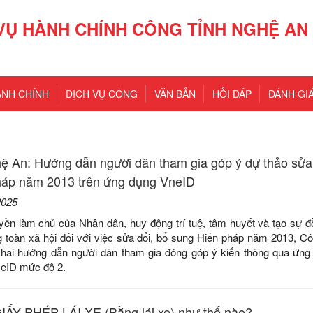
VỤ HÀNH CHÍNH CÔNG TỈNH NGHỆ AN
ÀNH CHÍNH
DỊCH VỤ CÔNG
VĂN BẢN
HỎI ĐÁP
ĐÁNH GIÁ
 An: Hướng dẫn người dân tham gia góp ý dự thảo sửa 
háp năm 2013 trên ứng dụng VneID
2025
yền làm chủ của Nhân dân, huy động trí tuệ, tâm huyết và tạo sự đ
g toàn xã hội đối với việc sửa đổi, bổ sung Hiến pháp năm 2013, Cô
khai hướng dẫn người dân tham gia đóng góp ý kiến thông qua ứng
NeID mức độ 2.
ẤY PHÉP LÁI XE (Bằng lái xe) như thế nào?