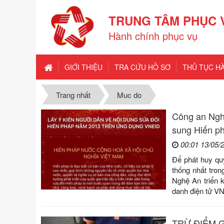
TRUNG TÂM PHỤC 
Hành chính phục vụ
GIỚI THIỆU
TRA CỨU HỒ SƠ
THỦ TỤC H
Trang nhất
Muc do
Công an Nghệ
sung Hiến p
00:01 13/05/
Để phát huy qu
thống nhất tron
Nghệ An triển 
danh điện tử V
TRỪ ĐIỂM GI