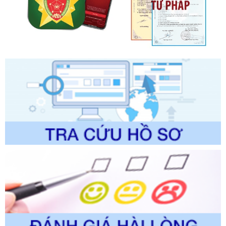
Ngày ban hành: 01/06/2026
Số kí hiệu:
2304/QĐ-UBND
Tên: Quyết định công bố Danh mục thủ tục hành chính
được sửa đổi, bổ sung và phê duyệt Quy trình nội bộ, quy
trình điện tử giải quyết thủ tục hành chính trong lĩnh vực Du
lịch thuộc phạm vi chức năng quản lý của Sở Văn hóa, Thể
thao và Du lịch
Ngày ban hành: 01/06/2026
Số kí hiệu:
2310/QĐ-UBND
Tên: Về việc công bố Danh mục thủ tục hành chính sửa
đổi, bổ sung và phê duyệt Quy trình nội bộ, quy trình điện tử
trong giải quyết thủtục hành chính lĩnh vực biến đổi khí hậu
thuộc phạm vi giải quyết của Sở Nông nghiệp và Môi
trường
Ngày ban hành: 01/06/2026
Số kí hiệu:
2300/QĐ-UBND
Tên: V/v công bố danh mục thủ tục hành chính được sửa
đổi, bổ sung và phê duyệt quy trình nội bộ, quy trình điện tử
giải quyết thủ tục hành chính trong lĩnh vực Luật sư thuộc
phạm vi chức năng quản lý của Sở Tư pháp