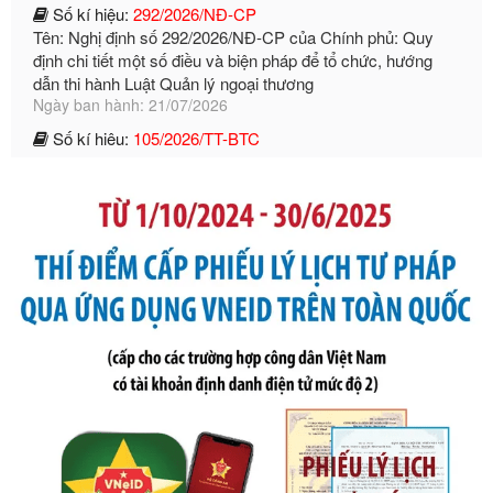
dẫn thi hành Luật Quản lý ngoại thương
Ngày ban hành: 21/07/2026
Số kí hiệu:
105/2026/TT-BTC
Tên: Thông tư số 105/2026/TT-BTC của Bộ Tài chính: Bãi
bỏ Thông tư số 87/2019/TT- BТC ngày 19 tháng 12 năm
2019 của Bộ trưởng Bộ Tài chính hướng dẫn thực hiện xử
phạt vi phạm hành chính trong lĩnh vực kho bạc nhà nước
Ngày ban hành: 21/07/2026
Số kí hiệu:
291/2026/NĐ-CP
Tên: Nghị định số 291/2026/NĐ-CP của Chính phủ: Sửa
đổi, bổ sung một số điều của Nghị định số 125/2020/NĐ-СР
ngày 19 tháng 10 năm 2020 của Chính phủ quy định xử
phạt vi phạm hành chính về thuế, hóa đơn được sửa đổi, bổ
sung bởi Nghị định số 102/2021/NĐ-CP
Ngày ban hành: 20/07/2026
Số kí hiệu:
2303/QĐ-UBND
Tên: Quyết định công bố Danh mục thủ tục hành chính mới
ban hành, được sửa đổi, bổ sung, bị bãi bỏ và phê duyệt
Quy trình nội bộ, quy trình điện tử giải quyết thủ tục hành
chính trong một số lĩnh vực thuộc phạm vi chức năng quản
lý của Sở Văn hóa, Thể tha