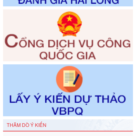
Ngày ban hành: 01/06/2026
Số kí hiệu:
351/2025/NĐ-CP
Tên: Nghị định số 351/2025/NĐ-CP của Chính phủ: Quy
định chuẩn nghèo đa chiều quốc gia giai đoạn 2026 - 2030
Ngày ban hành: 29/12/2026
Số kí hiệu:
3014/QĐ-UBND
Tên: Quyết định về việc công bố danh mục thủ tục hành
chính ban hành mới, sửa đổi bổ sung trong lĩnh vực hỗ trợ
đầu tư, lĩnh vực đấu thầu lựa chọn nhà thầu thuộc thẩm
quyền giải quyết của Sở Tài chính và Ban Quản lý Khu kinh
tế Đông Nam Nghệ An
Ngày ban hành: 23/09/2026
Số kí hiệu:
292/2026/NĐ-CP
Tên: Nghị định số 292/2026/NĐ-CP của Chính phủ: Quy
định chi tiết một số điều và biện pháp để tổ chức, hướng
dẫn thi hành Luật Quản lý ngoại thương
Ngày ban hành: 21/07/2026
THĂM DÒ Ý KIẾN
Số kí hiệu:
292/2026/NĐ-CP
Tên: Nghị định số 292/2026/NĐ-CP của Chính phủ: Quy