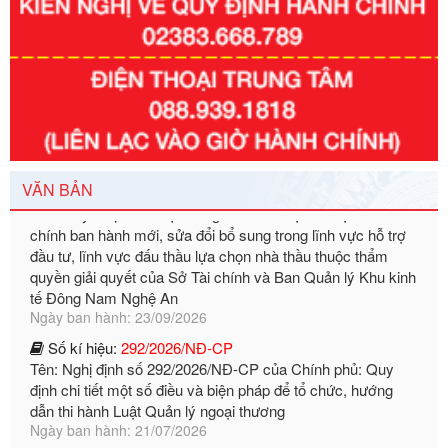
Số kí hiệu:
351/2025/NĐ-CP
Tên: Nghị định số 351/2025/NĐ-CP của Chính phủ: Quy
định chuẩn nghèo đa chiều quốc gia giai đoạn 2026 - 2030
Ngày ban hành: 29/12/2026
Số kí hiệu:
3014/QĐ-UBND
Tên: Quyết định về việc công bố danh mục thủ tục hành
chính ban hành mới, sửa đổi bổ sung trong lĩnh vực hỗ trợ
đầu tư, lĩnh vực đấu thầu lựa chọn nhà thầu thuộc thẩm
VĂN BẢN
quyền giải quyết của Sở Tài chính và Ban Quản lý Khu kinh
tế Đông Nam Nghệ An
Ngày ban hành: 23/09/2026
Số kí hiệu:
292/2026/NĐ-CP
Tên: Nghị định số 292/2026/NĐ-CP của Chính phủ: Quy
định chi tiết một số điều và biện pháp để tổ chức, hướng
dẫn thi hành Luật Quản lý ngoại thương
Ngày ban hành: 21/07/2026
Số kí hiệu:
292/2026/NĐ-CP
Tên: Nghị định số 292/2026/NĐ-CP của Chính phủ: Quy
định chi tiết một số điều và biện pháp để tổ chức, hướng