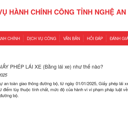
VỤ HÀNH CHÍNH CÔNG TỈNH NGHỆ AN
ÀNH CHÍNH
DỊCH VỤ CÔNG
VĂN BẢN
HỎI ĐÁP
ĐÁNH GIÁ
ẤY PHÉP LÁI XE (Bằng lái xe) như thế nào?
2025
tự an toàn giao thông đường bộ, từ ngày 01/01/2025, Giấy phép lái x
rừ điểm tùy thuộc tính chất, mức độ của hành vi vi phạm pháp luật về 
 đường bộ.