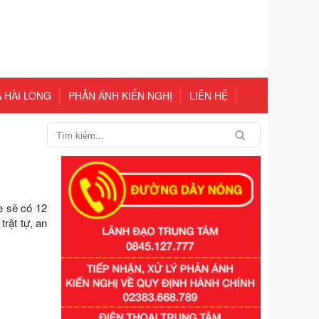
 HÀI LÒNG
PHẢN ÁNH KIẾN NGHỊ
LIÊN HỆ
e sẽ có 12
trật tự, an