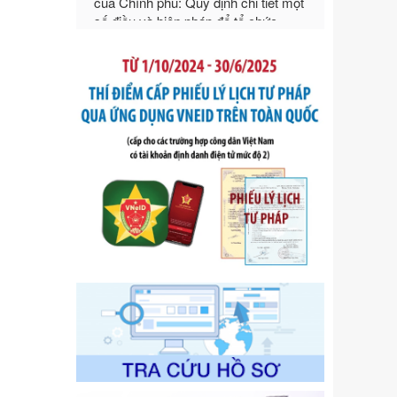
ngoại thương
Ngày ban hành: 21/07/2026
Số kí hiệu:
292/2026/NĐ-CP
Tên: Nghị định số 292/2026/NĐ-CP
của Chính phủ: Quy định chi tiết một
số điều và biện pháp để tổ chức,
hướng dẫn thi hành Luật Quản lý
ngoại thương
Ngày ban hành: 21/07/2026
Số kí hiệu:
105/2026/TT-BTC
Tên: Thông tư số 105/2026/TT-BTC
của Bộ Tài chính: Bãi bỏ Thông tư số
87/2019/TT- BТC ngày 19 tháng 12
năm 2019 của Bộ trưởng Bộ Tài
chính hướng dẫn thực hiện xử phạt
vi phạm hành chính trong lĩnh vực
kho bạc nhà nước
Ngày ban hành: 21/07/2026
Số kí hiệu:
291/2026/NĐ-CP
Tên: Nghị định số 291/2026/NĐ-CP