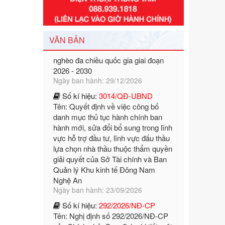
Số kí hiệu:
351/2025/NĐ-CP
Tên: Nghị định số 351/2025/NĐ-CP
của Chính phủ: Quy định chuẩn
nghèo đa chiều quốc gia giai đoạn
VĂN BẢN
2026 - 2030
Ngày ban hành: 29/12/2026
Số kí hiệu:
3014/QĐ-UBND
Tên: Quyết định về việc công bố
danh mục thủ tục hành chính ban
hành mới, sửa đổi bổ sung trong lĩnh
vực hỗ trợ đầu tư, lĩnh vực đấu thầu
lựa chọn nhà thầu thuộc thẩm quyền
giải quyết của Sở Tài chính và Ban
Quản lý Khu kinh tế Đông Nam
Nghệ An
Ngày ban hành: 23/09/2026
Số kí hiệu:
292/2026/NĐ-CP
Tên: Nghị định số 292/2026/NĐ-CP
của Chính phủ: Quy định chi tiết một
số điều và biện pháp để tổ chức,
hướng dẫn thi hành Luật Quản lý