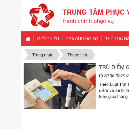
TRUNG TÂM PHỤC 
Hành chính phục vụ
GIỚI THIỆU
TRA CỨU HỒ SƠ
THỦ TỤC H
Trang nhất
Thuoc tinh
TRỪ ĐIỂM GI
20:39 07/01/
Theo Luật Trật 
điểm và sẽ bị t
toàn giao thông