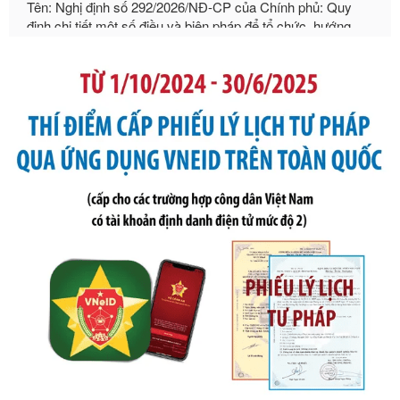
dẫn thi hành Luật Quản lý ngoại thương
Ngày ban hành: 21/07/2026
Số kí hiệu:
105/2026/TT-BTC
Tên: Thông tư số 105/2026/TT-BTC của Bộ Tài chính: Bãi
bỏ Thông tư số 87/2019/TT- BТC ngày 19 tháng 12 năm
2019 của Bộ trưởng Bộ Tài chính hướng dẫn thực hiện xử
phạt vi phạm hành chính trong lĩnh vực kho bạc nhà nước
Ngày ban hành: 21/07/2026
Số kí hiệu:
291/2026/NĐ-CP
Tên: Nghị định số 291/2026/NĐ-CP của Chính phủ: Sửa
đổi, bổ sung một số điều của Nghị định số 125/2020/NĐ-СР
ngày 19 tháng 10 năm 2020 của Chính phủ quy định xử
phạt vi phạm hành chính về thuế, hóa đơn được sửa đổi, bổ
sung bởi Nghị định số 102/2021/NĐ-CP
Ngày ban hành: 20/07/2026
Số kí hiệu:
2303/QĐ-UBND
Tên: Quyết định công bố Danh mục thủ tục hành chính mới
ban hành, được sửa đổi, bổ sung, bị bãi bỏ và phê duyệt
Quy trình nội bộ, quy trình điện tử giải quyết thủ tục hành
chính trong một số lĩnh vực thuộc phạm vi chức năng quản