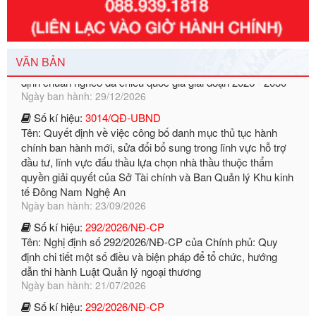
Số kí hiệu:
351/2025/NĐ-CP
Tên: Nghị định số 351/2025/NĐ-CP của Chính phủ: Quy
định chuẩn nghèo đa chiều quốc gia giai đoạn 2026 - 2030
VĂN BẢN
Ngày ban hành: 29/12/2026
Số kí hiệu:
3014/QĐ-UBND
Tên: Quyết định về việc công bố danh mục thủ tục hành
chính ban hành mới, sửa đổi bổ sung trong lĩnh vực hỗ trợ
đầu tư, lĩnh vực đấu thầu lựa chọn nhà thầu thuộc thẩm
quyền giải quyết của Sở Tài chính và Ban Quản lý Khu kinh
tế Đông Nam Nghệ An
Ngày ban hành: 23/09/2026
Số kí hiệu:
292/2026/NĐ-CP
Tên: Nghị định số 292/2026/NĐ-CP của Chính phủ: Quy
định chi tiết một số điều và biện pháp để tổ chức, hướng
dẫn thi hành Luật Quản lý ngoại thương
Ngày ban hành: 21/07/2026
Số kí hiệu:
292/2026/NĐ-CP
Tên: Nghị định số 292/2026/NĐ-CP của Chính phủ: Quy
định chi tiết một số điều và biện pháp để tổ chức, hướng