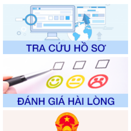
lý của Sở Văn hóa, Thể tha
Ngày ban hành: 01/06/2026
Số kí hiệu:
2304/QĐ-UBND
Tên: Quyết định công bố Danh mục thủ tục hành chính
được sửa đổi, bổ sung và phê duyệt Quy trình nội bộ, quy
trình điện tử giải quyết thủ tục hành chính trong lĩnh vực Du
lịch thuộc phạm vi chức năng quản lý của Sở Văn hóa, Thể
thao và Du lịch
Ngày ban hành: 01/06/2026
Số kí hiệu:
2310/QĐ-UBND
Tên: Về việc công bố Danh mục thủ tục hành chính sửa
đổi, bổ sung và phê duyệt Quy trình nội bộ, quy trình điện tử
trong giải quyết thủtục hành chính lĩnh vực biến đổi khí hậu
thuộc phạm vi giải quyết của Sở Nông nghiệp và Môi
trường
Ngày ban hành: 01/06/2026
Số kí hiệu:
2300/QĐ-UBND
Tên: V/v công bố danh mục thủ tục hành chính được sửa
đổi, bổ sung và phê duyệt quy trình nội bộ, quy trình điện tử
giải quyết thủ tục hành chính trong lĩnh vực Luật sư thuộc
phạm vi chức năng quản lý của Sở Tư pháp