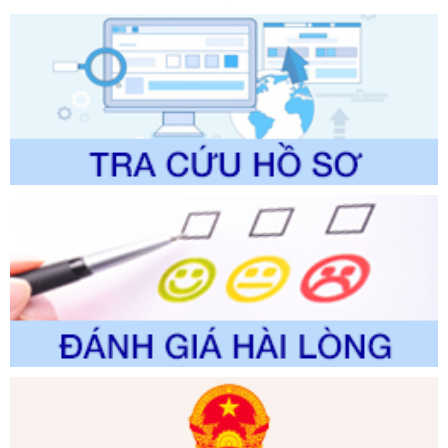
Số kí hiệu:
2304/QĐ-UBND
Tên: Quyết định công bố Danh mục thủ tục hành chính
được sửa đổi, bổ sung và phê duyệt Quy trình nội bộ, quy
trình điện tử giải quyết thủ tục hành chính trong lĩnh vực Du
lịch thuộc phạm vi chức năng quản lý của Sở Văn hóa, Thể
thao và Du lịch
Ngày ban hành: 01/06/2026
Số kí hiệu:
2310/QĐ-UBND
Tên: Về việc công bố Danh mục thủ tục hành chính sửa
đổi, bổ sung và phê duyệt Quy trình nội bộ, quy trình điện tử
trong giải quyết thủtục hành chính lĩnh vực biến đổi khí hậu
thuộc phạm vi giải quyết của Sở Nông nghiệp và Môi
trường
Ngày ban hành: 01/06/2026
Số kí hiệu:
2300/QĐ-UBND
Tên: V/v công bố danh mục thủ tục hành chính được sửa
đổi, bổ sung và phê duyệt quy trình nội bộ, quy trình điện tử
giải quyết thủ tục hành chính trong lĩnh vực Luật sư thuộc
phạm vi chức năng quản lý của Sở Tư pháp
Ngày ban hành: 01/06/2026