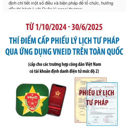
Ngày ban hành: 21/07/2026
Số kí hiệu:
105/2026/TT-BTC
Tên: Thông tư số 105/2026/TT-BTC của Bộ Tài chính: Bãi
bỏ Thông tư số 87/2019/TT- BТC ngày 19 tháng 12 năm
2019 của Bộ trưởng Bộ Tài chính hướng dẫn thực hiện xử
phạt vi phạm hành chính trong lĩnh vực kho bạc nhà nước
Ngày ban hành: 21/07/2026
Số kí hiệu:
291/2026/NĐ-CP
Tên: Nghị định số 291/2026/NĐ-CP của Chính phủ: Sửa
đổi, bổ sung một số điều của Nghị định số 125/2020/NĐ-СР
ngày 19 tháng 10 năm 2020 của Chính phủ quy định xử
phạt vi phạm hành chính về thuế, hóa đơn được sửa đổi, bổ
sung bởi Nghị định số 102/2021/NĐ-CP
Ngày ban hành: 20/07/2026
Số kí hiệu:
2303/QĐ-UBND
Tên: Quyết định công bố Danh mục thủ tục hành chính mới
ban hành, được sửa đổi, bổ sung, bị bãi bỏ và phê duyệt
Quy trình nội bộ, quy trình điện tử giải quyết thủ tục hành
chính trong một số lĩnh vực thuộc phạm vi chức năng quản
lý của Sở Văn hóa, Thể tha
Ngày ban hành: 01/06/2026