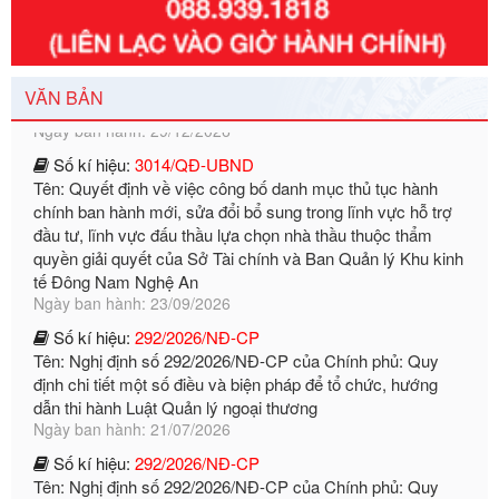
Số kí hiệu:
351/2025/NĐ-CP
Tên: Nghị định số 351/2025/NĐ-CP của Chính phủ: Quy
định chuẩn nghèo đa chiều quốc gia giai đoạn 2026 - 2030
Ngày ban hành: 29/12/2026
VĂN BẢN
Số kí hiệu:
3014/QĐ-UBND
Tên: Quyết định về việc công bố danh mục thủ tục hành
chính ban hành mới, sửa đổi bổ sung trong lĩnh vực hỗ trợ
đầu tư, lĩnh vực đấu thầu lựa chọn nhà thầu thuộc thẩm
quyền giải quyết của Sở Tài chính và Ban Quản lý Khu kinh
tế Đông Nam Nghệ An
Ngày ban hành: 23/09/2026
Số kí hiệu:
292/2026/NĐ-CP
Tên: Nghị định số 292/2026/NĐ-CP của Chính phủ: Quy
định chi tiết một số điều và biện pháp để tổ chức, hướng
dẫn thi hành Luật Quản lý ngoại thương
Ngày ban hành: 21/07/2026
Số kí hiệu:
292/2026/NĐ-CP
Tên: Nghị định số 292/2026/NĐ-CP của Chính phủ: Quy
định chi tiết một số điều và biện pháp để tổ chức, hướng
dẫn thi hành Luật Quản lý ngoại thương