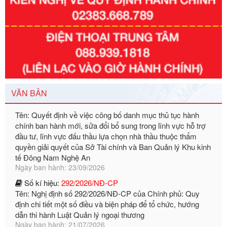
Số kí hiệu:
351/2025/NĐ-CP
Tên: Nghị định số 351/2025/NĐ-CP của Chính phủ: Quy
định chuẩn nghèo đa chiều quốc gia giai đoạn 2026 - 2030
Ngày ban hành: 29/12/2026
Số kí hiệu:
3014/QĐ-UBND
Tên: Quyết định về việc công bố danh mục thủ tục hành
VĂN BẢN
chính ban hành mới, sửa đổi bổ sung trong lĩnh vực hỗ trợ
đầu tư, lĩnh vực đấu thầu lựa chọn nhà thầu thuộc thẩm
quyền giải quyết của Sở Tài chính và Ban Quản lý Khu kinh
tế Đông Nam Nghệ An
Ngày ban hành: 23/09/2026
Số kí hiệu:
292/2026/NĐ-CP
Tên: Nghị định số 292/2026/NĐ-CP của Chính phủ: Quy
định chi tiết một số điều và biện pháp để tổ chức, hướng
dẫn thi hành Luật Quản lý ngoại thương
Ngày ban hành: 21/07/2026
Số kí hiệu:
292/2026/NĐ-CP