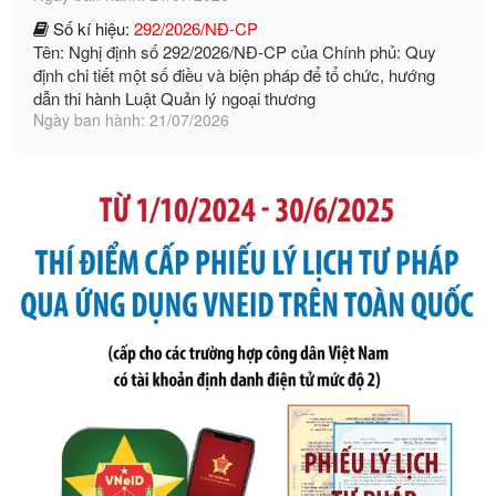
Tên: Nghị định số 292/2026/NĐ-CP của Chính phủ: Quy
định chi tiết một số điều và biện pháp để tổ chức, hướng
dẫn thi hành Luật Quản lý ngoại thương
Ngày ban hành: 21/07/2026
Số kí hiệu:
105/2026/TT-BTC
Tên: Thông tư số 105/2026/TT-BTC của Bộ Tài chính: Bãi
bỏ Thông tư số 87/2019/TT- BТC ngày 19 tháng 12 năm
2019 của Bộ trưởng Bộ Tài chính hướng dẫn thực hiện xử
phạt vi phạm hành chính trong lĩnh vực kho bạc nhà nước
Ngày ban hành: 21/07/2026
Số kí hiệu:
291/2026/NĐ-CP
Tên: Nghị định số 291/2026/NĐ-CP của Chính phủ: Sửa
đổi, bổ sung một số điều của Nghị định số 125/2020/NĐ-СР
ngày 19 tháng 10 năm 2020 của Chính phủ quy định xử
phạt vi phạm hành chính về thuế, hóa đơn được sửa đổi, bổ
sung bởi Nghị định số 102/2021/NĐ-CP
Ngày ban hành: 20/07/2026
Số kí hiệu:
2303/QĐ-UBND
Tên: Quyết định công bố Danh mục thủ tục hành chính mới
ban hành, được sửa đổi, bổ sung, bị bãi bỏ và phê duyệt
Quy trình nội bộ, quy trình điện tử giải quyết thủ tục hành