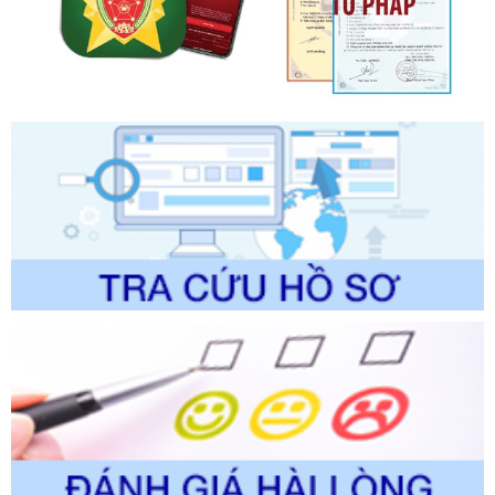
chính trong một số lĩnh vực thuộc phạm vi chức năng quản
lý của Sở Văn hóa, Thể tha
Ngày ban hành: 01/06/2026
Số kí hiệu:
2304/QĐ-UBND
Tên: Quyết định công bố Danh mục thủ tục hành chính
được sửa đổi, bổ sung và phê duyệt Quy trình nội bộ, quy
trình điện tử giải quyết thủ tục hành chính trong lĩnh vực Du
lịch thuộc phạm vi chức năng quản lý của Sở Văn hóa, Thể
thao và Du lịch
Ngày ban hành: 01/06/2026
Số kí hiệu:
2310/QĐ-UBND
Tên: Về việc công bố Danh mục thủ tục hành chính sửa
đổi, bổ sung và phê duyệt Quy trình nội bộ, quy trình điện tử
trong giải quyết thủtục hành chính lĩnh vực biến đổi khí hậu
thuộc phạm vi giải quyết của Sở Nông nghiệp và Môi
trường
Ngày ban hành: 01/06/2026
Số kí hiệu:
2300/QĐ-UBND
Tên: V/v công bố danh mục thủ tục hành chính được sửa
đổi, bổ sung và phê duyệt quy trình nội bộ, quy trình điện tử