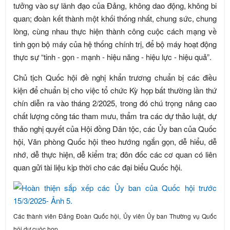
tưởng vào sự lãnh đạo của Đảng, không dao động, không bi
quan; đoàn kết thành một khối thống nhất, chung sức, chung
lòng, cùng nhau thực hiện thành công cuộc cách mạng về
tinh gọn bộ máy của hệ thống chính trị, để bộ máy hoạt động
thực sự “tinh - gọn - mạnh - hiệu năng - hiệu lực - hiệu quả”.
Chủ tịch Quốc hội đề nghị khẩn trương chuẩn bị các điều
kiện để chuẩn bị cho việc tổ chức Kỳ họp bất thường lần thứ
chín diễn ra vào tháng 2/2025, trong đó chú trọng nâng cao
chất lượng công tác tham mưu, thẩm tra các dự thảo luật, dự
thảo nghị quyết của Hội đồng Dân tộc, các Ủy ban của Quốc
hội, Văn phòng Quốc hội theo hướng ngắn gọn, dễ hiểu, dễ
nhớ, dễ thực hiện, dễ kiểm tra; đôn đốc các cơ quan có liên
quan gửi tài liệu kịp thời cho các đại biểu Quốc hội.
Các thành viên Đảng Đoàn Quốc hội, Ủy viên Ủy ban Thường vụ Quốc
hội dự cuộc họp.