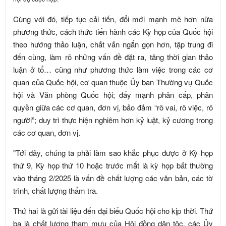
Cùng với đó, tiếp tục cải tiến, đổi mới mạnh mẽ hơn nữa
phương thức, cách thức tiến hành các Kỳ họp của Quốc hội
theo hướng thảo luận, chất vấn ngắn gọn hơn, tập trung đi
đến cùng, làm rõ những vấn đề đặt ra, tăng thời gian thảo
luận ở tổ… cũng như phương thức làm việc trong các cơ
quan của Quốc hội, cơ quan thuộc Ủy ban Thường vụ Quốc
hội và Văn phòng Quốc hội; đẩy mạnh phân cấp, phân
quyền giữa các cơ quan, đơn vị, bảo đảm “rõ vai, rõ việc, rõ
người”; duy trì thực hiện nghiêm hơn kỷ luật, kỷ cương trong
các cơ quan, đơn vị.
"Tới đây, chúng ta phải làm sao khắc phục được ở Kỳ họp
thứ 9, Kỳ họp thứ 10 hoặc trước mắt là kỳ họp bất thường
vào tháng 2/2025 là vấn đề chất lượng các văn bản, các tờ
trình, chất lượng thẩm tra.
Thứ hai là gửi tài liệu đến đại biểu Quốc hội cho kịp thời. Thứ
ba là chất lượng tham mưu của Hội đồng dân tộc, các Ủy