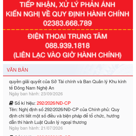
Tên: Nghị định số 351/2025/NĐ-CP của Chính phủ: Quy
định chuẩn nghèo đa chiều quốc gia giai đoạn 2026 - 2030
Ngày ban hành: 29/12/2026
Số kí hiệu:
3014/QĐ-UBND
Tên: Quyết định về việc công bố danh mục thủ tục hành
chính ban hành mới, sửa đổi bổ sung trong lĩnh vực hỗ trợ
đầu tư, lĩnh vực đấu thầu lựa chọn nhà thầu thuộc thẩm
quyền giải quyết của Sở Tài chính và Ban Quản lý Khu kinh
tế Đông Nam Nghệ An
Ngày ban hành: 23/09/2026
VĂN BẢN
Số kí hiệu:
292/2026/NĐ-CP
Tên: Nghị định số 292/2026/NĐ-CP của Chính phủ: Quy
định chi tiết một số điều và biện pháp để tổ chức, hướng
dẫn thi hành Luật Quản lý ngoại thương
Ngày ban hành: 21/07/2026
Số kí hiệu:
292/2026/NĐ-CP
Tên: Nghị định số 292/2026/NĐ-CP của Chính phủ: Quy
định chi tiết một số điều và biện pháp để tổ chức, hướng
dẫn thi hành Luật Quản lý ngoại thương
Ngày ban hành: 21/07/2026