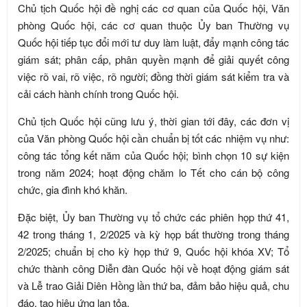
Chủ tịch Quốc hội đề nghị các cơ quan của Quốc hội, Văn
phòng Quốc hội, các cơ quan thuộc Ủy ban Thường vụ
Quốc hội tiếp tục đổi mới tư duy làm luật, đẩy mạnh công tác
giám sát; phân cấp, phân quyền mạnh để giải quyết công
việc rõ vai, rõ việc, rõ người; đồng thời giám sát kiểm tra và
cải cách hành chính trong Quốc hội.
Chủ tịch Quốc hội cũng lưu ý, thời gian tới đây, các đơn vị
của Văn phòng Quốc hội cần chuẩn bị tốt các nhiệm vụ như:
công tác tổng kết năm của Quốc hội; bình chọn 10 sự kiện
trong năm 2024; hoạt động chăm lo Tết cho cán bộ công
chức, gia đình khó khăn.
Đặc biệt, Ủy ban Thường vụ tổ chức các phiên họp thứ 41,
42 trong tháng 1, 2/2025 và kỳ họp bất thường trong tháng
2/2025; chuẩn bị cho kỳ họp thứ 9, Quốc hội khóa XV; Tổ
chức thành công Diễn đàn Quốc hội về hoạt động giám sát
và Lễ trao Giải Diên Hồng lần thứ ba, đảm bảo hiệu quả, chu
đáo, tạo hiệu ứng lan tỏa.