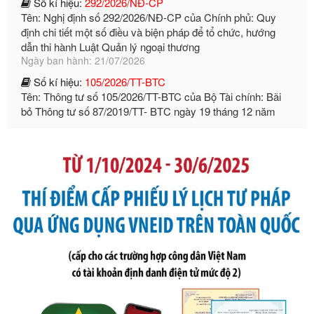
Số kí hiệu:
105/2026/TT-BTC
Tên: Thông tư số 105/2026/TT-BTC của Bộ Tài chính: Bãi
bỏ Thông tư số 87/2019/TT- BТC ngày 19 tháng 12 năm
2019 của Bộ trưởng Bộ Tài chính hướng dẫn thực hiện xử
phạt vi phạm hành chính trong lĩnh vực kho bạc nhà nước
Ngày ban hành: 21/07/2026
Số kí hiệu:
291/2026/NĐ-CP
Tên: Nghị định số 291/2026/NĐ-CP của Chính phủ: Sửa
đổi, bổ sung một số điều của Nghị định số 125/2020/NĐ-СР
ngày 19 tháng 10 năm 2020 của Chính phủ quy định xử
phạt vi phạm hành chính về thuế, hóa đơn được sửa đổi, bổ
sung bởi Nghị định số 102/2021/NĐ-CP
Ngày ban hành: 20/07/2026
Số kí hiệu:
2303/QĐ-UBND
Tên: Quyết định công bố Danh mục thủ tục hành chính mới
ban hành, được sửa đổi, bổ sung, bị bãi bỏ và phê duyệt
Quy trình nội bộ, quy trình điện tử giải quyết thủ tục hành
chính trong một số lĩnh vực thuộc phạm vi chức năng quản
lý của Sở Văn hóa, Thể tha
Ngày ban hành: 01/06/2026