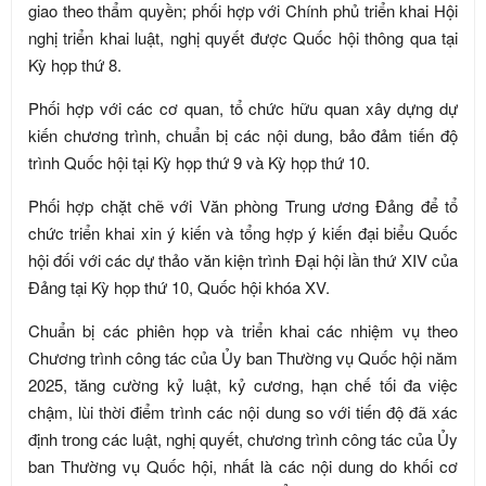
giao theo thẩm quyền; phối hợp với Chính phủ triển khai Hội
nghị triển khai luật, nghị quyết được Quốc hội thông qua tại
Kỳ họp thứ 8.
Phối hợp với các cơ quan, tổ chức hữu quan xây dựng dự
kiến chương trình, chuẩn bị các nội dung, bảo đảm tiến độ
trình Quốc hội tại Kỳ họp thứ 9 và Kỳ họp thứ 10.
Phối hợp chặt chẽ với Văn phòng Trung ương Đảng để tổ
chức triển khai xin ý kiến và tổng hợp ý kiến đại biểu Quốc
hội đối với các dự thảo văn kiện trình Đại hội lần thứ XIV của
Đảng tại Kỳ họp thứ 10, Quốc hội khóa XV.
Chuẩn bị các phiên họp và triển khai các nhiệm vụ theo
Chương trình công tác của Ủy ban Thường vụ Quốc hội năm
2025, tăng cường kỷ luật, kỷ cương, hạn chế tối đa việc
chậm, lùi thời điểm trình các nội dung so với tiến độ đã xác
định trong các luật, nghị quyết, chương trình công tác của Ủy
ban Thường vụ Quốc hội, nhất là các nội dung do khối cơ