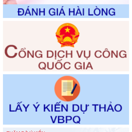
Số kí hiệu:
351/2025/NĐ-CP
Tên: Nghị định số 351/2025/NĐ-CP của Chính phủ: Quy
định chuẩn nghèo đa chiều quốc gia giai đoạn 2026 - 2030
Ngày ban hành: 29/12/2026
Số kí hiệu:
3014/QĐ-UBND
Tên: Quyết định về việc công bố danh mục thủ tục hành
chính ban hành mới, sửa đổi bổ sung trong lĩnh vực hỗ trợ
đầu tư, lĩnh vực đấu thầu lựa chọn nhà thầu thuộc thẩm
quyền giải quyết của Sở Tài chính và Ban Quản lý Khu kinh
tế Đông Nam Nghệ An
Ngày ban hành: 23/09/2026
Số kí hiệu:
292/2026/NĐ-CP
Tên: Nghị định số 292/2026/NĐ-CP của Chính phủ: Quy
định chi tiết một số điều và biện pháp để tổ chức, hướng
dẫn thi hành Luật Quản lý ngoại thương
Ngày ban hành: 21/07/2026
Số kí hiệu:
292/2026/NĐ-CP
Tên: Nghị định số 292/2026/NĐ-CP của Chính phủ: Quy
định chi tiết một số điều và biện pháp để tổ chức, hướng
dẫn thi hành Luật Quản lý ngoại thương