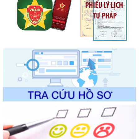
Số kí hiệu:
2304/QĐ-UBND
Tên: Quyết định công bố Danh mục thủ tục hành chính
được sửa đổi, bổ sung và phê duyệt Quy trình nội bộ, quy
trình điện tử giải quyết thủ tục hành chính trong lĩnh vực Du
lịch thuộc phạm vi chức năng quản lý của Sở Văn hóa, Thể
thao và Du lịch
Ngày ban hành: 01/06/2026
Số kí hiệu:
2310/QĐ-UBND
Tên: Về việc công bố Danh mục thủ tục hành chính sửa
đổi, bổ sung và phê duyệt Quy trình nội bộ, quy trình điện tử
trong giải quyết thủtục hành chính lĩnh vực biến đổi khí hậu
thuộc phạm vi giải quyết của Sở Nông nghiệp và Môi
trường
Ngày ban hành: 01/06/2026
Số kí hiệu:
2300/QĐ-UBND
Tên: V/v công bố danh mục thủ tục hành chính được sửa
đổi, bổ sung và phê duyệt quy trình nội bộ, quy trình điện tử
giải quyết thủ tục hành chính trong lĩnh vực Luật sư thuộc
phạm vi chức năng quản lý của Sở Tư pháp
Ngày ban hành: 01/06/2026