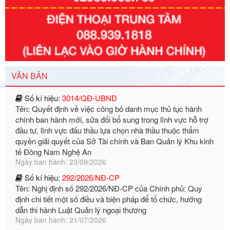
Số kí hiệu:
351/2025/NĐ-CP
Tên: Nghị định số 351/2025/NĐ-CP của Chính phủ: Quy
định chuẩn nghèo đa chiều quốc gia giai đoạn 2026 - 2030
Ngày ban hành: 29/12/2026
Số kí hiệu:
3014/QĐ-UBND
VĂN BẢN
Tên: Quyết định về việc công bố danh mục thủ tục hành
chính ban hành mới, sửa đổi bổ sung trong lĩnh vực hỗ trợ
đầu tư, lĩnh vực đấu thầu lựa chọn nhà thầu thuộc thẩm
quyền giải quyết của Sở Tài chính và Ban Quản lý Khu kinh
tế Đông Nam Nghệ An
Ngày ban hành: 23/09/2026
Số kí hiệu:
292/2026/NĐ-CP
Tên: Nghị định số 292/2026/NĐ-CP của Chính phủ: Quy
định chi tiết một số điều và biện pháp để tổ chức, hướng
dẫn thi hành Luật Quản lý ngoại thương
Ngày ban hành: 21/07/2026
Số kí hiệu:
292/2026/NĐ-CP
Tên: Nghị định số 292/2026/NĐ-CP của Chính phủ: Quy
định chi tiết một số điều và biện pháp để tổ chức, hướng