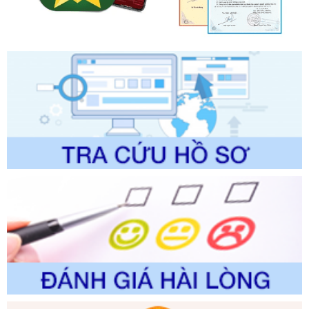
lý của Sở Văn hóa, Thể tha
Ngày ban hành: 01/06/2026
Số kí hiệu:
2304/QĐ-UBND
Tên: Quyết định công bố Danh mục thủ tục hành chính
được sửa đổi, bổ sung và phê duyệt Quy trình nội bộ, quy
trình điện tử giải quyết thủ tục hành chính trong lĩnh vực Du
lịch thuộc phạm vi chức năng quản lý của Sở Văn hóa, Thể
thao và Du lịch
Ngày ban hành: 01/06/2026
Số kí hiệu:
2310/QĐ-UBND
Tên: Về việc công bố Danh mục thủ tục hành chính sửa
đổi, bổ sung và phê duyệt Quy trình nội bộ, quy trình điện tử
trong giải quyết thủtục hành chính lĩnh vực biến đổi khí hậu
thuộc phạm vi giải quyết của Sở Nông nghiệp và Môi
trường
Ngày ban hành: 01/06/2026
Số kí hiệu:
2300/QĐ-UBND
Tên: V/v công bố danh mục thủ tục hành chính được sửa
đổi, bổ sung và phê duyệt quy trình nội bộ, quy trình điện tử
giải quyết thủ tục hành chính trong lĩnh vực Luật sư thuộc