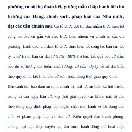
phường có nội bộ đoàn kết, gương mẫu chấp hành tốt chủ
trương của Đảng, chính sách, pháp luật của Nhà nước,
đạt các tiêu chuẩn sau
: Có tổ chức đợt thi đua nhằm thực hiện tốt
công tác bầu cử gắn với việc thực hiện nhiệm vụ chính trị của địa
phương; Lãnh đạo, chỉ đạo, tổ chức thực hiện tốt công tác bầu cử
;
Có
tỷ lệ cử tri đi bầu cử đạt từ
95% -
98% trở lên; kết quả bầu cử đảm
bảo đủ số lượng đại biểu, chất lượng, cơ cấu hợp lý về số đại biểu
theo quy định; kết thúc bầu cử sớm hoặc đúng thời gian quy định.
Bên cạnh đó, bảo đảm an ninh chính trị, trật tự, an toàn xã hội trước,
trong và sau ngày bầu cử; kịp thời giải quyết các khiếu nại, tố cáo
theo đúng quy định pháp luật; ngăn chặn mọi hành vi lợi dụng dân
chủ, vi phạm pháp luật về bầu cử. Kiên quyết đấu tranh phòng,
chống mọi luận điệu xuyên tạc, âm mưu, hành động phá hoại cuộc