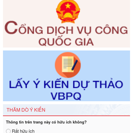
phạm vi chức năng quản lý của Sở Tư pháp
Ngày ban hành: 01/06/2026
Số kí hiệu:
351/2025/NĐ-CP
Tên: Nghị định số 351/2025/NĐ-CP của Chính phủ: Quy
định chuẩn nghèo đa chiều quốc gia giai đoạn 2026 - 2030
Ngày ban hành: 29/12/2026
Số kí hiệu:
3014/QĐ-UBND
Tên: Quyết định về việc công bố danh mục thủ tục hành
chính ban hành mới, sửa đổi bổ sung trong lĩnh vực hỗ trợ
đầu tư, lĩnh vực đấu thầu lựa chọn nhà thầu thuộc thẩm
quyền giải quyết của Sở Tài chính và Ban Quản lý Khu kinh
tế Đông Nam Nghệ An
Ngày ban hành: 23/09/2026
Số kí hiệu:
292/2026/NĐ-CP
Tên: Nghị định số 292/2026/NĐ-CP của Chính phủ: Quy
định chi tiết một số điều và biện pháp để tổ chức, hướng
THĂM DÒ Ý KIẾN
dẫn thi hành Luật Quản lý ngoại thương
Ngày ban hành: 21/07/2026
Thông tin trên trang này có hữu ích không?
Số kí hiệu:
292/2026/NĐ-CP
Rất hữu ích