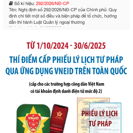
dẫn thi hành Luật Quản lý ngoại thương
Ngày ban hành: 21/07/2026
Số kí hiệu:
105/2026/TT-BTC
Tên: Thông tư số 105/2026/TT-BTC của Bộ Tài chính: Bãi
bỏ Thông tư số 87/2019/TT- BТC ngày 19 tháng 12 năm
2019 của Bộ trưởng Bộ Tài chính hướng dẫn thực hiện xử
phạt vi phạm hành chính trong lĩnh vực kho bạc nhà nước
Ngày ban hành: 21/07/2026
Số kí hiệu:
291/2026/NĐ-CP
Tên: Nghị định số 291/2026/NĐ-CP của Chính phủ: Sửa
đổi, bổ sung một số điều của Nghị định số 125/2020/NĐ-СР
ngày 19 tháng 10 năm 2020 của Chính phủ quy định xử
phạt vi phạm hành chính về thuế, hóa đơn được sửa đổi, bổ
sung bởi Nghị định số 102/2021/NĐ-CP
Ngày ban hành: 20/07/2026
Số kí hiệu:
2303/QĐ-UBND
Tên: Quyết định công bố Danh mục thủ tục hành chính mới
ban hành, được sửa đổi, bổ sung, bị bãi bỏ và phê duyệt
Quy trình nội bộ, quy trình điện tử giải quyết thủ tục hành
chính trong một số lĩnh vực thuộc phạm vi chức năng quản