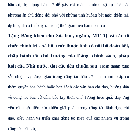
bầu cử, lợi dụng bầu cử để gây rối mất an ninh trật tự. Có các
phương án chủ động đối phó với những tình huống bất ngờ, thiên tai,
dịch bệnh có thể xảy ra trong thời gian tiến hành bầu cử…
Tặng Bằng khen cho
S
ở, ban, ngành, MTTQ và các tổ
chức chính trị - xã hội trực thuộc tỉnh có nội bộ đoàn kết,
chấp hành tốt chủ trương của Đảng, chính sách, pháp
luật của Nhà nước, đạt các tiêu chuẩn sau
: Hoàn thành xuất
sắc nhiệm vụ được giao trong công tác bầu cử. Tham mưu cấp có
thẩm quyền ban hành hoặc ban hành các văn bản chỉ đạo, hướng dẫn
về công tác bầu cử đảm bảo kịp thời, chất lượng hiệu quả, đáp ứng
yêu cầu thực tiễn. Có nhiều giải pháp trong công tác lãnh đạo, chỉ
đạo, điều hành và triển khai đồng bộ hiệu quả các nhiệm vụ trong
công tác bầu cử;