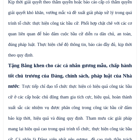
Kịp thời giải quyết theo thẩm quyền hoặc báo cáo cấp có thẩm quyền
giải quyết khó khăn, vướng mắc và đề xuất giải pháp xử lý trong quá
trình tổ chức thực hiện công tác bầu cử. Phối hợp chặt chẽ với các cơ
quan liên quan để bảo đảm cuộc bầu cử diễn ra dân chủ, an toàn,
đúng pháp luật. Thực hiện chế độ thông tin, báo cáo đầy đủ, kịp thời
theo quy định.
Tặng Bằng khen cho các cá nhân gương mẫu, chấp hành
tốt chủ trương của Đảng, chính sách, pháp luật của Nhà
nước
: Trực tiếp ch
ỉ
đạo tổ chức thực hiện có hiệu quả công tác bầu
cử ở các cấp hoặc chủ động tham gia tích cực, hiệu quả, hoàn thành
xuất sắc các nhiệm vụ được phân công trong công tác bầu cử đảm
bảo kịp thời, hiệu quả và đúng quy định. Tham mưu các giải pháp
mang lại hiệu quả cao trong quá trình tổ chức, thực hiện công tác bầu
cử. Cá nhân là Đảng viên phải nêu gương, đề cao tinh thần trách