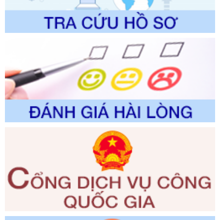
Ngày ban hành: 01/06/2026
Số kí hiệu:
2310/QĐ-UBND
Tên: Về việc công bố Danh mục thủ tục hành chính sửa
đổi, bổ sung và phê duyệt Quy trình nội bộ, quy trình điện tử
trong giải quyết thủtục hành chính lĩnh vực biến đổi khí hậu
thuộc phạm vi giải quyết của Sở Nông nghiệp và Môi
trường
Ngày ban hành: 01/06/2026
Số kí hiệu:
2300/QĐ-UBND
Tên: V/v công bố danh mục thủ tục hành chính được sửa
đổi, bổ sung và phê duyệt quy trình nội bộ, quy trình điện tử
giải quyết thủ tục hành chính trong lĩnh vực Luật sư thuộc
phạm vi chức năng quản lý của Sở Tư pháp
Ngày ban hành: 01/06/2026
Số kí hiệu:
351/2025/NĐ-CP
Tên: Nghị định số 351/2025/NĐ-CP của Chính phủ: Quy
định chuẩn nghèo đa chiều quốc gia giai đoạn 2026 - 2030
Ngày ban hành: 29/12/2026
Số kí hiệu:
3014/QĐ-UBND