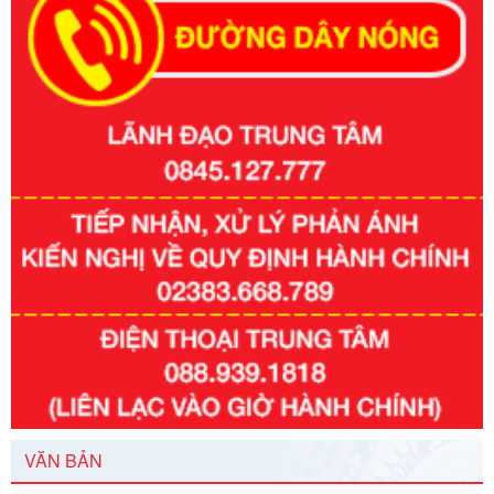
Số kí hiệu:
351/2025/NĐ-CP
Tên: Nghị định số 351/2025/NĐ-CP của Chính phủ: Quy
định chuẩn nghèo đa chiều quốc gia giai đoạn 2026 - 2030
Ngày ban hành: 29/12/2026
Số kí hiệu:
3014/QĐ-UBND
VĂN BẢN
Tên: Quyết định về việc công bố danh mục thủ tục hành
chính ban hành mới, sửa đổi bổ sung trong lĩnh vực hỗ trợ