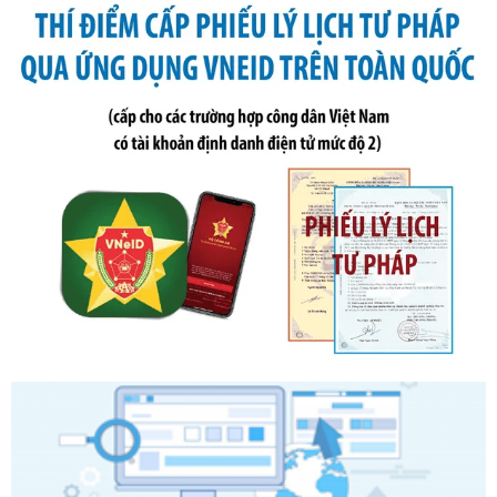
Số kí hiệu:
291/2026/NĐ-CP
Tên: Nghị định số 291/2026/NĐ-CP của Chính phủ: Sửa
đổi, bổ sung một số điều của Nghị định số 125/2020/NĐ-СР
ngày 19 tháng 10 năm 2020 của Chính phủ quy định xử
phạt vi phạm hành chính về thuế, hóa đơn được sửa đổi, bổ
sung bởi Nghị định số 102/2021/NĐ-CP
Ngày ban hành: 20/07/2026
Số kí hiệu:
2303/QĐ-UBND
Tên: Quyết định công bố Danh mục thủ tục hành chính mới
ban hành, được sửa đổi, bổ sung, bị bãi bỏ và phê duyệt
Quy trình nội bộ, quy trình điện tử giải quyết thủ tục hành
chính trong một số lĩnh vực thuộc phạm vi chức năng quản
lý của Sở Văn hóa, Thể tha
Ngày ban hành: 01/06/2026
Số kí hiệu:
2304/QĐ-UBND
Tên: Quyết định công bố Danh mục thủ tục hành chính
được sửa đổi, bổ sung và phê duyệt Quy trình nội bộ, quy
trình điện tử giải quyết thủ tục hành chính trong lĩnh vực Du
lịch thuộc phạm vi chức năng quản lý của Sở Văn hóa, Thể
thao và Du lịch