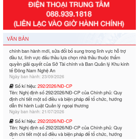
định chuẩn nghèo đa chiều quốc gia giai đoạn 2026 - 2030
Ngày ban hành: 29/12/2026
Số kí hiệu:
3014/QĐ-UBND
Tên: Quyết định về việc công bố danh mục thủ tục hành
chính ban hành mới, sửa đổi bổ sung trong lĩnh vực hỗ trợ
đầu tư, lĩnh vực đấu thầu lựa chọn nhà thầu thuộc thẩm
VĂN BẢN
quyền giải quyết của Sở Tài chính và Ban Quản lý Khu kinh
tế Đông Nam Nghệ An
Ngày ban hành: 23/09/2026
Số kí hiệu:
292/2026/NĐ-CP
Tên: Nghị định số 292/2026/NĐ-CP của Chính phủ: Quy
định chi tiết một số điều và biện pháp để tổ chức, hướng
dẫn thi hành Luật Quản lý ngoại thương
Ngày ban hành: 21/07/2026
Số kí hiệu:
292/2026/NĐ-CP
Tên: Nghị định số 292/2026/NĐ-CP của Chính phủ: Quy
định chi tiết một số điều và biện pháp để tổ chức, hướng
dẫn thi hành Luật Quản lý ngoại thương
Ngày ban hành: 21/07/2026
Số kí hiệu:
105/2026/TT-BTC