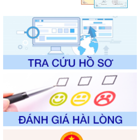
Tên: Quyết định công bố Danh mục thủ tục hành chính
được sửa đổi, bổ sung và phê duyệt Quy trình nội bộ, quy
trình điện tử giải quyết thủ tục hành chính trong lĩnh vực Du
lịch thuộc phạm vi chức năng quản lý của Sở Văn hóa, Thể
thao và Du lịch
Ngày ban hành: 01/06/2026
Số kí hiệu:
2310/QĐ-UBND
Tên: Về việc công bố Danh mục thủ tục hành chính sửa
đổi, bổ sung và phê duyệt Quy trình nội bộ, quy trình điện tử
trong giải quyết thủtục hành chính lĩnh vực biến đổi khí hậu
thuộc phạm vi giải quyết của Sở Nông nghiệp và Môi
trường
Ngày ban hành: 01/06/2026
Số kí hiệu:
2300/QĐ-UBND
Tên: V/v công bố danh mục thủ tục hành chính được sửa
đổi, bổ sung và phê duyệt quy trình nội bộ, quy trình điện tử
giải quyết thủ tục hành chính trong lĩnh vực Luật sư thuộc
phạm vi chức năng quản lý của Sở Tư pháp
Ngày ban hành: 01/06/2026
Số kí hiệu:
351/2025/NĐ-CP