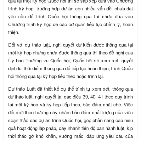
qua tại một kỳ họp Quốc hội thì sẽ sắp xếp đưa vào Chương
trình kỳ họp; trường hợp dự án còn nhiều vấn đề, chưa đạt
yêu cầu để trình Quốc hội thông qua thì chưa đưa vào
Chương trình kỳ họp để các cơ quan tiếp tục chỉnh lý, hoàn
thiện.
Đối với dự thảo luật, nghị quyết dự kiến được thông qua tại
một kỳ họp nhưng chưa được thông qua thì theo đề nghị của
Ủy ban Thường vụ Quốc hội, Quốc hội sẽ xem xét, quyết
định lùi thời điểm thông qua để tiếp tục hoàn thiện, trình Quốc
hội thông qua tại kỳ họp tiếp theo hoặc trình lại.
Dự thảo Luật đã thiết kế cụ thể trình tự xem xét, thông qua
dự thảo luật, nghị quyết tại các điều 39, 40, 41 theo quy trình
tại một kỳ họp và kỳ họp tiếp theo, bảo đảm chặt chẽ. Việc
đổi mới theo hướng này nhằm bảo đảm chất lượng của việc
soạn thảo các dự án trình Quốc hội, góp phần nâng cao hiệu
quả hoạt động lập pháp, đẩy nhanh tiến độ ban hành luật, kịp
thời tháo gỡ khó khăn, vướng mắc, đáp ứng yêu cầu của