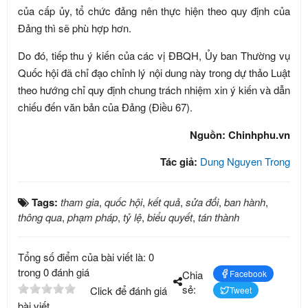
của cấp ủy, tổ chức đảng nên thực hiện theo quy định của
Đảng thì sẽ phù hợp hơn.
Do đó, tiếp thu ý kiến của các vị ĐBQH, Ủy ban Thường vụ
Quốc hội đã chỉ đạo chỉnh lý nội dung này trong dự thảo Luật
theo hướng chỉ quy định chung trách nhiệm xin ý kiến và dẫn
chiếu đến văn bản của Đảng (Điều 67).
Nguồn: Chinhphu.vn
Tác giả:
Dung Nguyen Trong
Tags:
tham gia
,
quốc hội
,
kết quả
,
sửa đổi
,
ban hành
,
thông qua
,
phạm pháp
,
tỷ lệ
,
biểu quyết
,
tán thành
Tổng số điểm của bài viết là: 0
trong 0 đánh giá
Chia
Facebook
sẻ:
Click để đánh giá
Tweet
bài viết