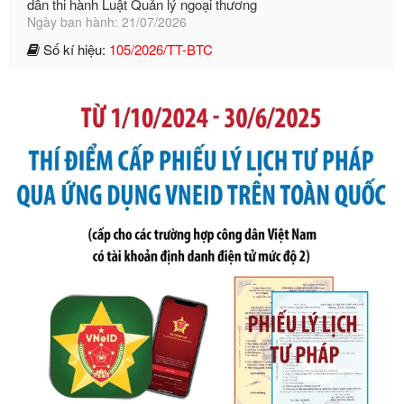
Tên: Thông tư số 105/2026/TT-BTC của Bộ Tài chính: Bãi
bỏ Thông tư số 87/2019/TT- BТC ngày 19 tháng 12 năm
2019 của Bộ trưởng Bộ Tài chính hướng dẫn thực hiện xử
phạt vi phạm hành chính trong lĩnh vực kho bạc nhà nước
Ngày ban hành: 21/07/2026
Số kí hiệu:
291/2026/NĐ-CP
Tên: Nghị định số 291/2026/NĐ-CP của Chính phủ: Sửa
đổi, bổ sung một số điều của Nghị định số 125/2020/NĐ-СР
ngày 19 tháng 10 năm 2020 của Chính phủ quy định xử
phạt vi phạm hành chính về thuế, hóa đơn được sửa đổi, bổ
sung bởi Nghị định số 102/2021/NĐ-CP
Ngày ban hành: 20/07/2026
Số kí hiệu:
2303/QĐ-UBND
Tên: Quyết định công bố Danh mục thủ tục hành chính mới
ban hành, được sửa đổi, bổ sung, bị bãi bỏ và phê duyệt
Quy trình nội bộ, quy trình điện tử giải quyết thủ tục hành
chính trong một số lĩnh vực thuộc phạm vi chức năng quản
lý của Sở Văn hóa, Thể tha
Ngày ban hành: 01/06/2026
Số kí hiệu:
2304/QĐ-UBND