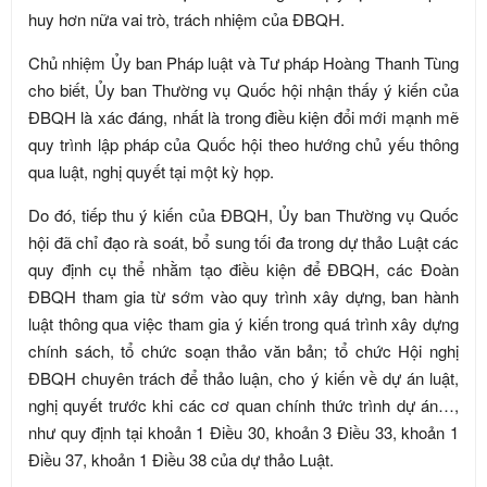
huy hơn nữa vai trò, trách nhiệm của ĐBQH.
Chủ nhiệm Ủy ban Pháp luật và Tư pháp Hoàng Thanh Tùng
cho biết, Ủy ban Thường vụ Quốc hội nhận thấy ý kiến của
ĐBQH là xác đáng, nhất là trong điều kiện đổi mới mạnh mẽ
quy trình lập pháp của Quốc hội theo hướng chủ yếu thông
qua luật, nghị quyết tại một kỳ họp.
Do đó, tiếp thu ý kiến của ĐBQH, Ủy ban Thường vụ Quốc
hội đã chỉ đạo rà soát, bổ sung tối đa trong dự thảo Luật các
quy định cụ thể nhằm tạo điều kiện để ĐBQH, các Đoàn
ĐBQH tham gia từ sớm vào quy trình xây dựng, ban hành
luật thông qua việc tham gia ý kiến trong quá trình xây dựng
chính sách, tổ chức soạn thảo văn bản; tổ chức Hội nghị
ĐBQH chuyên trách để thảo luận, cho ý kiến về dự án luật,
nghị quyết trước khi các cơ quan chính thức trình dự án…,
như quy định tại khoản 1 Điều 30, khoản 3 Điều 33, khoản 1
Điều 37, khoản 1 Điều 38 của dự thảo Luật.