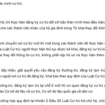
xác minh cư trú;
hộ chỉ thực hiện đăng ký cư trú đối với bản thân mình theo điều kiện,
cho các thành viên khác của hộ gia đình trong Tờ khai thay đổi thôn
nh chuyển nơi cư trú mới thì một trong các thành viên đó thực hiện
ủa Luật Cư trú; người thực hiện thủ tục được kê khai, đăng ký cư trú 
i thay đổi thông tin cư trú, không phải nộp hồ sơ và thực hiện thêm
iếp nhận, giải quyết yêu cầu đăng ký thường trú, đăng ký tạm trú
 ngoài nơi cư trú đã đăng ký, khai báo theo quy định của Luật Cư trú
ng trú, đăng ký tạm trú tại chỗ ở mới thì cơ quan đăng ký cư trú 
vào Cơ sở dữ liệu về cư trú, Cơ sở dữ liệu quốc gia về dân cư.
rường hợp quy định tại khoản 2 Điều 20 Luật Cư trú khi chủ hộ, ch