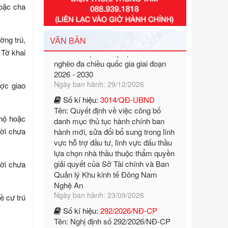
hoặc cha
của Chính phủ: Quy định chuẩn
nghèo đa chiều quốc gia giai đoạn
2026 - 2030
Ngày ban hành: 29/12/2026
ờng trú,
VĂN BẢN
 Tờ khai
Số kí hiệu:
3014/QĐ-UBND
Tên: Quyết định về việc công bố
danh mục thủ tục hành chính ban
ợc giao
hành mới, sửa đổi bổ sung trong lĩnh
vực hỗ trợ đầu tư, lĩnh vực đấu thầu
lựa chọn nhà thầu thuộc thẩm quyền
 hộ hoặc
giải quyết của Sở Tài chính và Ban
Quản lý Khu kinh tế Đông Nam
ười chưa
Nghệ An
Ngày ban hành: 23/09/2026
ười chưa
Số kí hiệu:
292/2026/NĐ-CP
Tên: Nghị định số 292/2026/NĐ-CP
của Chính phủ: Quy định chi tiết một
ề cư trú
số điều và biện pháp để tổ chức,
hướng dẫn thi hành Luật Quản lý
ngoại thương