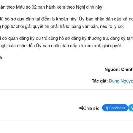
hận theo Mẫu số 02 ban hành kèm theo Nghị định này;
đủ hồ sơ quy định tại điểm b khoản này, Ủy ban nhân dân cấp xã nơ
ợp từ chối giải quyết thì phải trả lời bằng văn bản, nêu rõ lý do;
 cơ quan đăng ký cư trú cùng hồ sơ đăng ký thường trú, đăng ký tạm
nghị xác nhận đến Ủy ban nhân dân cấp xã xem xét, giải quyết.
5.
Nguồn: Chin
Tác giả:
Dung Nguye
Chia sẻ:
Facebook