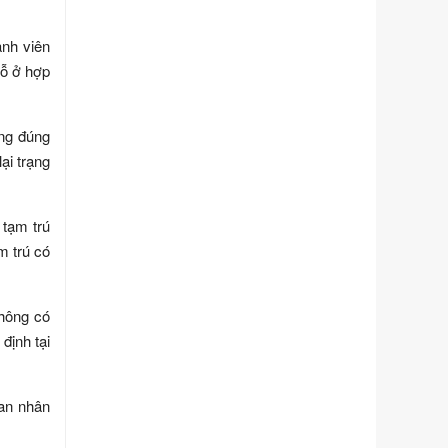
Tư pháp
Ngày ban hành: 01/06/2026
ành viên
hỗ ở hợp
Số kí hiệu:
351/2025/NĐ-CP
Tên: Nghị định số 351/2025/NĐ-CP
của Chính phủ: Quy định chuẩn
ông đúng
nghèo đa chiều quốc gia giai đoạn
ại trạng
2026 - 2030
Ngày ban hành: 29/12/2026
Số kí hiệu:
3014/QĐ-UBND
 tạm trú
Tên: Quyết định về việc công bố
m trú có
danh mục thủ tục hành chính ban
hành mới, sửa đổi bổ sung trong lĩnh
vực hỗ trợ đầu tư, lĩnh vực đấu thầu
không có
lựa chọn nhà thầu thuộc thẩm quyền
giải quyết của Sở Tài chính và Ban
định tại
Quản lý Khu kinh tế Đông Nam
Nghệ An
Ngày ban hành: 23/09/2026
ban nhân
Số kí hiệu:
292/2026/NĐ-CP