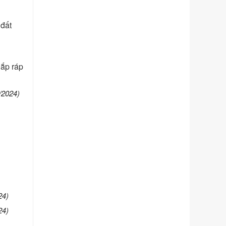
Ngày ban hành: 21/07/2026
Số kí hiệu:
291/2026/NĐ-CP
 đất
Tên: Nghị định số 291/2026/NĐ-CP
của Chính phủ: Sửa đổi, bổ sung
một số điều của Nghị định số
125/2020/NĐ-СР ngày 19 tháng 10
lắp ráp
năm 2020 của Chính phủ quy định
xử phạt vi phạm hành chính về thuế,
/2024)
hóa đơn được sửa đổi, bổ sung bởi
Nghị định số 102/2021/NĐ-CP
Ngày ban hành: 20/07/2026
Số kí hiệu:
2303/QĐ-UBND
Tên: Quyết định công bố Danh mục
thủ tục hành chính mới ban hành,
được sửa đổi, bổ sung, bị bãi bỏ và
phê duyệt Quy trình nội bộ, quy trình
điện tử giải quyết thủ tục hành chính
trong một số lĩnh vực thuộc phạm vi
24)
chức năng quản lý của Sở Văn hóa,
24)
Thể tha
Ngày ban hành: 01/06/2026