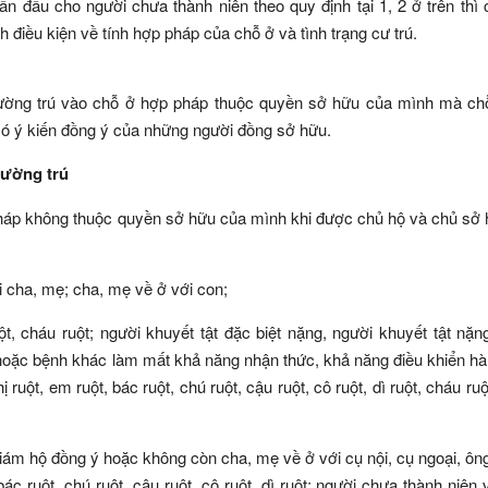
ần đầu cho người chưa thành niên theo quy định tại 1, 2 ở trên thì
h điều kiện về tính hợp pháp của chỗ ở và tình trạng cư trú.
hường trú vào chỗ ở hợp pháp thuộc quyền sở hữu của mình mà ch
có ý kiến đồng ý của những người đồng sở hữu.
hường trú
pháp không thuộc quyền sở hữu của mình khi được chủ hộ và chủ sở
i cha, mẹ; cha, mẹ về ở với con;
ột, cháu ruột; người khuyết tật đặc biệt nặng, người khuyết tật nặn
hoặc bệnh khác làm mất khả năng nhận thức, khả năng điều khiển hà
ị ruột, em ruột, bác ruột, chú ruột, cậu ruột, cô ruột, dì ruột, cháu ru
ám hộ đồng ý hoặc không còn cha, mẹ về ở với cụ nội, cụ ngoại, ông
 bác ruột, chú ruột, cậu ruột, cô ruột, dì ruột; người chưa thành niên 