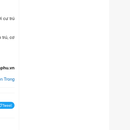
Tên: Nghị định số 292/2026/NĐ-CP
của Chính phủ: Quy định chi tiết một
số điều và biện pháp để tổ chức,
i cư trú
hướng dẫn thi hành Luật Quản lý
ngoại thương
Ngày ban hành: 21/07/2026
 trú, cơ
Số kí hiệu:
292/2026/NĐ-CP
Tên: Nghị định số 292/2026/NĐ-CP
của Chính phủ: Quy định chi tiết một
số điều và biện pháp để tổ chức,
hướng dẫn thi hành Luật Quản lý
hphu.vn
ngoại thương
Ngày ban hành: 21/07/2026
n Trong
Số kí hiệu:
105/2026/TT-BTC
Tên: Thông tư số 105/2026/TT-BTC
của Bộ Tài chính: Bãi bỏ Thông tư số
87/2019/TT- BТC ngày 19 tháng 12
Tweet
năm 2019 của Bộ trưởng Bộ Tài
chính hướng dẫn thực hiện xử phạt
vi phạm hành chính trong lĩnh vực
kho bạc nhà nước