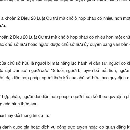
m a khoản 2 Điều 20 Luật Cư trú mà chỗ ở hợp pháp có nhiều hơn mộ
hữu.
hoản 2 Điều 20 Luật Cư trú mà chỗ ở hợp pháp có nhiều hơn một ch
a các chủ sở hữu hoặc người được chủ sở hữu ủy quyền bằng văn bản
ủa chủ sở hữu là người bị mất năng lực hành vi dân sự, người có 
ộ luật Dân sự, người dưới 18 tuổi, người bị tuyên bố mất tích, người
ười đại diện hợp pháp, người thừa kế của chủ sở hữu theo quy định 
 hợp pháp, người đại diện hợp pháp, người thừa kế theo quy định ph
g các hình thức sau:
i thay đổi thông tin cư trú;
h danh quốc gia hoặc dịch vụ công trực tuyến hoặc cơ quan đăng k