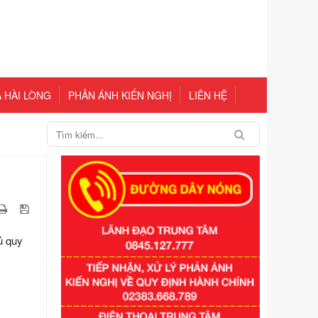
 HÀI LÒNG
PHẢN ÁNH KIẾN NGHỊ
LIÊN HỆ
ủ quy
Số kí hiệu:
351/2025/NĐ-CP
Tên: Nghị định số 351/2025/NĐ-CP