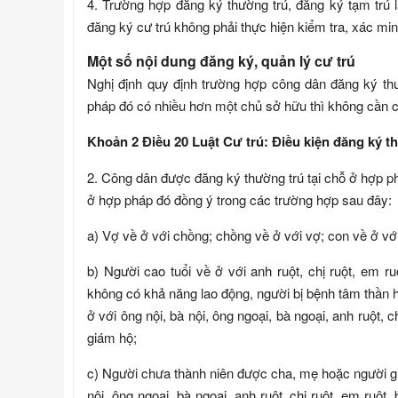
4. Trường hợp đăng ký thường trú, đăng ký tạm trú l
đăng ký cư trú không phải thực hiện kiểm tra, xác min
Một số nội dung đăng ký, quản lý cư trú
Nghị định quy định trường hợp công dân đăng ký t
pháp đó có nhiều hơn một chủ sở hữu thì không cần 
Khoản 2 Điều 20 Luật Cư trú: Điều kiện đăng ký t
2. Công dân được đăng ký thường trú tại chỗ ở hợp 
ở hợp pháp đó đồng ý trong các trường hợp sau đây:
a) Vợ về ở với chồng; chồng về ở với vợ; con về ở vớ
b) Người cao tuổi về ở với anh ruột, chị ruột, em ru
không có khả năng lao động, người bị bệnh tâm thần 
ở với ông nội, bà nội, ông ngoại, bà ngoại, anh ruột, ch
giám hộ;
c) Người chưa thành niên được cha, mẹ hoặc người gi
nội, ông ngoại, bà ngoại, anh ruột, chị ruột, em ruột,