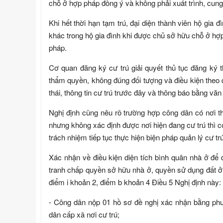
chỗ ở hợp pháp đồng ý và không phải xuất trình, cun
Khi hết thời hạn tạm trú, đại diện thành viên hộ gia
khác trong hộ gia đình khi được chủ sở hữu chỗ ở hợp
pháp.
Cơ quan đăng ký cư trú giải quyết thủ tục đăng ký 
thẩm quyền, không đúng đối tượng và điều kiện theo qu
thái, thông tin cư trú trước đây và thông báo bằng văn
Nghị định cũng nêu rõ trường hợp công dân có nơi th
nhưng không xác định được nơi hiện đang cư trú thì c
trách nhiệm tiếp tục thực hiện biện pháp quản lý cư t
Xác nhận về điều kiện diện tích bình quân nhà ở để
tranh chấp quyền sở hữu nhà ở, quyền sử dụng đất ở,
điểm i khoản 2, điểm b khoản 4 Điều 5 Nghị định này:
- Công dân nộp 01 hồ sơ đề nghị xác nhận bằng phươ
dân cấp xã nơi cư trú;