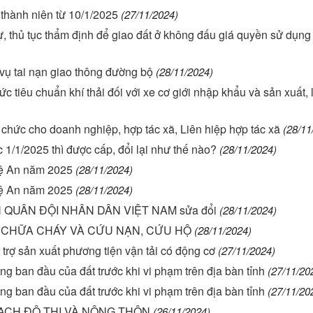
 thành niên từ 10/1/2025
(27/11/2024)
tự, thủ tục thẩm định để giao đất ở không đấu giá quyền sử dụng
vụ tai nạn giao thông đường bộ
(28/11/2024)
ức tiêu chuẩn khí thải đối với xe cơ giới nhập khẩu và sản xuất, 
 chức cho doanh nghiệp, hợp tác xã, Liên hiệp hợp tác xã
(28/11
1/1/2025 thì được cấp, đổi lại như thế nào?
(28/11/2024)
ghệ An năm 2025
(28/11/2024)
ghệ An năm 2025
(28/11/2024)
AN QUÂN ĐỘI NHÂN DÂN VIỆT NAM sửa đổi
(28/11/2024)
Y, CHỮA CHÁY VÀ CỨU NẠN, CỨU HỘ
(28/11/2024)
trợ sản xuất phương tiện vận tải có động cơ
(27/11/2024)
ng ban đầu của đất trước khi vi phạm trên địa bàn tỉnh
(27/11/20
ng ban đầu của đất trước khi vi phạm trên địa bàn tỉnh
(27/11/20
HOẠCH ĐÔ THỊ VÀ NÔNG THÔN
(26/11/2024)