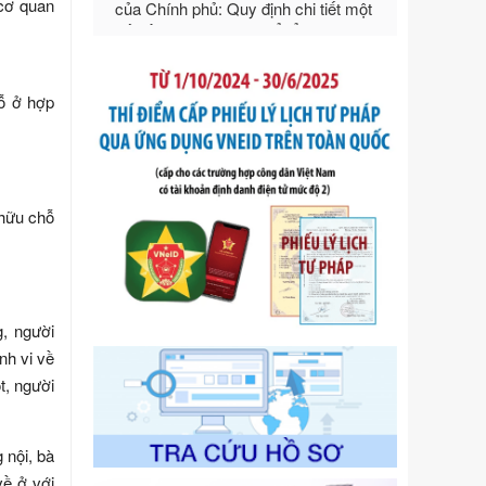
Ngày ban hành: 21/07/2026
 cơ quan
Số kí hiệu:
292/2026/NĐ-CP
Tên: Nghị định số 292/2026/NĐ-CP
của Chính phủ: Quy định chi tiết một
ỗ ở hợp
số điều và biện pháp để tổ chức,
hướng dẫn thi hành Luật Quản lý
ngoại thương
Ngày ban hành: 21/07/2026
Số kí hiệu:
105/2026/TT-BTC
 hữu chỗ
Tên: Thông tư số 105/2026/TT-BTC
của Bộ Tài chính: Bãi bỏ Thông tư số
87/2019/TT- BТC ngày 19 tháng 12
năm 2019 của Bộ trưởng Bộ Tài
chính hướng dẫn thực hiện xử phạt
g, người
vi phạm hành chính trong lĩnh vực
nh vi về
kho bạc nhà nước
Ngày ban hành: 21/07/2026
ột, người
Số kí hiệu:
291/2026/NĐ-CP
Tên: Nghị định số 291/2026/NĐ-CP
 nội, bà
của Chính phủ: Sửa đổi, bổ sung
về ở với
một số điều của Nghị định số