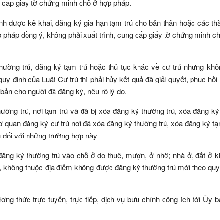
g cấp giấy tờ chứng minh chỗ ở hợp pháp.
 đình được kê khai, đăng ký gia hạn tạm trú cho bản thân hoặc các th
 pháp đồng ý, không phải xuất trình, cung cấp giấy tờ chứng minh c
thường trú, đăng ký tạm trú hoặc thủ tục khác về cư trú nhưng kh
y định của Luật Cư trú thì phải hủy kết quả đã giải quyết, phục hồi l
 bản cho người đã đăng ký, nêu rõ lý do.
ường trú, nơi tạm trú và đã bị xóa đăng ký thường trú, xóa đăng ký
ơ quan đăng ký cư trú nơi đã xóa đăng ký thường trú, xóa đăng ký tạ
rú đối với những trường hợp này.
 đăng ký thường trú vào chỗ ở do thuê, mượn, ở nhờ; nhà ở, đất ở 
 không thuộc địa điểm không được đăng ký thường trú mới theo quy 
ng thức trực tuyến, trực tiếp, dịch vụ bưu chính công ích tới Ủy 