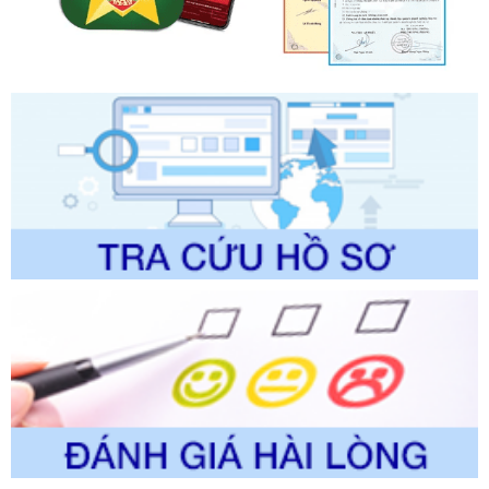
Số kí hiệu:
2304/QĐ-UBND
Tên: Quyết định công bố Danh mục thủ tục hành chính
được sửa đổi, bổ sung và phê duyệt Quy trình nội bộ, quy
trình điện tử giải quyết thủ tục hành chính trong lĩnh vực Du
lịch thuộc phạm vi chức năng quản lý của Sở Văn hóa, Thể
thao và Du lịch
Ngày ban hành: 01/06/2026
Số kí hiệu:
2310/QĐ-UBND
Tên: Về việc công bố Danh mục thủ tục hành chính sửa
đổi, bổ sung và phê duyệt Quy trình nội bộ, quy trình điện tử
trong giải quyết thủtục hành chính lĩnh vực biến đổi khí hậu
thuộc phạm vi giải quyết của Sở Nông nghiệp và Môi
trường
Ngày ban hành: 01/06/2026
Số kí hiệu:
2300/QĐ-UBND
Tên: V/v công bố danh mục thủ tục hành chính được sửa
đổi, bổ sung và phê duyệt quy trình nội bộ, quy trình điện tử
giải quyết thủ tục hành chính trong lĩnh vực Luật sư thuộc
phạm vi chức năng quản lý của Sở Tư pháp
Ngày ban hành: 01/06/2026