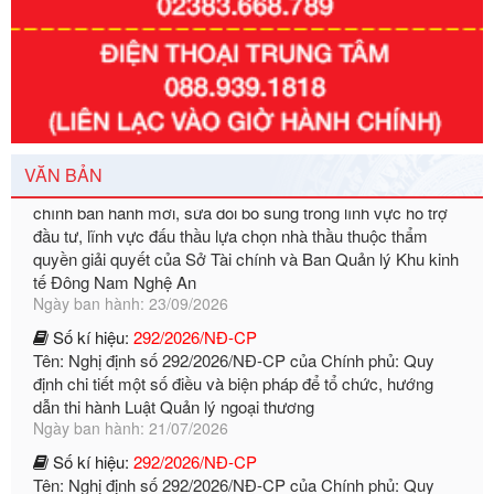
Tên: Nghị định số 351/2025/NĐ-CP của Chính phủ: Quy
định chuẩn nghèo đa chiều quốc gia giai đoạn 2026 - 2030
Ngày ban hành: 29/12/2026
Số kí hiệu:
3014/QĐ-UBND
Tên: Quyết định về việc công bố danh mục thủ tục hành
chính ban hành mới, sửa đổi bổ sung trong lĩnh vực hỗ trợ
đầu tư, lĩnh vực đấu thầu lựa chọn nhà thầu thuộc thẩm
VĂN BẢN
quyền giải quyết của Sở Tài chính và Ban Quản lý Khu kinh
tế Đông Nam Nghệ An
Ngày ban hành: 23/09/2026
Số kí hiệu:
292/2026/NĐ-CP
Tên: Nghị định số 292/2026/NĐ-CP của Chính phủ: Quy
định chi tiết một số điều và biện pháp để tổ chức, hướng
dẫn thi hành Luật Quản lý ngoại thương
Ngày ban hành: 21/07/2026
Số kí hiệu:
292/2026/NĐ-CP
Tên: Nghị định số 292/2026/NĐ-CP của Chính phủ: Quy
định chi tiết một số điều và biện pháp để tổ chức, hướng
dẫn thi hành Luật Quản lý ngoại thương
Ngày ban hành: 21/07/2026