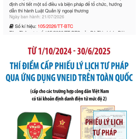
Số kí hiệu:
105/2026/TT-BTC
Tên: Thông tư số 105/2026/TT-BTC của Bộ Tài chính: Bãi
bỏ Thông tư số 87/2019/TT- BТC ngày 19 tháng 12 năm
2019 của Bộ trưởng Bộ Tài chính hướng dẫn thực hiện xử
phạt vi phạm hành chính trong lĩnh vực kho bạc nhà nước
Ngày ban hành: 21/07/2026
Số kí hiệu:
291/2026/NĐ-CP
Tên: Nghị định số 291/2026/NĐ-CP của Chính phủ: Sửa
đổi, bổ sung một số điều của Nghị định số 125/2020/NĐ-СР
ngày 19 tháng 10 năm 2020 của Chính phủ quy định xử
phạt vi phạm hành chính về thuế, hóa đơn được sửa đổi, bổ
sung bởi Nghị định số 102/2021/NĐ-CP
Ngày ban hành: 20/07/2026
Số kí hiệu:
2303/QĐ-UBND
Tên: Quyết định công bố Danh mục thủ tục hành chính mới
ban hành, được sửa đổi, bổ sung, bị bãi bỏ và phê duyệt
Quy trình nội bộ, quy trình điện tử giải quyết thủ tục hành
chính trong một số lĩnh vực thuộc phạm vi chức năng quản
lý của Sở Văn hóa, Thể tha
Ngày ban hành: 01/06/2026