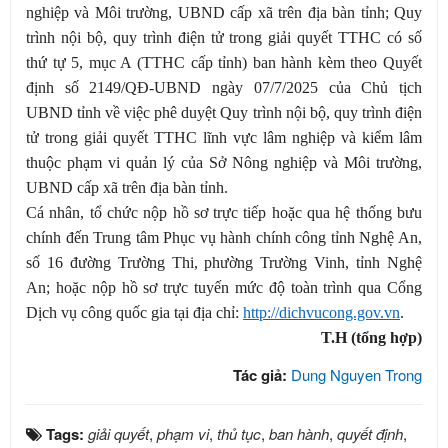
nghiệp và Môi trường, UBND cấp xã trên địa bàn tỉnh; Quy
trình nội bộ, quy trình điện tử trong giải quyết TTHC có số
thứ tự 5, mục A (TTHC cấp tỉnh) ban hành kèm theo Quyết
định số 2149/QĐ-UBND ngày 07/7/2025 của Chủ tịch
UBND tỉnh về việc phê duyệt Quy trình nội bộ, quy trình điện
tử trong giải quyết TTHC lĩnh vực lâm nghiệp và kiểm lâm
thuộc phạm vi quản lý của Sở Nông nghiệp và Môi trường,
UBND cấp xã trên địa bàn tỉnh.
Cá nhân, tổ chức nộp hồ sơ trực tiếp hoặc qua hệ thống bưu
chính đến Trung tâm Phục vụ hành chính công tỉnh Nghệ An,
số 16 đường Trường Thi, phường Trường Vinh, tỉnh Nghệ
An; hoặc nộp hồ sơ trực tuyến mức độ toàn trình qua Cổng
Dịch vụ công quốc gia tại địa chỉ:
http://dichvucong.gov.vn
.
T.H (tổng hợp)
Tác giả:
Dung Nguyen Trong
Tags:
giải quyết
,
phạm vi
,
thủ tục
,
ban hành
,
quyết định
,