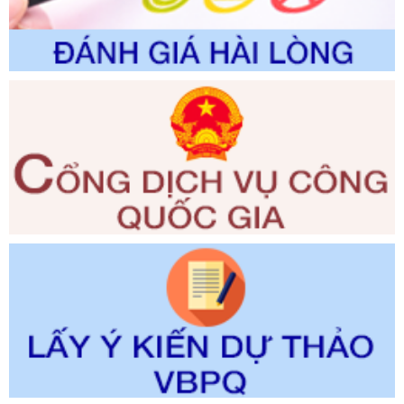
trường
Ngày ban hành: 01/06/2026
Số kí hiệu:
2300/QĐ-UBND
Tên: V/v công bố danh mục thủ tục hành chính được sửa
đổi, bổ sung và phê duyệt quy trình nội bộ, quy trình điện tử
giải quyết thủ tục hành chính trong lĩnh vực Luật sư thuộc
phạm vi chức năng quản lý của Sở Tư pháp
Ngày ban hành: 01/06/2026
Số kí hiệu:
351/2025/NĐ-CP
Tên: Nghị định số 351/2025/NĐ-CP của Chính phủ: Quy
định chuẩn nghèo đa chiều quốc gia giai đoạn 2026 - 2030
Ngày ban hành: 29/12/2026
Số kí hiệu:
3014/QĐ-UBND
Tên: Quyết định về việc công bố danh mục thủ tục hành
chính ban hành mới, sửa đổi bổ sung trong lĩnh vực hỗ trợ
đầu tư, lĩnh vực đấu thầu lựa chọn nhà thầu thuộc thẩm
quyền giải quyết của Sở Tài chính và Ban Quản lý Khu kinh
tế Đông Nam Nghệ An
Ngày ban hành: 23/09/2026
Số kí hiệu:
292/2026/NĐ-CP