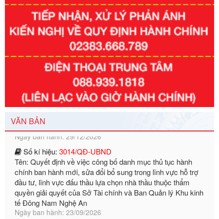
Số kí hiệu:
351/2025/NĐ-CP
Tên: Nghị định số 351/2025/NĐ-CP của Chính phủ: Quy
định chuẩn nghèo đa chiều quốc gia giai đoạn 2026 - 2030
Ngày ban hành: 29/12/2026
VĂN BẢN
Số kí hiệu:
3014/QĐ-UBND
Tên: Quyết định về việc công bố danh mục thủ tục hành
chính ban hành mới, sửa đổi bổ sung trong lĩnh vực hỗ trợ
đầu tư, lĩnh vực đấu thầu lựa chọn nhà thầu thuộc thẩm
quyền giải quyết của Sở Tài chính và Ban Quản lý Khu kinh
tế Đông Nam Nghệ An
Ngày ban hành: 23/09/2026
Số kí hiệu:
292/2026/NĐ-CP
Tên: Nghị định số 292/2026/NĐ-CP của Chính phủ: Quy