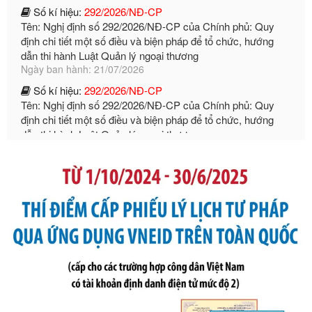
định chi tiết một số điều và biện pháp để tổ chức, hướng
dẫn thi hành Luật Quản lý ngoại thương
Ngày ban hành: 21/07/2026
Số kí hiệu:
292/2026/NĐ-CP
Tên: Nghị định số 292/2026/NĐ-CP của Chính phủ: Quy
định chi tiết một số điều và biện pháp để tổ chức, hướng
dẫn thi hành Luật Quản lý ngoại thương
Ngày ban hành: 21/07/2026
Số kí hiệu:
105/2026/TT-BTC
Tên: Thông tư số 105/2026/TT-BTC của Bộ Tài chính: Bãi
bỏ Thông tư số 87/2019/TT- BТC ngày 19 tháng 12 năm
2019 của Bộ trưởng Bộ Tài chính hướng dẫn thực hiện xử
phạt vi phạm hành chính trong lĩnh vực kho bạc nhà nước
Ngày ban hành: 21/07/2026
Số kí hiệu:
291/2026/NĐ-CP
Tên: Nghị định số 291/2026/NĐ-CP của Chính phủ: Sửa
đổi, bổ sung một số điều của Nghị định số 125/2020/NĐ-СР
ngày 19 tháng 10 năm 2020 của Chính phủ quy định xử
phạt vi phạm hành chính về thuế, hóa đơn được sửa đổi, bổ
sung bởi Nghị định số 102/2021/NĐ-CP