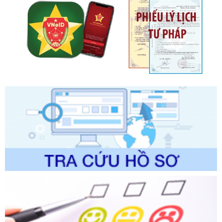
Ngày ban hành: 20/07/2026
Số kí hiệu:
2303/QĐ-UBND
Tên: Quyết định công bố Danh mục thủ tục hành chính mới
ban hành, được sửa đổi, bổ sung, bị bãi bỏ và phê duyệt
Quy trình nội bộ, quy trình điện tử giải quyết thủ tục hành
chính trong một số lĩnh vực thuộc phạm vi chức năng quản
lý của Sở Văn hóa, Thể tha
Ngày ban hành: 01/06/2026
Số kí hiệu:
2304/QĐ-UBND
Tên: Quyết định công bố Danh mục thủ tục hành chính
được sửa đổi, bổ sung và phê duyệt Quy trình nội bộ, quy
trình điện tử giải quyết thủ tục hành chính trong lĩnh vực Du
lịch thuộc phạm vi chức năng quản lý của Sở Văn hóa, Thể
thao và Du lịch
Ngày ban hành: 01/06/2026
Số kí hiệu:
2310/QĐ-UBND
Tên: Về việc công bố Danh mục thủ tục hành chính sửa
đổi, bổ sung và phê duyệt Quy trình nội bộ, quy trình điện tử
trong giải quyết thủtục hành chính lĩnh vực biến đổi khí hậu
thuộc phạm vi giải quyết của Sở Nông nghiệp và Môi