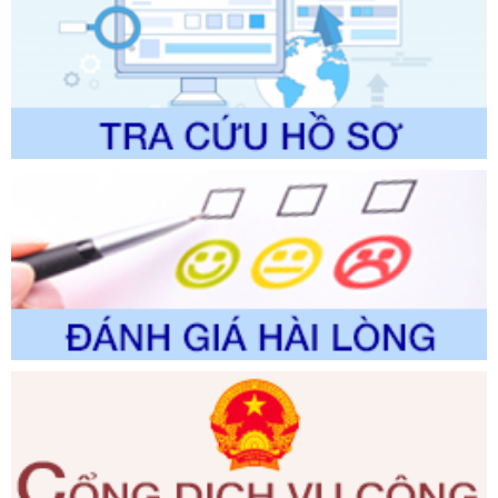
Số kí hiệu:
2304/QĐ-UBND
Tên: Quyết định công bố Danh mục thủ tục hành chính
được sửa đổi, bổ sung và phê duyệt Quy trình nội bộ, quy
trình điện tử giải quyết thủ tục hành chính trong lĩnh vực Du
lịch thuộc phạm vi chức năng quản lý của Sở Văn hóa, Thể
thao và Du lịch
Ngày ban hành: 01/06/2026
Số kí hiệu:
2310/QĐ-UBND
Tên: Về việc công bố Danh mục thủ tục hành chính sửa
đổi, bổ sung và phê duyệt Quy trình nội bộ, quy trình điện tử
trong giải quyết thủtục hành chính lĩnh vực biến đổi khí hậu
thuộc phạm vi giải quyết của Sở Nông nghiệp và Môi
trường
Ngày ban hành: 01/06/2026
Số kí hiệu:
2300/QĐ-UBND
Tên: V/v công bố danh mục thủ tục hành chính được sửa
đổi, bổ sung và phê duyệt quy trình nội bộ, quy trình điện tử
giải quyết thủ tục hành chính trong lĩnh vực Luật sư thuộc
phạm vi chức năng quản lý của Sở Tư pháp
Ngày ban hành: 01/06/2026