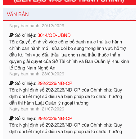
Tên: Nghị định số 351/2025/NĐ-CP của Chính phủ: Quy
định chuẩn nghèo đa chiều quốc gia giai đoạn 2026 - 2030
Ngày ban hành: 29/12/2026
VĂN BẢN
Số kí hiệu:
3014/QĐ-UBND
Tên: Quyết định về việc công bố danh mục thủ tục hành
chính ban hành mới, sửa đổi bổ sung trong lĩnh vực hỗ trợ
đầu tư, lĩnh vực đấu thầu lựa chọn nhà thầu thuộc thẩm
quyền giải quyết của Sở Tài chính và Ban Quản lý Khu kinh
tế Đông Nam Nghệ An
Ngày ban hành: 23/09/2026
Số kí hiệu:
292/2026/NĐ-CP
Tên: Nghị định số 292/2026/NĐ-CP của Chính phủ: Quy
định chi tiết một số điều và biện pháp để tổ chức, hướng
dẫn thi hành Luật Quản lý ngoại thương
Ngày ban hành: 21/07/2026
Số kí hiệu:
292/2026/NĐ-CP
Tên: Nghị định số 292/2026/NĐ-CP của Chính phủ: Quy
định chi tiết một số điều và biện pháp để tổ chức, hướng
dẫn thi hành Luật Quản lý ngoại thương
Ngày ban hành: 21/07/2026