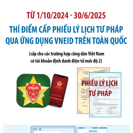
Số kí hiệu:
105/2026/TT-BTC
Tên: Thông tư số 105/2026/TT-BTC của Bộ Tài chính: Bãi
bỏ Thông tư số 87/2019/TT- BТC ngày 19 tháng 12 năm
2019 của Bộ trưởng Bộ Tài chính hướng dẫn thực hiện xử
phạt vi phạm hành chính trong lĩnh vực kho bạc nhà nước
Ngày ban hành: 21/07/2026
Số kí hiệu:
291/2026/NĐ-CP
Tên: Nghị định số 291/2026/NĐ-CP của Chính phủ: Sửa
đổi, bổ sung một số điều của Nghị định số 125/2020/NĐ-СР
ngày 19 tháng 10 năm 2020 của Chính phủ quy định xử
phạt vi phạm hành chính về thuế, hóa đơn được sửa đổi, bổ
sung bởi Nghị định số 102/2021/NĐ-CP
Ngày ban hành: 20/07/2026
Số kí hiệu:
2303/QĐ-UBND
Tên: Quyết định công bố Danh mục thủ tục hành chính mới
ban hành, được sửa đổi, bổ sung, bị bãi bỏ và phê duyệt
Quy trình nội bộ, quy trình điện tử giải quyết thủ tục hành
chính trong một số lĩnh vực thuộc phạm vi chức năng quản
lý của Sở Văn hóa, Thể tha
Ngày ban hành: 01/06/2026