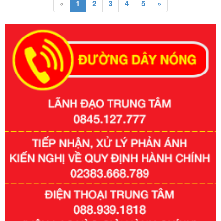
«
1
2
3
4
5
»
Số kí hiệu:
351/2025/NĐ-CP
Tên: Nghị định số 351/2025/NĐ-CP của Chính phủ: Quy
định chuẩn nghèo đa chiều quốc gia giai đoạn 2026 - 2030
Ngày ban hành: 29/12/2026
Số kí hiệu:
3014/QĐ-UBND