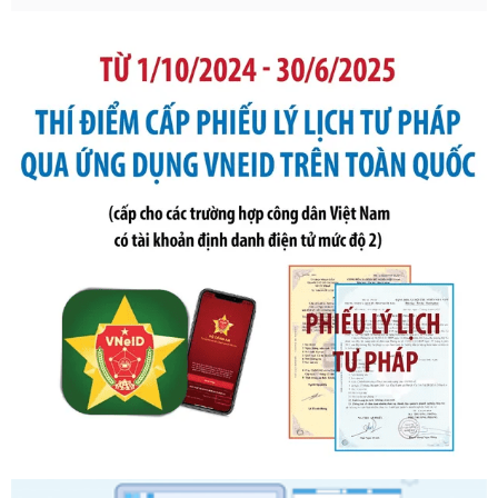
phạt vi phạm hành chính trong lĩnh vực kho bạc nhà nước
Ngày ban hành: 21/07/2026
Số kí hiệu:
291/2026/NĐ-CP
Tên: Nghị định số 291/2026/NĐ-CP của Chính phủ: Sửa
đổi, bổ sung một số điều của Nghị định số 125/2020/NĐ-СР
ngày 19 tháng 10 năm 2020 của Chính phủ quy định xử
phạt vi phạm hành chính về thuế, hóa đơn được sửa đổi, bổ
sung bởi Nghị định số 102/2021/NĐ-CP
Ngày ban hành: 20/07/2026
Số kí hiệu:
2303/QĐ-UBND
Tên: Quyết định công bố Danh mục thủ tục hành chính mới
ban hành, được sửa đổi, bổ sung, bị bãi bỏ và phê duyệt
Quy trình nội bộ, quy trình điện tử giải quyết thủ tục hành
chính trong một số lĩnh vực thuộc phạm vi chức năng quản
lý của Sở Văn hóa, Thể tha
Ngày ban hành: 01/06/2026
Số kí hiệu:
2304/QĐ-UBND
Tên: Quyết định công bố Danh mục thủ tục hành chính
được sửa đổi, bổ sung và phê duyệt Quy trình nội bộ, quy
trình điện tử giải quyết thủ tục hành chính trong lĩnh vực Du