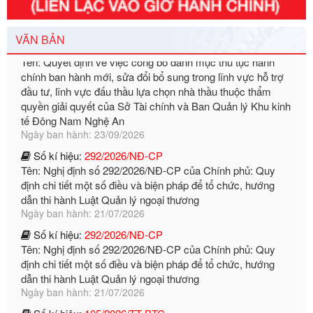
Tên: Quyết định về việc công bố danh mục thủ tục hành
chính ban hành mới, sửa đổi bổ sung trong lĩnh vực hỗ trợ
VĂN BẢN
đầu tư, lĩnh vực đấu thầu lựa chọn nhà thầu thuộc thẩm
quyền giải quyết của Sở Tài chính và Ban Quản lý Khu kinh
tế Đông Nam Nghệ An
Ngày ban hành: 23/09/2026
Số kí hiệu:
292/2026/NĐ-CP
Tên: Nghị định số 292/2026/NĐ-CP của Chính phủ: Quy
định chi tiết một số điều và biện pháp để tổ chức, hướng
dẫn thi hành Luật Quản lý ngoại thương
Ngày ban hành: 21/07/2026
Số kí hiệu:
292/2026/NĐ-CP
Tên: Nghị định số 292/2026/NĐ-CP của Chính phủ: Quy
định chi tiết một số điều và biện pháp để tổ chức, hướng
dẫn thi hành Luật Quản lý ngoại thương
Ngày ban hành: 21/07/2026
Số kí hiệu:
105/2026/TT-BTC
Tên: Thông tư số 105/2026/TT-BTC của Bộ Tài chính: Bãi
bỏ Thông tư số 87/2019/TT- BТC ngày 19 tháng 12 năm
2019 của Bộ trưởng Bộ Tài chính hướng dẫn thực hiện xử