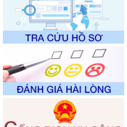
lịch thuộc phạm vi chức năng quản lý của Sở Văn hóa, Thể
thao và Du lịch
Ngày ban hành: 01/06/2026
Số kí hiệu:
2310/QĐ-UBND
Tên: Về việc công bố Danh mục thủ tục hành chính sửa
đổi, bổ sung và phê duyệt Quy trình nội bộ, quy trình điện tử
trong giải quyết thủtục hành chính lĩnh vực biến đổi khí hậu
thuộc phạm vi giải quyết của Sở Nông nghiệp và Môi
trường
Ngày ban hành: 01/06/2026
Số kí hiệu:
2300/QĐ-UBND
Tên: V/v công bố danh mục thủ tục hành chính được sửa
đổi, bổ sung và phê duyệt quy trình nội bộ, quy trình điện tử
giải quyết thủ tục hành chính trong lĩnh vực Luật sư thuộc
phạm vi chức năng quản lý của Sở Tư pháp
Ngày ban hành: 01/06/2026
Số kí hiệu:
351/2025/NĐ-CP
Tên: Nghị định số 351/2025/NĐ-CP của Chính phủ: Quy
định chuẩn nghèo đa chiều quốc gia giai đoạn 2026 - 2030
Ngày ban hành: 29/12/2026