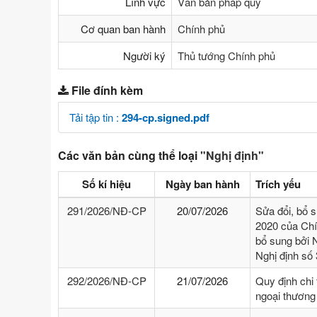
Lĩnh vực
Văn bản pháp quy
Cơ quan ban hành
Chính phủ
Người ký
Thủ tướng Chính phủ
File đính kèm
Tải tập tin :
294-cp.signed.pdf
Các văn bản cùng thể loại
"Nghị định"
Số kí hiệu
Ngày ban hành
Trích yếu
291/2026/NĐ-CP
20/07/2026
Sửa đổi, bổ 
2020 của Chí
bổ sung bởi 
Nghị định số
292/2026/NĐ-CP
21/07/2026
Quy định chi 
ngoại thương