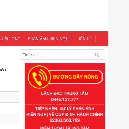
 HÀI LÒNG
PHẢN ÁNH KIẾN NGHỊ
LIÊN HỆ
hưa
Số kí hiệu:
351/2025/NĐ-CP