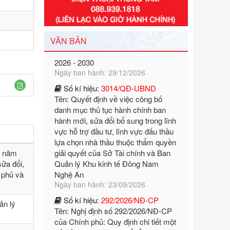
Tên: Nghị định số 351/2025/NĐ-CP
của Chính phủ: Quy định chuẩn
nghèo đa chiều quốc gia giai đoạn
2026 - 2030
VĂN BẢN
Ngày ban hành: 29/12/2026
Số kí hiệu:
3014/QĐ-UBND
Tên: Quyết định về việc công bố
danh mục thủ tục hành chính ban
hành mới, sửa đổi bổ sung trong lĩnh
vực hỗ trợ đầu tư, lĩnh vực đấu thầu
lựa chọn nhà thầu thuộc thẩm quyền
giải quyết của Sở Tài chính và Ban
Quản lý Khu kinh tế Đông Nam
Nghệ An
0 năm
Ngày ban hành: 23/09/2026
ửa đổi,
Số kí hiệu:
292/2026/NĐ-CP
 phủ và
Tên: Nghị định số 292/2026/NĐ-CP
của Chính phủ: Quy định chi tiết một
ản lý
số điều và biện pháp để tổ chức,
hướng dẫn thi hành Luật Quản lý
ngoại thương