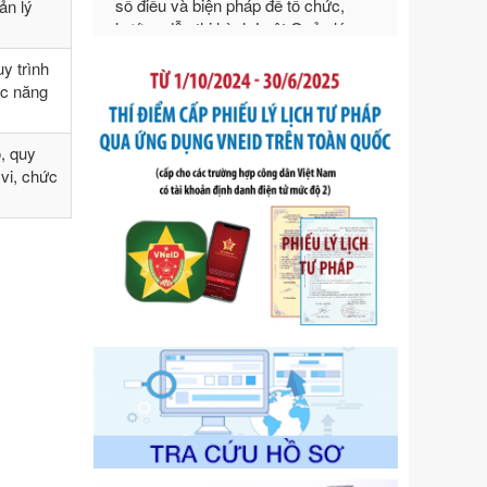
ản lý
Ngày ban hành: 21/07/2026
Số kí hiệu:
292/2026/NĐ-CP
Tên: Nghị định số 292/2026/NĐ-CP
y trình
của Chính phủ: Quy định chi tiết một
ức năng
số điều và biện pháp để tổ chức,
hướng dẫn thi hành Luật Quản lý
, quy
ngoại thương
 vi, chức
Ngày ban hành: 21/07/2026
Số kí hiệu:
105/2026/TT-BTC
Tên: Thông tư số 105/2026/TT-BTC
của Bộ Tài chính: Bãi bỏ Thông tư số
87/2019/TT- BТC ngày 19 tháng 12
năm 2019 của Bộ trưởng Bộ Tài
chính hướng dẫn thực hiện xử phạt
vi phạm hành chính trong lĩnh vực
kho bạc nhà nước
Ngày ban hành: 21/07/2026
Số kí hiệu:
291/2026/NĐ-CP
Tên: Nghị định số 291/2026/NĐ-CP
của Chính phủ: Sửa đổi, bổ sung