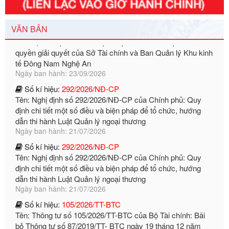
đầu tư, lĩnh vực đấu thầu lựa chọn nhà thầu thuộc thẩm
quyền giải quyết của Sở Tài chính và Ban Quản lý Khu kinh
VĂN BẢN
tế Đông Nam Nghệ An
Ngày ban hành: 23/09/2026
Số kí hiệu:
292/2026/NĐ-CP
Tên: Nghị định số 292/2026/NĐ-CP của Chính phủ: Quy
định chi tiết một số điều và biện pháp để tổ chức, hướng
dẫn thi hành Luật Quản lý ngoại thương
Ngày ban hành: 21/07/2026
Số kí hiệu:
292/2026/NĐ-CP
Tên: Nghị định số 292/2026/NĐ-CP của Chính phủ: Quy
định chi tiết một số điều và biện pháp để tổ chức, hướng
dẫn thi hành Luật Quản lý ngoại thương
Ngày ban hành: 21/07/2026
Số kí hiệu:
105/2026/TT-BTC
Tên: Thông tư số 105/2026/TT-BTC của Bộ Tài chính: Bãi
bỏ Thông tư số 87/2019/TT- BТC ngày 19 tháng 12 năm
2019 của Bộ trưởng Bộ Tài chính hướng dẫn thực hiện xử
phạt vi phạm hành chính trong lĩnh vực kho bạc nhà nước
Ngày ban hành: 21/07/2026