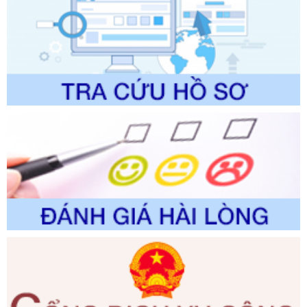
Ngày ban hành: 01/06/2026
Số kí hiệu:
2310/QĐ-UBND
Tên: Về việc công bố Danh mục thủ tục hành chính sửa
đổi, bổ sung và phê duyệt Quy trình nội bộ, quy trình điện tử
trong giải quyết thủtục hành chính lĩnh vực biến đổi khí hậu
thuộc phạm vi giải quyết của Sở Nông nghiệp và Môi
trường
Ngày ban hành: 01/06/2026
Số kí hiệu:
2300/QĐ-UBND
Tên: V/v công bố danh mục thủ tục hành chính được sửa
đổi, bổ sung và phê duyệt quy trình nội bộ, quy trình điện tử
giải quyết thủ tục hành chính trong lĩnh vực Luật sư thuộc
phạm vi chức năng quản lý của Sở Tư pháp
Ngày ban hành: 01/06/2026
Số kí hiệu:
351/2025/NĐ-CP
Tên: Nghị định số 351/2025/NĐ-CP của Chính phủ: Quy
định chuẩn nghèo đa chiều quốc gia giai đoạn 2026 - 2030
Ngày ban hành: 29/12/2026
Số kí hiệu:
3014/QĐ-UBND