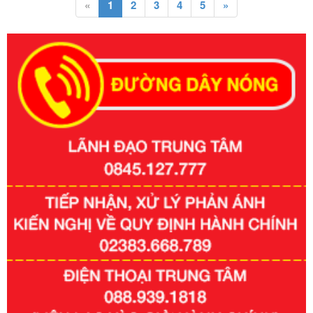
«
1
2
3
4
5
»
Số kí hiệu:
351/2025/NĐ-CP
Tên: Nghị định số 351/2025/NĐ-CP của Chính phủ: Quy
định chuẩn nghèo đa chiều quốc gia giai đoạn 2026 - 2030
Ngày ban hành: 29/12/2026
Số kí hiệu:
3014/QĐ-UBND
Tên: Quyết định về việc công bố danh mục thủ tục hành
chính ban hành mới, sửa đổi bổ sung trong lĩnh vực hỗ trợ