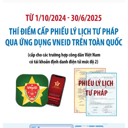
Số kí hiệu:
291/2026/NĐ-CP
Tên: Nghị định số 291/2026/NĐ-CP của Chính phủ: Sửa
đổi, bổ sung một số điều của Nghị định số 125/2020/NĐ-СР
ngày 19 tháng 10 năm 2020 của Chính phủ quy định xử
phạt vi phạm hành chính về thuế, hóa đơn được sửa đổi, bổ
sung bởi Nghị định số 102/2021/NĐ-CP
Ngày ban hành: 20/07/2026
Số kí hiệu:
2303/QĐ-UBND
Tên: Quyết định công bố Danh mục thủ tục hành chính mới
ban hành, được sửa đổi, bổ sung, bị bãi bỏ và phê duyệt
Quy trình nội bộ, quy trình điện tử giải quyết thủ tục hành
chính trong một số lĩnh vực thuộc phạm vi chức năng quản
lý của Sở Văn hóa, Thể tha
Ngày ban hành: 01/06/2026
Số kí hiệu:
2304/QĐ-UBND
Tên: Quyết định công bố Danh mục thủ tục hành chính
được sửa đổi, bổ sung và phê duyệt Quy trình nội bộ, quy
trình điện tử giải quyết thủ tục hành chính trong lĩnh vực Du
lịch thuộc phạm vi chức năng quản lý của Sở Văn hóa, Thể
thao và Du lịch