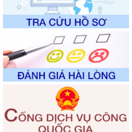
trình điện tử giải quyết thủ tục hành chính trong lĩnh vực Du
lịch thuộc phạm vi chức năng quản lý của Sở Văn hóa, Thể
thao và Du lịch
Ngày ban hành: 01/06/2026
Số kí hiệu:
2310/QĐ-UBND
Tên: Về việc công bố Danh mục thủ tục hành chính sửa
đổi, bổ sung và phê duyệt Quy trình nội bộ, quy trình điện tử
trong giải quyết thủtục hành chính lĩnh vực biến đổi khí hậu
thuộc phạm vi giải quyết của Sở Nông nghiệp và Môi
trường
Ngày ban hành: 01/06/2026
Số kí hiệu:
2300/QĐ-UBND
Tên: V/v công bố danh mục thủ tục hành chính được sửa
đổi, bổ sung và phê duyệt quy trình nội bộ, quy trình điện tử
giải quyết thủ tục hành chính trong lĩnh vực Luật sư thuộc
phạm vi chức năng quản lý của Sở Tư pháp
Ngày ban hành: 01/06/2026
Số kí hiệu:
351/2025/NĐ-CP
Tên: Nghị định số 351/2025/NĐ-CP của Chính phủ: Quy