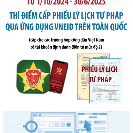
bỏ Thông tư số 87/2019/TT- BТC ngày 19 tháng 12 năm
2019 của Bộ trưởng Bộ Tài chính hướng dẫn thực hiện xử
phạt vi phạm hành chính trong lĩnh vực kho bạc nhà nước
Ngày ban hành: 21/07/2026
Số kí hiệu:
291/2026/NĐ-CP
Tên: Nghị định số 291/2026/NĐ-CP của Chính phủ: Sửa
đổi, bổ sung một số điều của Nghị định số 125/2020/NĐ-СР
ngày 19 tháng 10 năm 2020 của Chính phủ quy định xử
phạt vi phạm hành chính về thuế, hóa đơn được sửa đổi, bổ
sung bởi Nghị định số 102/2021/NĐ-CP
Ngày ban hành: 20/07/2026
Số kí hiệu:
2303/QĐ-UBND
Tên: Quyết định công bố Danh mục thủ tục hành chính mới
ban hành, được sửa đổi, bổ sung, bị bãi bỏ và phê duyệt
Quy trình nội bộ, quy trình điện tử giải quyết thủ tục hành
chính trong một số lĩnh vực thuộc phạm vi chức năng quản
lý của Sở Văn hóa, Thể tha
Ngày ban hành: 01/06/2026
Số kí hiệu:
2304/QĐ-UBND
Tên: Quyết định công bố Danh mục thủ tục hành chính
được sửa đổi, bổ sung và phê duyệt Quy trình nội bộ, quy