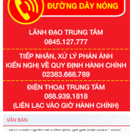
Số kí hiệu:
351/2025/NĐ-CP
Tên: Nghị định số 351/2025/NĐ-CP của Chính phủ: Quy
định chuẩn nghèo đa chiều quốc gia giai đoạn 2026 - 2030
VĂN BẢN
Ngày ban hành: 29/12/2026
Số kí hiệu:
3014/QĐ-UBND