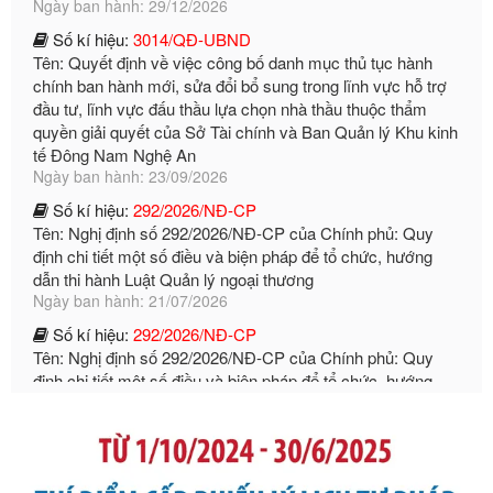
Tên: Quyết định về việc công bố danh mục thủ tục hành
chính ban hành mới, sửa đổi bổ sung trong lĩnh vực hỗ trợ
đầu tư, lĩnh vực đấu thầu lựa chọn nhà thầu thuộc thẩm
quyền giải quyết của Sở Tài chính và Ban Quản lý Khu kinh
tế Đông Nam Nghệ An
Ngày ban hành: 23/09/2026
Số kí hiệu:
292/2026/NĐ-CP
Tên: Nghị định số 292/2026/NĐ-CP của Chính phủ: Quy
định chi tiết một số điều và biện pháp để tổ chức, hướng
dẫn thi hành Luật Quản lý ngoại thương
Ngày ban hành: 21/07/2026
Số kí hiệu:
292/2026/NĐ-CP
Tên: Nghị định số 292/2026/NĐ-CP của Chính phủ: Quy
định chi tiết một số điều và biện pháp để tổ chức, hướng
dẫn thi hành Luật Quản lý ngoại thương
Ngày ban hành: 21/07/2026
Số kí hiệu:
105/2026/TT-BTC
Tên: Thông tư số 105/2026/TT-BTC của Bộ Tài chính: Bãi
bỏ Thông tư số 87/2019/TT- BТC ngày 19 tháng 12 năm
2019 của Bộ trưởng Bộ Tài chính hướng dẫn thực hiện xử