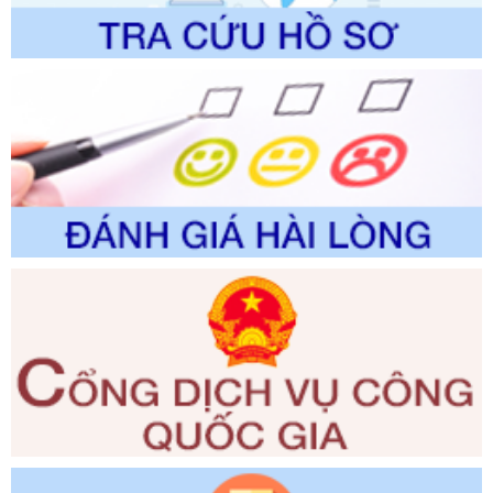
lịch thuộc phạm vi chức năng quản lý của Sở Văn hóa, Thể
thao và Du lịch
Ngày ban hành: 01/06/2026
Số kí hiệu:
2310/QĐ-UBND
Tên: Về việc công bố Danh mục thủ tục hành chính sửa
đổi, bổ sung và phê duyệt Quy trình nội bộ, quy trình điện tử
trong giải quyết thủtục hành chính lĩnh vực biến đổi khí hậu
thuộc phạm vi giải quyết của Sở Nông nghiệp và Môi
trường
Ngày ban hành: 01/06/2026
Số kí hiệu:
2300/QĐ-UBND
Tên: V/v công bố danh mục thủ tục hành chính được sửa
đổi, bổ sung và phê duyệt quy trình nội bộ, quy trình điện tử
giải quyết thủ tục hành chính trong lĩnh vực Luật sư thuộc
phạm vi chức năng quản lý của Sở Tư pháp
Ngày ban hành: 01/06/2026
Số kí hiệu:
351/2025/NĐ-CP
Tên: Nghị định số 351/2025/NĐ-CP của Chính phủ: Quy
định chuẩn nghèo đa chiều quốc gia giai đoạn 2026 - 2030
Ngày ban hành: 29/12/2026