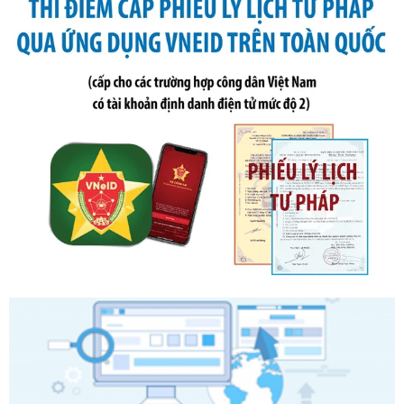
phạt vi phạm hành chính trong lĩnh vực kho bạc nhà nước
Ngày ban hành: 21/07/2026
Số kí hiệu:
291/2026/NĐ-CP
Tên: Nghị định số 291/2026/NĐ-CP của Chính phủ: Sửa
đổi, bổ sung một số điều của Nghị định số 125/2020/NĐ-СР
ngày 19 tháng 10 năm 2020 của Chính phủ quy định xử
phạt vi phạm hành chính về thuế, hóa đơn được sửa đổi, bổ
sung bởi Nghị định số 102/2021/NĐ-CP
Ngày ban hành: 20/07/2026
Số kí hiệu:
2303/QĐ-UBND
Tên: Quyết định công bố Danh mục thủ tục hành chính mới
ban hành, được sửa đổi, bổ sung, bị bãi bỏ và phê duyệt
Quy trình nội bộ, quy trình điện tử giải quyết thủ tục hành
chính trong một số lĩnh vực thuộc phạm vi chức năng quản
lý của Sở Văn hóa, Thể tha
Ngày ban hành: 01/06/2026
Số kí hiệu:
2304/QĐ-UBND
Tên: Quyết định công bố Danh mục thủ tục hành chính
được sửa đổi, bổ sung và phê duyệt Quy trình nội bộ, quy
trình điện tử giải quyết thủ tục hành chính trong lĩnh vực Du