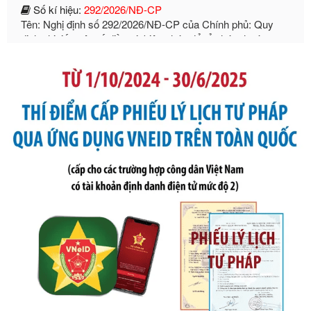
định chi tiết một số điều và biện pháp để tổ chức, hướng
dẫn thi hành Luật Quản lý ngoại thương
Ngày ban hành: 21/07/2026
Số kí hiệu:
105/2026/TT-BTC
Tên: Thông tư số 105/2026/TT-BTC của Bộ Tài chính: Bãi
bỏ Thông tư số 87/2019/TT- BТC ngày 19 tháng 12 năm
2019 của Bộ trưởng Bộ Tài chính hướng dẫn thực hiện xử
phạt vi phạm hành chính trong lĩnh vực kho bạc nhà nước
Ngày ban hành: 21/07/2026
Số kí hiệu:
291/2026/NĐ-CP
Tên: Nghị định số 291/2026/NĐ-CP của Chính phủ: Sửa
đổi, bổ sung một số điều của Nghị định số 125/2020/NĐ-СР
ngày 19 tháng 10 năm 2020 của Chính phủ quy định xử
phạt vi phạm hành chính về thuế, hóa đơn được sửa đổi, bổ
sung bởi Nghị định số 102/2021/NĐ-CP
Ngày ban hành: 20/07/2026
Số kí hiệu:
2303/QĐ-UBND
Tên: Quyết định công bố Danh mục thủ tục hành chính mới
ban hành, được sửa đổi, bổ sung, bị bãi bỏ và phê duyệt
Quy trình nội bộ, quy trình điện tử giải quyết thủ tục hành