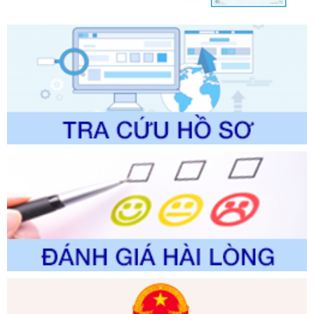
chính trong một số lĩnh vực thuộc phạm vi chức năng quản
lý của Sở Văn hóa, Thể tha
Ngày ban hành: 01/06/2026
Số kí hiệu:
2304/QĐ-UBND
Tên: Quyết định công bố Danh mục thủ tục hành chính
được sửa đổi, bổ sung và phê duyệt Quy trình nội bộ, quy
trình điện tử giải quyết thủ tục hành chính trong lĩnh vực Du
lịch thuộc phạm vi chức năng quản lý của Sở Văn hóa, Thể
thao và Du lịch
Ngày ban hành: 01/06/2026
Số kí hiệu:
2310/QĐ-UBND
Tên: Về việc công bố Danh mục thủ tục hành chính sửa
đổi, bổ sung và phê duyệt Quy trình nội bộ, quy trình điện tử
trong giải quyết thủtục hành chính lĩnh vực biến đổi khí hậu
thuộc phạm vi giải quyết của Sở Nông nghiệp và Môi
trường
Ngày ban hành: 01/06/2026
Số kí hiệu:
2300/QĐ-UBND
Tên: V/v công bố danh mục thủ tục hành chính được sửa
đổi, bổ sung và phê duyệt quy trình nội bộ, quy trình điện tử