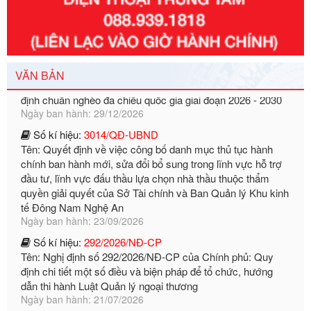
Số kí hiệu:
351/2025/NĐ-CP
Tên: Nghị định số 351/2025/NĐ-CP của Chính phủ: Quy
định chuẩn nghèo đa chiều quốc gia giai đoạn 2026 - 2030
VĂN BẢN
Ngày ban hành: 29/12/2026
Số kí hiệu:
3014/QĐ-UBND
Tên: Quyết định về việc công bố danh mục thủ tục hành
chính ban hành mới, sửa đổi bổ sung trong lĩnh vực hỗ trợ
đầu tư, lĩnh vực đấu thầu lựa chọn nhà thầu thuộc thẩm
quyền giải quyết của Sở Tài chính và Ban Quản lý Khu kinh
tế Đông Nam Nghệ An
Ngày ban hành: 23/09/2026
Số kí hiệu:
292/2026/NĐ-CP
Tên: Nghị định số 292/2026/NĐ-CP của Chính phủ: Quy
định chi tiết một số điều và biện pháp để tổ chức, hướng
dẫn thi hành Luật Quản lý ngoại thương
Ngày ban hành: 21/07/2026
Số kí hiệu:
292/2026/NĐ-CP
Tên: Nghị định số 292/2026/NĐ-CP của Chính phủ: Quy