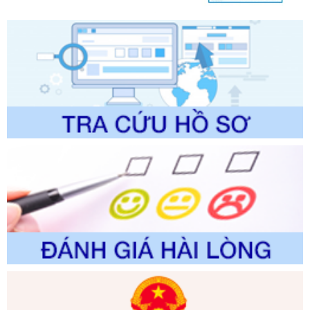
lý của Sở Văn hóa, Thể tha
Ngày ban hành: 01/06/2026
Số kí hiệu:
2304/QĐ-UBND
Tên: Quyết định công bố Danh mục thủ tục hành chính
được sửa đổi, bổ sung và phê duyệt Quy trình nội bộ, quy
trình điện tử giải quyết thủ tục hành chính trong lĩnh vực Du
lịch thuộc phạm vi chức năng quản lý của Sở Văn hóa, Thể
thao và Du lịch
Ngày ban hành: 01/06/2026
Số kí hiệu:
2310/QĐ-UBND
Tên: Về việc công bố Danh mục thủ tục hành chính sửa
đổi, bổ sung và phê duyệt Quy trình nội bộ, quy trình điện tử
trong giải quyết thủtục hành chính lĩnh vực biến đổi khí hậu
thuộc phạm vi giải quyết của Sở Nông nghiệp và Môi
trường
Ngày ban hành: 01/06/2026
Số kí hiệu:
2300/QĐ-UBND
Tên: V/v công bố danh mục thủ tục hành chính được sửa
đổi, bổ sung và phê duyệt quy trình nội bộ, quy trình điện tử
giải quyết thủ tục hành chính trong lĩnh vực Luật sư thuộc