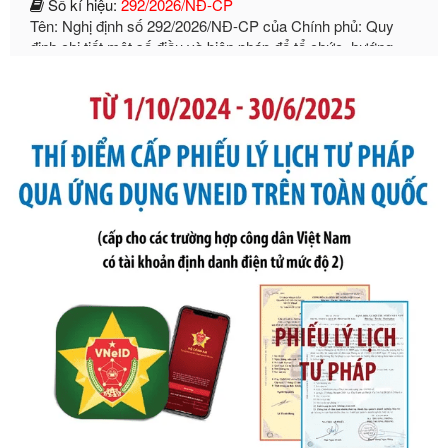
định chi tiết một số điều và biện pháp để tổ chức, hướng
dẫn thi hành Luật Quản lý ngoại thương
Ngày ban hành: 21/07/2026
Số kí hiệu:
105/2026/TT-BTC
Tên: Thông tư số 105/2026/TT-BTC của Bộ Tài chính: Bãi
bỏ Thông tư số 87/2019/TT- BТC ngày 19 tháng 12 năm
2019 của Bộ trưởng Bộ Tài chính hướng dẫn thực hiện xử
phạt vi phạm hành chính trong lĩnh vực kho bạc nhà nước
Ngày ban hành: 21/07/2026
Số kí hiệu:
291/2026/NĐ-CP
Tên: Nghị định số 291/2026/NĐ-CP của Chính phủ: Sửa
đổi, bổ sung một số điều của Nghị định số 125/2020/NĐ-СР
ngày 19 tháng 10 năm 2020 của Chính phủ quy định xử
phạt vi phạm hành chính về thuế, hóa đơn được sửa đổi, bổ
sung bởi Nghị định số 102/2021/NĐ-CP
Ngày ban hành: 20/07/2026
Số kí hiệu:
2303/QĐ-UBND
Tên: Quyết định công bố Danh mục thủ tục hành chính mới
ban hành, được sửa đổi, bổ sung, bị bãi bỏ và phê duyệt
Quy trình nội bộ, quy trình điện tử giải quyết thủ tục hành
chính trong một số lĩnh vực thuộc phạm vi chức năng quản