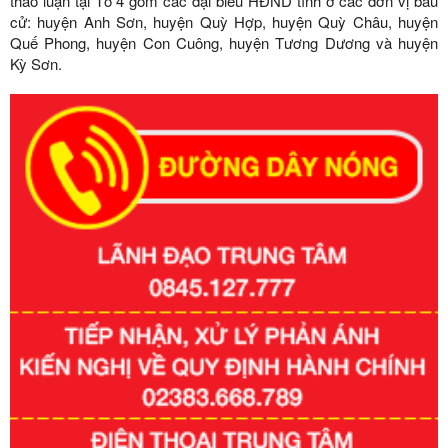
thảo luận tại Tổ 4 gồm các đại biểu HĐND tỉnh ở các đơn vị bầu
cử: huyện Anh Sơn, huyện Quỳ Hợp, huyện Quỳ Châu, huyện
Quế Phong, huyện Con Cuông, huyện Tương Dương và huyện
Kỳ Sơn.