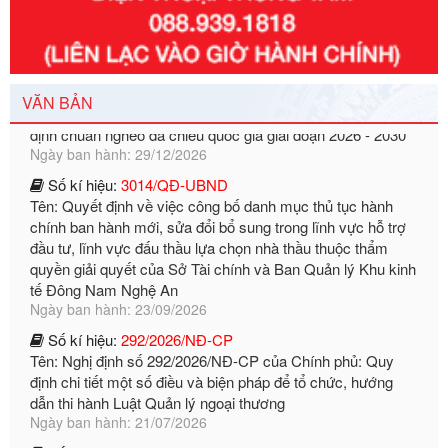
Số kí hiệu:
351/2025/NĐ-CP
Tên: Nghị định số 351/2025/NĐ-CP của Chính phủ: Quy
định chuẩn nghèo đa chiều quốc gia giai đoạn 2026 - 2030
VĂN BẢN
Ngày ban hành: 29/12/2026
Số kí hiệu:
3014/QĐ-UBND
Tên: Quyết định về việc công bố danh mục thủ tục hành
chính ban hành mới, sửa đổi bổ sung trong lĩnh vực hỗ trợ
đầu tư, lĩnh vực đấu thầu lựa chọn nhà thầu thuộc thẩm
quyền giải quyết của Sở Tài chính và Ban Quản lý Khu kinh
tế Đông Nam Nghệ An
Ngày ban hành: 23/09/2026
Số kí hiệu:
292/2026/NĐ-CP
Tên: Nghị định số 292/2026/NĐ-CP của Chính phủ: Quy
định chi tiết một số điều và biện pháp để tổ chức, hướng
dẫn thi hành Luật Quản lý ngoại thương
Ngày ban hành: 21/07/2026
Số kí hiệu:
292/2026/NĐ-CP
Tên: Nghị định số 292/2026/NĐ-CP của Chính phủ: Quy