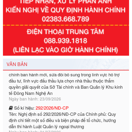
Số kí hiệu:
351/2025/NĐ-CP
Tên: Nghị định số 351/2025/NĐ-CP của Chính phủ: Quy
định chuẩn nghèo đa chiều quốc gia giai đoạn 2026 - 2030
Ngày ban hành: 29/12/2026
Số kí hiệu:
3014/QĐ-UBND
Tên: Quyết định về việc công bố danh mục thủ tục hành
chính ban hành mới, sửa đổi bổ sung trong lĩnh vực hỗ trợ
đầu tư, lĩnh vực đấu thầu lựa chọn nhà thầu thuộc thẩm
quyền giải quyết của Sở Tài chính và Ban Quản lý Khu kinh
VĂN BẢN
tế Đông Nam Nghệ An
Ngày ban hành: 23/09/2026
Số kí hiệu:
292/2026/NĐ-CP
Tên: Nghị định số 292/2026/NĐ-CP của Chính phủ: Quy
định chi tiết một số điều và biện pháp để tổ chức, hướng
dẫn thi hành Luật Quản lý ngoại thương
Ngày ban hành: 21/07/2026
Số kí hiệu:
292/2026/NĐ-CP
Tên: Nghị định số 292/2026/NĐ-CP của Chính phủ: Quy
định chi tiết một số điều và biện pháp để tổ chức, hướng