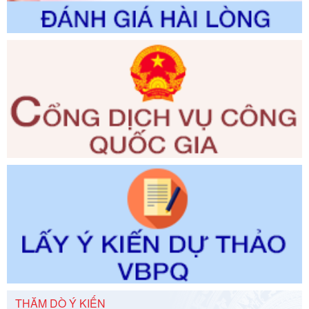
phạm vi chức năng quản lý của Sở Tư pháp
Ngày ban hành: 01/06/2026
Số kí hiệu:
351/2025/NĐ-CP
Tên: Nghị định số 351/2025/NĐ-CP của Chính phủ: Quy
định chuẩn nghèo đa chiều quốc gia giai đoạn 2026 - 2030
Ngày ban hành: 29/12/2026
Số kí hiệu:
3014/QĐ-UBND
Tên: Quyết định về việc công bố danh mục thủ tục hành
chính ban hành mới, sửa đổi bổ sung trong lĩnh vực hỗ trợ
đầu tư, lĩnh vực đấu thầu lựa chọn nhà thầu thuộc thẩm
quyền giải quyết của Sở Tài chính và Ban Quản lý Khu kinh
tế Đông Nam Nghệ An
Ngày ban hành: 23/09/2026
Số kí hiệu:
292/2026/NĐ-CP
Tên: Nghị định số 292/2026/NĐ-CP của Chính phủ: Quy
định chi tiết một số điều và biện pháp để tổ chức, hướng
dẫn thi hành Luật Quản lý ngoại thương
Ngày ban hành: 21/07/2026
Số kí hiệu:
292/2026/NĐ-CP
THĂM DÒ Ý KIẾN
Tên: Nghị định số 292/2026/NĐ-CP của Chính phủ: Quy