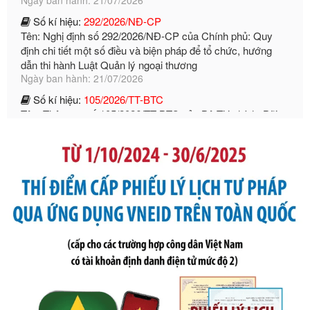
dẫn thi hành Luật Quản lý ngoại thương
Ngày ban hành: 21/07/2026
Số kí hiệu:
105/2026/TT-BTC
Tên: Thông tư số 105/2026/TT-BTC của Bộ Tài chính: Bãi
bỏ Thông tư số 87/2019/TT- BТC ngày 19 tháng 12 năm
2019 của Bộ trưởng Bộ Tài chính hướng dẫn thực hiện xử
phạt vi phạm hành chính trong lĩnh vực kho bạc nhà nước
Ngày ban hành: 21/07/2026
Số kí hiệu:
291/2026/NĐ-CP
Tên: Nghị định số 291/2026/NĐ-CP của Chính phủ: Sửa
đổi, bổ sung một số điều của Nghị định số 125/2020/NĐ-СР
ngày 19 tháng 10 năm 2020 của Chính phủ quy định xử
phạt vi phạm hành chính về thuế, hóa đơn được sửa đổi, bổ
sung bởi Nghị định số 102/2021/NĐ-CP
Ngày ban hành: 20/07/2026
Số kí hiệu:
2303/QĐ-UBND
Tên: Quyết định công bố Danh mục thủ tục hành chính mới
ban hành, được sửa đổi, bổ sung, bị bãi bỏ và phê duyệt
Quy trình nội bộ, quy trình điện tử giải quyết thủ tục hành
chính trong một số lĩnh vực thuộc phạm vi chức năng quản