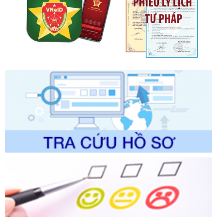
lý của Sở Văn hóa, Thể tha
Ngày ban hành: 01/06/2026
Số kí hiệu:
2304/QĐ-UBND
Tên: Quyết định công bố Danh mục thủ tục hành chính
được sửa đổi, bổ sung và phê duyệt Quy trình nội bộ, quy
trình điện tử giải quyết thủ tục hành chính trong lĩnh vực Du
lịch thuộc phạm vi chức năng quản lý của Sở Văn hóa, Thể
thao và Du lịch
Ngày ban hành: 01/06/2026
Số kí hiệu:
2310/QĐ-UBND
Tên: Về việc công bố Danh mục thủ tục hành chính sửa
đổi, bổ sung và phê duyệt Quy trình nội bộ, quy trình điện tử
trong giải quyết thủtục hành chính lĩnh vực biến đổi khí hậu
thuộc phạm vi giải quyết của Sở Nông nghiệp và Môi
trường
Ngày ban hành: 01/06/2026
Số kí hiệu:
2300/QĐ-UBND
Tên: V/v công bố danh mục thủ tục hành chính được sửa
đổi, bổ sung và phê duyệt quy trình nội bộ, quy trình điện tử
giải quyết thủ tục hành chính trong lĩnh vực Luật sư thuộc