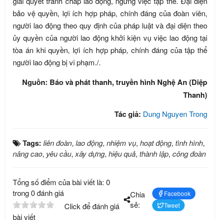
giải quyết tranh chấp lao động, ngừng việc tập thể. Đại diện
bảo vệ quyền, lợi ích hợp pháp, chính đáng của đoàn viên,
người lao động theo quy định của pháp luật và đại diện theo
ủy quyền của người lao động khởi kiện vụ việc lao động tại
tòa án khi quyền, lợi ích hợp pháp, chính đáng của tập thể
người lao động bị vi phạm./.
Nguồn: Báo và phát thanh, truyền hình Nghệ An (Diệp
Thanh)
Tác giả:
Dung Nguyen Trong
Tags:
liên đoàn
,
lao động
,
nhiệm vụ
,
hoạt động
,
tình hình
,
nâng cao
,
yêu cầu
,
xây dựng
,
hiệu quả
,
thành lập
,
công đoàn
Tổng số điểm của bài viết là: 0
trong 0 đánh giá
Chia
Facebook
sẻ:
Click để đánh giá
Tweet
bài viết