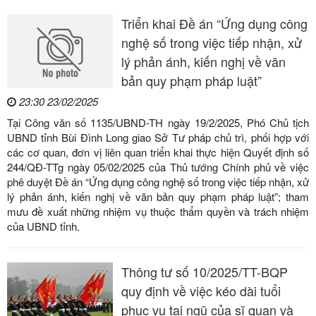
Triển khai Đề án “Ứng dụng công
nghệ số trong việc tiếp nhận, xử
lý phản ánh, kiến nghị về văn
bản quy phạm pháp luật”
23:30 23/02/2025
Tại Công văn số 1135/UBND-TH ngày 19/2/2025, Phó Chủ tịch
UBND tỉnh Bùi Đình Long giao Sở Tư pháp chủ trì, phối hợp với
các cơ quan, đơn vị liên quan triển khai thực hiện Quyết định số
244/QĐ-TTg ngày 05/02/2025 của Thủ tướng Chính phủ về việc
phê duyệt Đề án “Ứng dụng công nghệ số trong việc tiếp nhận, xử
lý phản ánh, kiến nghị về văn bản quy phạm pháp luật”; tham
mưu đề xuất những nhiệm vụ thuộc thẩm quyền và trách nhiệm
của UBND tỉnh.
Thông tư số 10/2025/TT-BQP
quy định về việc kéo dài tuổi
phục vụ tại ngũ của sĩ quan và