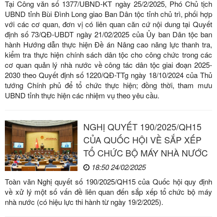
Tại Công văn số 1377/UBND-KT ngày 25/2/2025, Phó Chủ tịch
UBND tỉnh Bùi Đình Long giao Ban Dân tộc tỉnh chủ trì, phối hợp
với các cơ quan, đơn vị có liên quan căn cứ nội dung tại Quyết
định số 73/QĐ-UBDT ngày 21/02/2025 của Ủy ban Dân tộc ban
hành Hướng dẫn thực hiện Đề án Nâng cao năng lực thanh tra,
kiểm tra thực hiện chính sách dân tộc cho công chức trong các
cơ quan quản lý nhà nước về công tác dân tộc giai đoạn 2025-
2030 theo Quyết định số 1220/QĐ-TTg ngày 18/10/2024 của Thủ
tướng Chính phủ để tổ chức thực hiện; đồng thời, tham mưu
UBND tỉnh thực hiện các nhiệm vụ theo yêu cầu.
NGHỊ QUYẾT 190/2025/QH15
CỦA QUỐC HỘI VỀ SẮP XẾP
TỔ CHỨC BỘ MÁY NHÀ NƯỚC
18:50 24/02/2025
Toàn văn Nghị quyết số 190/2025/QH15 của Quốc hội quy định
về xử lý một số vấn đề liên quan đến sắp xếp tổ chức bộ máy
nhà nước (có hiệu lực thi hành từ ngày 19/2/2025).