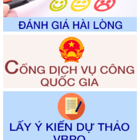
đổi, bổ sung và phê duyệt quy trình nội bộ, quy trình điện tử
giải quyết thủ tục hành chính trong lĩnh vực Luật sư thuộc
phạm vi chức năng quản lý của Sở Tư pháp
Ngày ban hành: 01/06/2026
Số kí hiệu:
351/2025/NĐ-CP
Tên: Nghị định số 351/2025/NĐ-CP của Chính phủ: Quy
định chuẩn nghèo đa chiều quốc gia giai đoạn 2026 - 2030
Ngày ban hành: 29/12/2026
Số kí hiệu:
3014/QĐ-UBND
Tên: Quyết định về việc công bố danh mục thủ tục hành
chính ban hành mới, sửa đổi bổ sung trong lĩnh vực hỗ trợ
đầu tư, lĩnh vực đấu thầu lựa chọn nhà thầu thuộc thẩm
quyền giải quyết của Sở Tài chính và Ban Quản lý Khu kinh
tế Đông Nam Nghệ An
Ngày ban hành: 23/09/2026
Số kí hiệu:
292/2026/NĐ-CP
Tên: Nghị định số 292/2026/NĐ-CP của Chính phủ: Quy
định chi tiết một số điều và biện pháp để tổ chức, hướng
dẫn thi hành Luật Quản lý ngoại thương