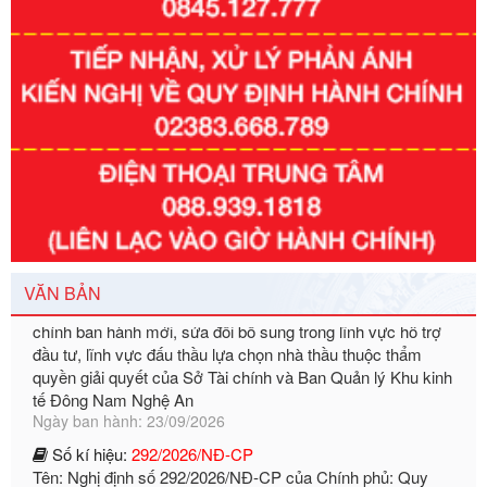
Số kí hiệu:
351/2025/NĐ-CP
Tên: Nghị định số 351/2025/NĐ-CP của Chính phủ: Quy
định chuẩn nghèo đa chiều quốc gia giai đoạn 2026 - 2030
Ngày ban hành: 29/12/2026
Số kí hiệu:
3014/QĐ-UBND
Tên: Quyết định về việc công bố danh mục thủ tục hành
chính ban hành mới, sửa đổi bổ sung trong lĩnh vực hỗ trợ
đầu tư, lĩnh vực đấu thầu lựa chọn nhà thầu thuộc thẩm
VĂN BẢN
quyền giải quyết của Sở Tài chính và Ban Quản lý Khu kinh
tế Đông Nam Nghệ An
Ngày ban hành: 23/09/2026
Số kí hiệu:
292/2026/NĐ-CP
Tên: Nghị định số 292/2026/NĐ-CP của Chính phủ: Quy
định chi tiết một số điều và biện pháp để tổ chức, hướng
dẫn thi hành Luật Quản lý ngoại thương
Ngày ban hành: 21/07/2026