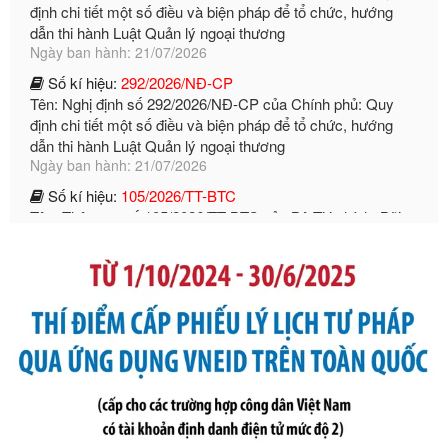
Số kí hiệu:
292/2026/NĐ-CP
Tên: Nghị định số 292/2026/NĐ-CP của Chính phủ: Quy
định chi tiết một số điều và biện pháp để tổ chức, hướng
dẫn thi hành Luật Quản lý ngoại thương
Ngày ban hành: 21/07/2026
Số kí hiệu:
105/2026/TT-BTC
Tên: Thông tư số 105/2026/TT-BTC của Bộ Tài chính: Bãi
bỏ Thông tư số 87/2019/TT- BТC ngày 19 tháng 12 năm
2019 của Bộ trưởng Bộ Tài chính hướng dẫn thực hiện xử
phạt vi phạm hành chính trong lĩnh vực kho bạc nhà nước
Ngày ban hành: 21/07/2026
Số kí hiệu:
291/2026/NĐ-CP
Tên: Nghị định số 291/2026/NĐ-CP của Chính phủ: Sửa
đổi, bổ sung một số điều của Nghị định số 125/2020/NĐ-СР
ngày 19 tháng 10 năm 2020 của Chính phủ quy định xử
phạt vi phạm hành chính về thuế, hóa đơn được sửa đổi, bổ
sung bởi Nghị định số 102/2021/NĐ-CP
Ngày ban hành: 20/07/2026
Số kí hiệu:
2303/QĐ-UBND
Tên: Quyết định công bố Danh mục thủ tục hành chính mới