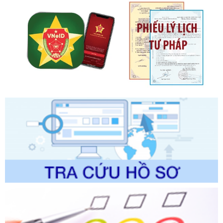
ban hành, được sửa đổi, bổ sung, bị bãi bỏ và phê duyệt
Quy trình nội bộ, quy trình điện tử giải quyết thủ tục hành
chính trong một số lĩnh vực thuộc phạm vi chức năng quản
lý của Sở Văn hóa, Thể tha
Ngày ban hành: 01/06/2026
Số kí hiệu:
2304/QĐ-UBND
Tên: Quyết định công bố Danh mục thủ tục hành chính
được sửa đổi, bổ sung và phê duyệt Quy trình nội bộ, quy
trình điện tử giải quyết thủ tục hành chính trong lĩnh vực Du
lịch thuộc phạm vi chức năng quản lý của Sở Văn hóa, Thể
thao và Du lịch
Ngày ban hành: 01/06/2026
Số kí hiệu:
2310/QĐ-UBND
Tên: Về việc công bố Danh mục thủ tục hành chính sửa
đổi, bổ sung và phê duyệt Quy trình nội bộ, quy trình điện tử
trong giải quyết thủtục hành chính lĩnh vực biến đổi khí hậu
thuộc phạm vi giải quyết của Sở Nông nghiệp và Môi
trường
Ngày ban hành: 01/06/2026
Số kí hiệu:
2300/QĐ-UBND
Tên: V/v công bố danh mục thủ tục hành chính được sửa