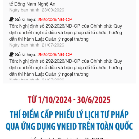
Tên: Nghị định số 292/2026/NĐ-CP của Chính phủ: Quy
định chi tiết một số điều và biện pháp để tổ chức, hướng
dẫn thi hành Luật Quản lý ngoại thương
Ngày ban hành: 21/07/2026
Số kí hiệu:
292/2026/NĐ-CP
Tên: Nghị định số 292/2026/NĐ-CP của Chính phủ: Quy
định chi tiết một số điều và biện pháp để tổ chức, hướng
dẫn thi hành Luật Quản lý ngoại thương
Ngày ban hành: 21/07/2026
Số kí hiệu:
105/2026/TT-BTC
Tên: Thông tư số 105/2026/TT-BTC của Bộ Tài chính: Bãi
bỏ Thông tư số 87/2019/TT- BТC ngày 19 tháng 12 năm
2019 của Bộ trưởng Bộ Tài chính hướng dẫn thực hiện xử
phạt vi phạm hành chính trong lĩnh vực kho bạc nhà nước
Ngày ban hành: 21/07/2026
Số kí hiệu:
291/2026/NĐ-CP
Tên: Nghị định số 291/2026/NĐ-CP của Chính phủ: Sửa
đổi, bổ sung một số điều của Nghị định số 125/2020/NĐ-СР
ngày 19 tháng 10 năm 2020 của Chính phủ quy định xử
phạt vi phạm hành chính về thuế, hóa đơn được sửa đổi, bổ