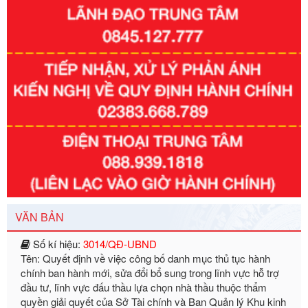
Số kí hiệu:
351/2025/NĐ-CP
Tên: Nghị định số 351/2025/NĐ-CP của Chính phủ: Quy
định chuẩn nghèo đa chiều quốc gia giai đoạn 2026 - 2030
Ngày ban hành: 29/12/2026
Số kí hiệu:
3014/QĐ-UBND
Tên: Quyết định về việc công bố danh mục thủ tục hành
VĂN BẢN
chính ban hành mới, sửa đổi bổ sung trong lĩnh vực hỗ trợ
đầu tư, lĩnh vực đấu thầu lựa chọn nhà thầu thuộc thẩm
quyền giải quyết của Sở Tài chính và Ban Quản lý Khu kinh
tế Đông Nam Nghệ An
Ngày ban hành: 23/09/2026
Số kí hiệu:
292/2026/NĐ-CP