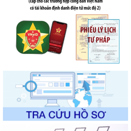
sung bởi Nghị định số 102/2021/NĐ-CP
Ngày ban hành: 20/07/2026
Số kí hiệu:
2303/QĐ-UBND
Tên: Quyết định công bố Danh mục thủ tục hành chính mới
ban hành, được sửa đổi, bổ sung, bị bãi bỏ và phê duyệt
Quy trình nội bộ, quy trình điện tử giải quyết thủ tục hành
chính trong một số lĩnh vực thuộc phạm vi chức năng quản
lý của Sở Văn hóa, Thể tha
Ngày ban hành: 01/06/2026
Số kí hiệu:
2304/QĐ-UBND
Tên: Quyết định công bố Danh mục thủ tục hành chính
được sửa đổi, bổ sung và phê duyệt Quy trình nội bộ, quy
trình điện tử giải quyết thủ tục hành chính trong lĩnh vực Du
lịch thuộc phạm vi chức năng quản lý của Sở Văn hóa, Thể
thao và Du lịch
Ngày ban hành: 01/06/2026
Số kí hiệu:
2310/QĐ-UBND
Tên: Về việc công bố Danh mục thủ tục hành chính sửa
đổi, bổ sung và phê duyệt Quy trình nội bộ, quy trình điện tử
trong giải quyết thủtục hành chính lĩnh vực biến đổi khí hậu