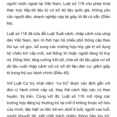
người nước ngoài tại Việt Nam, Luật số 118 cho phép khai
thác trực tiếp dữ liệu từ cơ sở dữ liệu quốc gia, không yêu
cầu người dân, doanh nghiệp nộp lại giấy tờ đã có sẵn (Điều
6a).
Luật số 118 đã sửa đổi Luật Xuất cảnh, nhập cảnh của công
dân Việt Nam, làm rõ thời hạn hộ chiếu phổ thông cấp theo
thủ tục rút gọn, bổ sung các trường hợp hủy giá trị sử dụng
hộ chiếu khi cấp mới, sai thông tin hoặc người đang bị truy
nã. Đồng thời, tăng cường kết nối, chia sẻ dữ liệu giữa cơ sở
dữ liệu xuất nhập cảnh với cơ sở dữ liệu dân cư, giảm giấy
tờ trong thủ tục hành chính (Điều 40).
Với Luật Cư trú, khái niệm “cư trú” được xác định gắn với
đơn vị hành chính cấp xã, thay thế cách tiếp cận cũ theo
huyện, thị trấn. Cùng với đó, Luật số 118 mở rộng các
trường hợp đăng ký thường trú tại chỗ ở không thuộc sở hữu
của mình, đặc biệt ưu tiên trẻ em dưới 6 tuổi, người cao tuổi,
người khuyết tật, siết chặt trách nhiệm thông báo lưu trú,