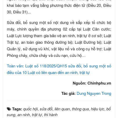
khai báo tạm vắng bằng phương thức điện tử (Điều 20, Điều
30, Điều 31)...
Sửa đổi, bổ sung một số nội dung về sắp xếp tổ chức bộ
máy, chính quyền địa phương 02 cấp tại Luật Căn cước;
Luật Lực lượng tham gia bảo vệ an ninh, trật tự ở cơ sở; Luật
Trật tự, an toàn giao thông đường bộ; Luật Đường bộ; Luật
Quản lý, sử dụng vũ khí, vật liệu nổ và công cụ hỗ trợ; Luật
Phòng cháy, chữa cháy và cứu nạn, cứu hộ…
Toàn văn: Luật số 118/2025/QH15 sửa đổi, bổ sung một số
điều của 10 Luật có liên quan đến an ninh, trật tự
Nguồn: Chinhphu.vn
Tác giả:
Dung Nguyen Trong
Tags:
quốc hội
,
sửa đổi
,
liên quan
,
thông qua
,
hiệu lực
,
bổ
sung
,
an ninh
,
trật tự
,
thi hành