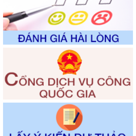
thuộc phạm vi giải quyết của Sở Nông nghiệp và Môi
trường
Ngày ban hành: 01/06/2026
Số kí hiệu:
2300/QĐ-UBND
Tên: V/v công bố danh mục thủ tục hành chính được sửa
đổi, bổ sung và phê duyệt quy trình nội bộ, quy trình điện tử
giải quyết thủ tục hành chính trong lĩnh vực Luật sư thuộc
phạm vi chức năng quản lý của Sở Tư pháp
Ngày ban hành: 01/06/2026
Số kí hiệu:
351/2025/NĐ-CP
Tên: Nghị định số 351/2025/NĐ-CP của Chính phủ: Quy
định chuẩn nghèo đa chiều quốc gia giai đoạn 2026 - 2030
Ngày ban hành: 29/12/2026
Số kí hiệu:
3014/QĐ-UBND
Tên: Quyết định về việc công bố danh mục thủ tục hành
chính ban hành mới, sửa đổi bổ sung trong lĩnh vực hỗ trợ
đầu tư, lĩnh vực đấu thầu lựa chọn nhà thầu thuộc thẩm
quyền giải quyết của Sở Tài chính và Ban Quản lý Khu kinh
tế Đông Nam Nghệ An
Ngày ban hành: 23/09/2026