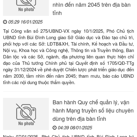
nhìn đến năm 2045 trên địa bàn
tỉnh
05:29 16/01/2025
Tại Công văn số 275/UBND-VX ngày 10/1/2025, Phó Chủ tịch
UBND tỉnh Bùi Đình Long giao Sở Giáo dục và Đào tạo chủ trì,
phối hợp với các Sở: LĐTB&XH, Tài chính, Kế hoạch và Đầu tư,
Nội vụ, Khoa học và Công nghệ, Thông tin và Truyền thông, Ban
Dân tộc và các Sở, ngành, địa phương liên quan thực hiện chỉ
đạo của Thủ tướng Chính phủ tại Quyết định số 1705/QĐ-TTg
ngày 31/12/2024 về phê duyệt Chiến lược phát triển giáo dục đến
năm 2030, tầm nhìn đến năm 2045; tham mưu, báo cáo UBND
tỉnh các nội dung thuộc thẩm quyền.
Ban hành Quy chế quản lý, vận
hành Mạng truyền số liệu chuyên
dùng trên địa bàn tỉnh
04:39 08/01/2025
Ngày 07/01/2025, Phó Chủ tịch UBND tỉnh Bùi Đình Long ký