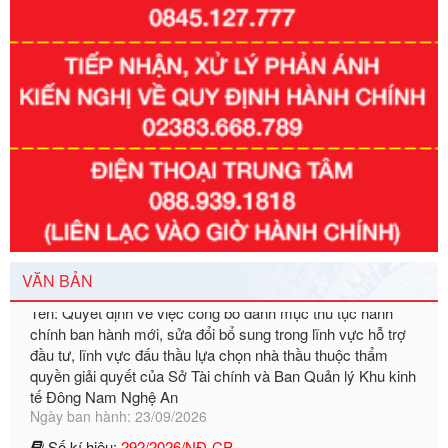
Số kí hiệu:
351/2025/NĐ-CP
Tên: Nghị định số 351/2025/NĐ-CP của Chính phủ: Quy
định chuẩn nghèo đa chiều quốc gia giai đoạn 2026 - 2030
Ngày ban hành: 29/12/2026
Số kí hiệu:
3014/QĐ-UBND
Tên: Quyết định về việc công bố danh mục thủ tục hành
chính ban hành mới, sửa đổi bổ sung trong lĩnh vực hỗ trợ
đầu tư, lĩnh vực đấu thầu lựa chọn nhà thầu thuộc thẩm
VĂN BẢN
quyền giải quyết của Sở Tài chính và Ban Quản lý Khu kinh
tế Đông Nam Nghệ An
Ngày ban hành: 23/09/2026
Số kí hiệu:
292/2026/NĐ-CP
Tên: Nghị định số 292/2026/NĐ-CP của Chính phủ: Quy
định chi tiết một số điều và biện pháp để tổ chức, hướng
dẫn thi hành Luật Quản lý ngoại thương