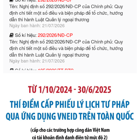
Ngày ban hành: 21/07/2026
Số kí hiệu:
292/2026/NĐ-CP
Tên: Nghị định số 292/2026/NĐ-CP của Chính phủ: Quy
định chi tiết một số điều và biện pháp để tổ chức, hướng
dẫn thi hành Luật Quản lý ngoại thương
Ngày ban hành: 21/07/2026
Số kí hiệu:
105/2026/TT-BTC
Tên: Thông tư số 105/2026/TT-BTC của Bộ Tài chính: Bãi
bỏ Thông tư số 87/2019/TT- BТC ngày 19 tháng 12 năm
2019 của Bộ trưởng Bộ Tài chính hướng dẫn thực hiện xử
phạt vi phạm hành chính trong lĩnh vực kho bạc nhà nước
Ngày ban hành: 21/07/2026
Số kí hiệu:
291/2026/NĐ-CP
Tên: Nghị định số 291/2026/NĐ-CP của Chính phủ: Sửa
đổi, bổ sung một số điều của Nghị định số 125/2020/NĐ-СР
ngày 19 tháng 10 năm 2020 của Chính phủ quy định xử
phạt vi phạm hành chính về thuế, hóa đơn được sửa đổi, bổ
sung bởi Nghị định số 102/2021/NĐ-CP
Ngày ban hành: 20/07/2026
Số kí hiệu:
2303/QĐ-UBND