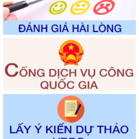
Số kí hiệu:
2300/QĐ-UBND
Tên: V/v công bố danh mục thủ tục hành chính được sửa
đổi, bổ sung và phê duyệt quy trình nội bộ, quy trình điện tử
giải quyết thủ tục hành chính trong lĩnh vực Luật sư thuộc
phạm vi chức năng quản lý của Sở Tư pháp
Ngày ban hành: 01/06/2026
Số kí hiệu:
351/2025/NĐ-CP
Tên: Nghị định số 351/2025/NĐ-CP của Chính phủ: Quy
định chuẩn nghèo đa chiều quốc gia giai đoạn 2026 - 2030
Ngày ban hành: 29/12/2026
Số kí hiệu:
3014/QĐ-UBND
Tên: Quyết định về việc công bố danh mục thủ tục hành
chính ban hành mới, sửa đổi bổ sung trong lĩnh vực hỗ trợ
đầu tư, lĩnh vực đấu thầu lựa chọn nhà thầu thuộc thẩm
quyền giải quyết của Sở Tài chính và Ban Quản lý Khu kinh
tế Đông Nam Nghệ An
Ngày ban hành: 23/09/2026
Số kí hiệu:
292/2026/NĐ-CP
Tên: Nghị định số 292/2026/NĐ-CP của Chính phủ: Quy
định chi tiết một số điều và biện pháp để tổ chức, hướng