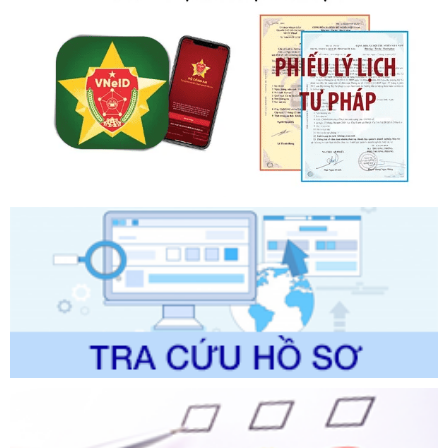
Tên: Quyết định công bố Danh mục thủ tục hành chính mới
ban hành, được sửa đổi, bổ sung, bị bãi bỏ và phê duyệt
Quy trình nội bộ, quy trình điện tử giải quyết thủ tục hành
chính trong một số lĩnh vực thuộc phạm vi chức năng quản
lý của Sở Văn hóa, Thể tha
Ngày ban hành: 01/06/2026
Số kí hiệu:
2304/QĐ-UBND
Tên: Quyết định công bố Danh mục thủ tục hành chính
được sửa đổi, bổ sung và phê duyệt Quy trình nội bộ, quy
trình điện tử giải quyết thủ tục hành chính trong lĩnh vực Du
lịch thuộc phạm vi chức năng quản lý của Sở Văn hóa, Thể
thao và Du lịch
Ngày ban hành: 01/06/2026
Số kí hiệu:
2310/QĐ-UBND
Tên: Về việc công bố Danh mục thủ tục hành chính sửa
đổi, bổ sung và phê duyệt Quy trình nội bộ, quy trình điện tử
trong giải quyết thủtục hành chính lĩnh vực biến đổi khí hậu
thuộc phạm vi giải quyết của Sở Nông nghiệp và Môi
trường
Ngày ban hành: 01/06/2026