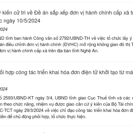
 kiến cử tri về Đề án sắp xếp đơn vị hành chính cấp xã t
ớc ngày 10/5/2024
2024
D tỉnh ban hành Công văn số 2792/UBND-TH về việc tổ chức lấy ý k
án điều chỉnh đơn vị hành chính (ĐVHC) mở rộng không gian đô thị 
ơn vị hành chính cấp xã trên địa bàn tỉnh Nghệ An.
i hợp công tác triển khai hóa đơn điện tử khởi tạo từ má
2024
ố 2593/UBND-KT ngày 3/4, UBND tỉnh giao Cục Thuế tỉnh và các đ
n theo chức năng, nhiệm vụ được giao căn cứ ý kiến của Bộ Tài chín
-TCT ngày 29/3/2024 về việc chỉ đạo công tác triển khai hóa đơn đi
tiền để chủ động phối hợp, tổ chức thực hiện.