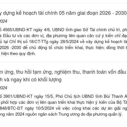
ây dựng kế hoạch tài chính 05 năm giai đoạn 2026 - 2030
2024
ố 4565/UBND-KT ngày 4/6, UBND tỉnh giao Sở Tài chính chủ trì, ph
 Đầu tư và các đơn vị, địa phương liên quan căn cứ ý kiến chỉ đ
ủ tại Chỉ thị số 18/CT-TTg ngày 28/5/2024 về xây dựng kế hoạch tà
2026 -2030 để chủ động tổ chức triển khai, thực hiện; đồng thờ
hiện theo quy định.
m ứng, thu hồi tạm ứng, nghiệm thu, thanh toán vốn đầu
h và ngay khi có khối lượng
2024
số 3901/UBND-KT ngày 15/5, Phó Chủ tịch UBND tỉnh Bùi Thanh A
phối hợp các đơn vị liên quan triển khai thực hiện ý kiến của Bộ Tài
848/BTC-ĐT ngày 10/5/2024 về việc công khai các dự án giải n
ông năm 2024 nguồn ngân sách Trung ương do địa phương quản lý.