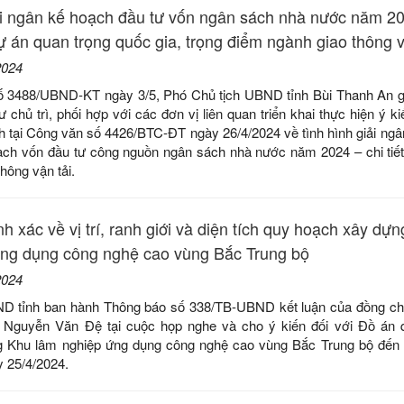
i ngân kế hoạch đầu tư vốn ngân sách nhà nước năm 2
dự án quan trọng quốc gia, trọng điểm ngành giao thông v
2024
ố 3488/UBND-KT ngày 3/5, Phó Chủ tịch UBND tỉnh Bùi Thanh An 
 chủ trì, phối hợp với các đơn vị liên quan triển khai thực hiện ý k
h tại Công văn số 4426/BTC-ĐT ngày 26/4/2024 về tình hình giải ngâ
ch vốn đầu tư công nguồn ngân sách nhà nước năm 2024 – chi tiế
hông vận tải.
h xác về vị trí, ranh giới và diện tích quy hoạch xây dự
ứng dụng công nghệ cao vùng Bắc Trung bộ
2024
D tỉnh ban hành Thông báo số 338/TB-UBND kết luận của đồng ch
 Nguyễn Văn Đệ tại cuộc họp nghe và cho ý kiến đối với Đồ án 
g Khu lâm nghiệp ứng dụng công nghệ cao vùng Bắc Trung bộ đến
y 25/4/2024.