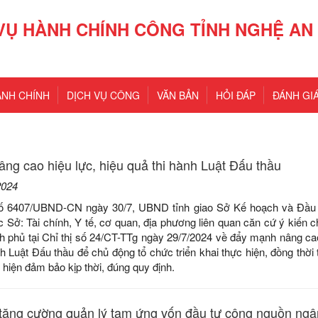
VỤ HÀNH CHÍNH CÔNG TỈNH NGHỆ AN
ÀNH CHÍNH
DỊCH VỤ CÔNG
VĂN BẢN
HỎI ĐÁP
ĐÁNH GIÁ
ng cao hiệu lực, hiệu quả thi hành Luật Đấu thầu
2024
ố 6407/UBND-CN ngày 30/7, UBND tỉnh giao Sở Kế hoạch và Đầu t
c Sở: Tài chính, Y tế, cơ quan, địa phương liên quan căn cứ ý kiến c
 phủ tại Chỉ thị số 24/CT-TTg ngày 29/7/2024 về đẩy mạnh nâng cao
nh Luật Đấu thầu để chủ động tổ chức triển khai thực hiện, đồng thờ
hiện đảm bảo kịp thời, đúng quy định.
tăng cường quản lý tạm ứng vốn đầu tư công nguồn ngâ