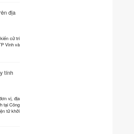
ngoại thương
Ngày ban hành: 21/07/2026
rên địa
Số kí hiệu:
292/2026/NĐ-CP
Tên: Nghị định số 292/2026/NĐ-CP
của Chính phủ: Quy định chi tiết một
số điều và biện pháp để tổ chức,
iến cử tri
hướng dẫn thi hành Luật Quản lý
TP Vinh và
ngoại thương
Ngày ban hành: 21/07/2026
Số kí hiệu:
105/2026/TT-BTC
Tên: Thông tư số 105/2026/TT-BTC
y tính
của Bộ Tài chính: Bãi bỏ Thông tư số
87/2019/TT- BТC ngày 19 tháng 12
năm 2019 của Bộ trưởng Bộ Tài
chính hướng dẫn thực hiện xử phạt
ơn vị, địa
vi phạm hành chính trong lĩnh vực
h tại Công
kho bạc nhà nước
ện tử khởi
Ngày ban hành: 21/07/2026
Số kí hiệu:
291/2026/NĐ-CP
Tên: Nghị định số 291/2026/NĐ-CP