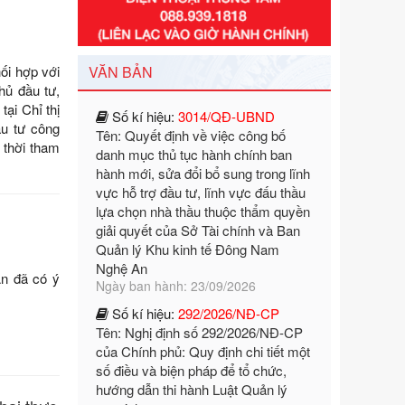
Số kí hiệu:
3014/QĐ-UBND
Tên: Quyết định về việc công bố
danh mục thủ tục hành chính ban
ối hợp với
VĂN BẢN
hành mới, sửa đổi bổ sung trong lĩnh
hủ đầu tư,
vực hỗ trợ đầu tư, lĩnh vực đấu thầu
ại Chỉ thị
lựa chọn nhà thầu thuộc thẩm quyền
ầu tư công
giải quyết của Sở Tài chính và Ban
 thời tham
Quản lý Khu kinh tế Đông Nam
Nghệ An
Ngày ban hành: 23/09/2026
Số kí hiệu:
292/2026/NĐ-CP
Tên: Nghị định số 292/2026/NĐ-CP
của Chính phủ: Quy định chi tiết một
n đã có ý
số điều và biện pháp để tổ chức,
hướng dẫn thi hành Luật Quản lý
ngoại thương
Ngày ban hành: 21/07/2026
Số kí hiệu:
292/2026/NĐ-CP
Tên: Nghị định số 292/2026/NĐ-CP
của Chính phủ: Quy định chi tiết một