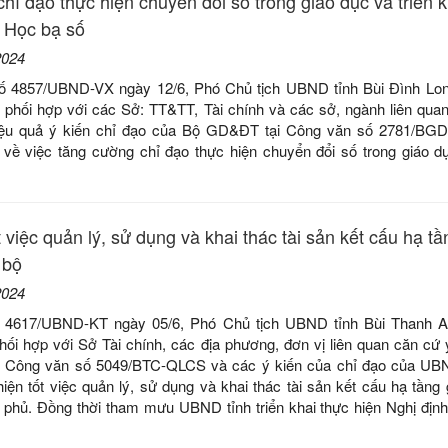
hỉ đạo thực hiện chuyển đổi số trong giáo dục và triển k
m Học bạ số
2024
ố 4857/UBND-VX ngày 12/6, Phó Chủ tịch UBND tỉnh Bùi Đình Lon
phối hợp với các Sở: TT&TT, Tài chính và các sở, ngành liên quan 
hiệu quả ý kiến chỉ đạo của Bộ GD&ĐT tại Công văn số 2781/B
 về việc tăng cường chỉ đạo thực hiện chuyển đổi số trong giáo dụ
 việc quản lý, sử dụng và khai thác tài sản kết cấu hạ tầ
 bộ
2024
ố 4617/UBND-KT ngày 05/6, Phó Chủ tịch UBND tỉnh Bùi Thanh A
hối hợp với Sở Tài chính, các địa phương, đơn vị liên quan căn cứ 
ại Công văn số 5049/BTC-QLCS và các ý kiến của chỉ đạo của UB
 hiện tốt việc quản lý, sử dụng và khai thác tài sản kết cấu hạ tầng
phủ. Đồng thời tham mưu UBND tỉnh triển khai thực hiện Nghị địn