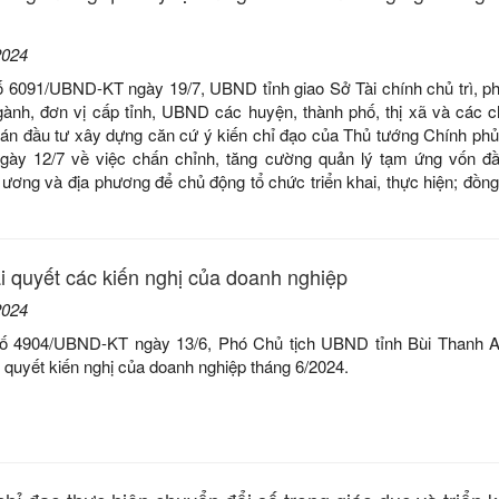
2024
ố 6091/UBND-KT ngày 19/7, UBND tỉnh giao Sở Tài chính chủ trì, ph
gành, đơn vị cấp tỉnh, UBND các huyện, thành phố, thị xã và các c
án đầu tư xây dựng căn cứ ý kiến chỉ đạo của Thủ tướng Chính phủ t
gày 12/7 về việc chấn chỉnh, tăng cường quản lý tạm ứng vốn đ
ơng và địa phương để chủ động tổ chức triển khai, thực hiện; đồng
ải quyết các kiến nghị của doanh nghiệp
2024
số 4904/UBND-KT ngày 13/6, Phó Chủ tịch UBND tỉnh Bùi Thanh A
ải quyết kiến nghị của doanh nghiệp tháng 6/2024.