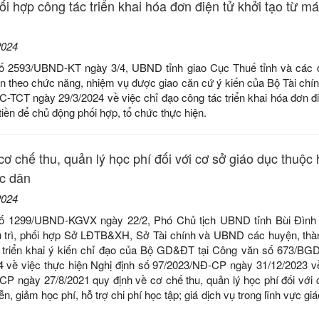
i hợp công tác triển khai hóa đơn điện tử khởi tạo từ má
2024
ố 2593/UBND-KT ngày 3/4, UBND tỉnh giao Cục Thuế tỉnh và các đ
n theo chức năng, nhiệm vụ được giao căn cứ ý kiến của Bộ Tài chín
-TCT ngày 29/3/2024 về việc chỉ đạo công tác triển khai hóa đơn đi
tiền để chủ động phối hợp, tổ chức thực hiện.
cơ chế thu, quản lý học phí đối với cơ sở giáo dục thuộc
c dân
2024
số 1299/UBND-KGVX ngày 22/2, Phó Chủ tịch UBND tỉnh Bùi Đình 
rì, phối hợp Sở LĐTB&XH, Sở Tài chính và UBND các huyện, thàn
 triển khai ý kiến chỉ đạo của Bộ GD&ĐT tại Công văn số 673/B
4 về việc thực hiện Nghị định số 97/2023/NĐ-CP ngày 31/12/2023 v
CP ngày 27/8/2021 quy định về cơ chế thu, quản lý học phí đối với 
 giảm học phí, hỗ trợ chi phí học tập; giá dịch vụ trong lĩnh vực gi