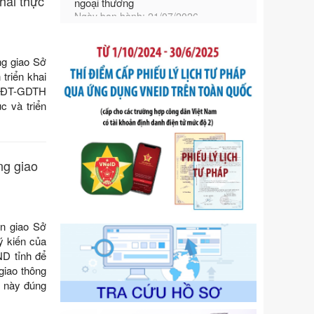
hai thực
số điều và biện pháp để tổ chức,
hướng dẫn thi hành Luật Quản lý
ngoại thương
Ngày ban hành: 21/07/2026
g giao Sở
Số kí hiệu:
105/2026/TT-BTC
triển khai
Tên: Thông tư số 105/2026/TT-BTC
GDĐT-GDTH
của Bộ Tài chính: Bãi bỏ Thông tư số
c và triển
87/2019/TT- BТC ngày 19 tháng 12
năm 2019 của Bộ trưởng Bộ Tài
chính hướng dẫn thực hiện xử phạt
vi phạm hành chính trong lĩnh vực
ng giao
kho bạc nhà nước
Ngày ban hành: 21/07/2026
Số kí hiệu:
291/2026/NĐ-CP
n giao Sở
Tên: Nghị định số 291/2026/NĐ-CP
ý kiến của
của Chính phủ: Sửa đổi, bổ sung
ND tỉnh để
một số điều của Nghị định số
 giao thông
125/2020/NĐ-СР ngày 19 tháng 10
h này đúng
năm 2020 của Chính phủ quy định
xử phạt vi phạm hành chính về thuế,