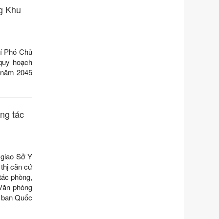
ng Khu
Tên: Nghị định số 351/2025/NĐ-CP
của Chính phủ: Quy định chuẩn
nghèo đa chiều quốc gia giai đoạn
2026 - 2030
Ngày ban hành: 29/12/2026
í Phó Chủ
quy hoạch
Số kí hiệu:
3014/QĐ-UBND
 năm 2045
Tên: Quyết định về việc công bố
danh mục thủ tục hành chính ban
hành mới, sửa đổi bổ sung trong lĩnh
vực hỗ trợ đầu tư, lĩnh vực đấu thầu
ng tác
lựa chọn nhà thầu thuộc thẩm quyền
giải quyết của Sở Tài chính và Ban
Quản lý Khu kinh tế Đông Nam
Nghệ An
Ngày ban hành: 23/09/2026
 giao Sở Y
thị căn cứ
Số kí hiệu:
292/2026/NĐ-CP
tác phòng,
Tên: Nghị định số 292/2026/NĐ-CP
 Văn phòng
của Chính phủ: Quy định chi tiết một
y ban Quốc
số điều và biện pháp để tổ chức,
hướng dẫn thi hành Luật Quản lý