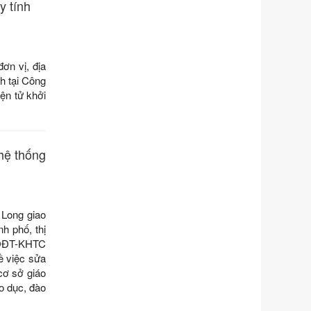
của Chính phủ: Sửa đổi, bổ sung
y tính
một số điều của Nghị định số
125/2020/NĐ-СР ngày 19 tháng 10
năm 2020 của Chính phủ quy định
xử phạt vi phạm hành chính về thuế,
ơn vị, địa
hóa đơn được sửa đổi, bổ sung bởi
h tại Công
Nghị định số 102/2021/NĐ-CP
ện tử khởi
Ngày ban hành: 20/07/2026
Số kí hiệu:
2303/QĐ-UBND
Tên: Quyết định công bố Danh mục
 hệ thống
thủ tục hành chính mới ban hành,
được sửa đổi, bổ sung, bị bãi bỏ và
phê duyệt Quy trình nội bộ, quy trình
điện tử giải quyết thủ tục hành chính
trong một số lĩnh vực thuộc phạm vi
Long giao
chức năng quản lý của Sở Văn hóa,
h phố, thị
Thể tha
GDĐT-KHTC
Ngày ban hành: 01/06/2026
ề việc sửa
cơ sở giáo
Số kí hiệu:
2304/QĐ-UBND
áo dục, đào
Tên: Quyết định công bố Danh mục
thủ tục hành chính được sửa đổi, bổ