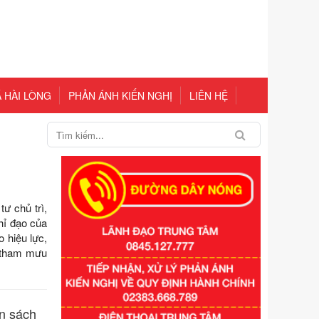
 HÀI LÒNG
PHẢN ÁNH KIẾN NGHỊ
LIÊN HỆ
ư chủ trì,
hỉ đạo của
 hiệu lực,
Số kí hiệu:
351/2025/NĐ-CP
i tham mưu
Tên: Nghị định số 351/2025/NĐ-CP
của Chính phủ: Quy định chuẩn
nghèo đa chiều quốc gia giai đoạn
2026 - 2030
n sách
Ngày ban hành: 29/12/2026