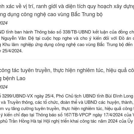
h xác về vị trí, ranh giới và diện tích quy hoạch xây dự
ứng dụng công nghệ cao vùng Bắc Trung bộ
2024
D tỉnh ban hành Thông báo số 338/TB-UBND kết luận của đồng ch
 Nguyễn Văn Đệ tại cuộc họp nghe và cho ý kiến đối với Đồ án 
g Khu lâm nghiệp ứng dụng công nghệ cao vùng Bắc Trung bộ đến
y 25/4/2024.
ông tác tuyên truyền, thực hiện nghiêm túc, hiệu quả cô
g bệnh Lao
2024
ố 3299/UBND-VX ngày 25/4, Phó Chủ tịch UBND tỉnh Bùi Đình Long
n và Truyền thông, các tổ chức, đoàn thể và UBND các huyện, thành, 
m vụ tăng cường tuyên truyền, thực hiện nghiêm túc, hiệu quả công 
 ý kiến chỉ đạo tại Thông báo số 167/TB-VPCP ngày 17/4/2024 của
 phủ Trần Hồng Hà tại Hội nghị triển khai công tác năm 2024 của Ủ