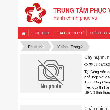
TRUNG TÂM PHỤC 
Hành chính phục vụ
GIỚI THIỆU
TRA CỨU HỒ SƠ
THỦ TỤC H
Trang nhất
Y kien - Trang 2
Đẩy mạnh, nâ
05:19 01/08/
Tại Công văn s
phối hợp với cá
Thủ tướng Chính
hiệu quả thi hà
UBND tỉnh thực 
Chấn chỉnh, 