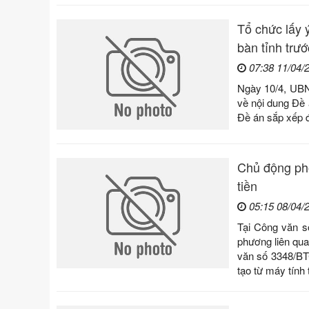
Tổ chức lấy ý
bàn tỉnh trư
07:38 11/04/
Ngày 10/4, UBN
về nội dung Đề 
Đề án sắp xếp đ
Chủ động phố
tiền
05:15 08/04/
Tại Công văn s
phương liên qua
văn số 3348/BTC
tạo từ máy tính 