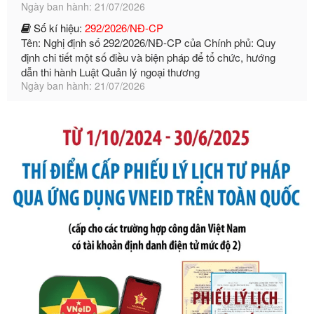
Tên: Nghị định số 292/2026/NĐ-CP của Chính phủ: Quy
định chi tiết một số điều và biện pháp để tổ chức, hướng
dẫn thi hành Luật Quản lý ngoại thương
Ngày ban hành: 21/07/2026
Số kí hiệu:
105/2026/TT-BTC
Tên: Thông tư số 105/2026/TT-BTC của Bộ Tài chính: Bãi
bỏ Thông tư số 87/2019/TT- BТC ngày 19 tháng 12 năm
2019 của Bộ trưởng Bộ Tài chính hướng dẫn thực hiện xử
phạt vi phạm hành chính trong lĩnh vực kho bạc nhà nước
Ngày ban hành: 21/07/2026
Số kí hiệu:
291/2026/NĐ-CP
Tên: Nghị định số 291/2026/NĐ-CP của Chính phủ: Sửa
đổi, bổ sung một số điều của Nghị định số 125/2020/NĐ-СР
ngày 19 tháng 10 năm 2020 của Chính phủ quy định xử
phạt vi phạm hành chính về thuế, hóa đơn được sửa đổi, bổ
sung bởi Nghị định số 102/2021/NĐ-CP
Ngày ban hành: 20/07/2026
Số kí hiệu:
2303/QĐ-UBND
Tên: Quyết định công bố Danh mục thủ tục hành chính mới
ban hành, được sửa đổi, bổ sung, bị bãi bỏ và phê duyệt