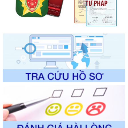
Quy trình nội bộ, quy trình điện tử giải quyết thủ tục hành
chính trong một số lĩnh vực thuộc phạm vi chức năng quản
lý của Sở Văn hóa, Thể tha
Ngày ban hành: 01/06/2026
Số kí hiệu:
2304/QĐ-UBND
Tên: Quyết định công bố Danh mục thủ tục hành chính
được sửa đổi, bổ sung và phê duyệt Quy trình nội bộ, quy
trình điện tử giải quyết thủ tục hành chính trong lĩnh vực Du
lịch thuộc phạm vi chức năng quản lý của Sở Văn hóa, Thể
thao và Du lịch
Ngày ban hành: 01/06/2026
Số kí hiệu:
2310/QĐ-UBND
Tên: Về việc công bố Danh mục thủ tục hành chính sửa
đổi, bổ sung và phê duyệt Quy trình nội bộ, quy trình điện tử
trong giải quyết thủtục hành chính lĩnh vực biến đổi khí hậu
thuộc phạm vi giải quyết của Sở Nông nghiệp và Môi
trường
Ngày ban hành: 01/06/2026
Số kí hiệu:
2300/QĐ-UBND
Tên: V/v công bố danh mục thủ tục hành chính được sửa