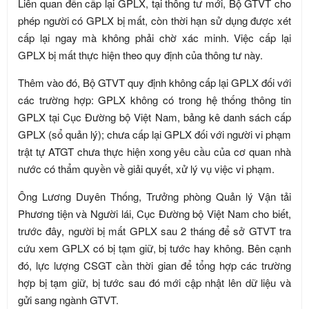
Liên quan đến cấp lại GPLX, tại thông tư mới, Bộ GTVT cho
phép người có GPLX bị mất, còn thời hạn sử dụng được xét
cấp lại ngay mà không phải chờ xác minh. Việc cấp lại
GPLX bị mất thực hiện theo quy định của thông tư này.
Thêm vào đó, Bộ GTVT quy định không cấp lại GPLX đối với
các trường hợp: GPLX không có trong hệ thống thông tin
GPLX tại Cục Đường bộ Việt Nam, bảng kê danh sách cấp
GPLX (sổ quản lý); chưa cấp lại GPLX đối với người vi phạm
trật tự ATGT chưa thực hiện xong yêu cầu của cơ quan nhà
nước có thẩm quyền về giải quyết, xử lý vụ việc vi phạm.
Ông Lương Duyên Thống, Trưởng phòng Quản lý Vận tải
Phương tiện và Người lái, Cục Đường bộ Việt Nam cho biết,
trước đây, người bị mất GPLX sau 2 tháng để sở GTVT tra
cứu xem GPLX có bị tạm giữ, bị tước hay không. Bên cạnh
đó, lực lượng CSGT cần thời gian để tổng hợp các trường
hợp bị tạm giữ, bị tước sau đó mới cập nhật lên dữ liệu và
gửi sang ngành GTVT.