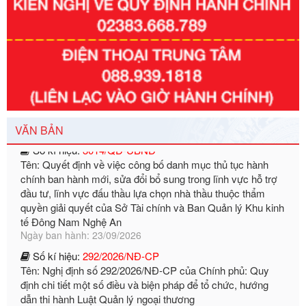
Số kí hiệu:
351/2025/NĐ-CP
Tên: Nghị định số 351/2025/NĐ-CP của Chính phủ: Quy
định chuẩn nghèo đa chiều quốc gia giai đoạn 2026 - 2030
Ngày ban hành: 29/12/2026
Số kí hiệu:
3014/QĐ-UBND
Tên: Quyết định về việc công bố danh mục thủ tục hành
VĂN BẢN
chính ban hành mới, sửa đổi bổ sung trong lĩnh vực hỗ trợ
đầu tư, lĩnh vực đấu thầu lựa chọn nhà thầu thuộc thẩm
quyền giải quyết của Sở Tài chính và Ban Quản lý Khu kinh
tế Đông Nam Nghệ An
Ngày ban hành: 23/09/2026
Số kí hiệu:
292/2026/NĐ-CP
Tên: Nghị định số 292/2026/NĐ-CP của Chính phủ: Quy
định chi tiết một số điều và biện pháp để tổ chức, hướng
dẫn thi hành Luật Quản lý ngoại thương
Ngày ban hành: 21/07/2026
Số kí hiệu:
292/2026/NĐ-CP