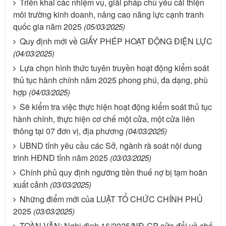
Triển khai các nhiệm vụ, giải pháp chủ yếu cải thiện
môi trường kinh doanh, nâng cao năng lực cạnh tranh
quốc gia năm 2025
(05/03/2025)
Quy định mới về GIẤY PHÉP HOẠT ĐỘNG ĐIỆN LỰC
(04/03/2025)
Lựa chọn hình thức tuyên truyền hoạt động kiểm soát
thủ tục hành chính năm 2025 phong phú, đa dạng, phù
hợp
(04/03/2025)
Sẽ kiểm tra việc thực hiện hoạt động kiểm soát thủ tục
hành chính, thực hiện cơ chế một cửa, một cửa liên
thông tại 07 đơn vị, địa phương
(04/03/2025)
UBND tỉnh yêu cầu các Sở, ngành rà soát nội dung
trình HĐND tỉnh năm 2025
(03/03/2025)
Chính phủ quy định ngưỡng tiền thuế nợ bị tạm hoãn
xuất cảnh
(03/03/2025)
Những điểm mới của LUẬT TỔ CHỨC CHÍNH PHỦ
2025
(03/03/2025)
TOÀN VĂN: Nghị định 16/2025/NĐ-CP sửa đổi về chế