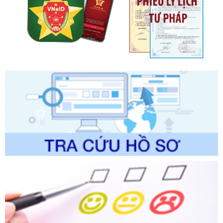
Số kí hiệu:
2303/QĐ-UBND
Tên: Quyết định công bố Danh mục thủ tục hành chính mới
ban hành, được sửa đổi, bổ sung, bị bãi bỏ và phê duyệt
Quy trình nội bộ, quy trình điện tử giải quyết thủ tục hành
chính trong một số lĩnh vực thuộc phạm vi chức năng quản
lý của Sở Văn hóa, Thể tha
Ngày ban hành: 01/06/2026
Số kí hiệu:
2304/QĐ-UBND
Tên: Quyết định công bố Danh mục thủ tục hành chính
được sửa đổi, bổ sung và phê duyệt Quy trình nội bộ, quy
trình điện tử giải quyết thủ tục hành chính trong lĩnh vực Du
lịch thuộc phạm vi chức năng quản lý của Sở Văn hóa, Thể
thao và Du lịch
Ngày ban hành: 01/06/2026
Số kí hiệu:
2310/QĐ-UBND
Tên: Về việc công bố Danh mục thủ tục hành chính sửa
đổi, bổ sung và phê duyệt Quy trình nội bộ, quy trình điện tử
trong giải quyết thủtục hành chính lĩnh vực biến đổi khí hậu
thuộc phạm vi giải quyết của Sở Nông nghiệp và Môi
trường
Ngày ban hành: 01/06/2026