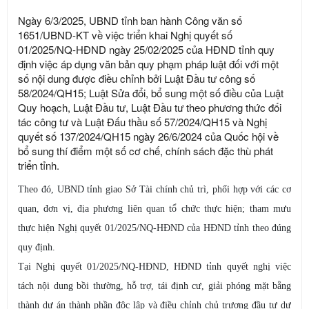
Ngày 6/3/2025, UBND tỉnh ban hành Công văn số
1651/UBND-KT về việc triển khai Nghị quyết số
01/2025/NQ-HĐND ngày 25/02/2025 của HĐND tỉnh quy
định việc áp dụng văn bản quy phạm pháp luật đối với một
số nội dung được điều chỉnh bởi Luật Đầu tư công số
58/2024/QH15; Luật Sửa đổi, bổ sung một số điều của Luật
Quy hoạch, Luật Đầu tư, Luật Đầu tư theo phương thức đối
tác công tư và Luật Đấu thầu số 57/2024/QH15 và Nghị
quyết số 137/2024/QH15 ngày 26/6/2024 của Quốc hội về
bổ sung thí điểm một số cơ chế, chính sách đặc thù phát
triển tỉnh.
Theo đó, UBND tỉnh giao Sở Tài chính chủ trì, phối hợp với các cơ
quan, đơn vị, địa phương liên quan tổ chức thực hiện; tham mưu
thực hiện Nghị quyết 01/2025/NQ-HĐND của HĐND tỉnh theo đúng
quy định.
Tại Nghị quyết 01/2025/NQ-HĐND, HĐND tỉnh quyết nghị việc
tách nội dung bồi thường, hỗ trợ, tái định cư, giải phóng mặt bằng
thành dự án thành phần độc lập và điều chỉnh chủ trương đầu tư dự