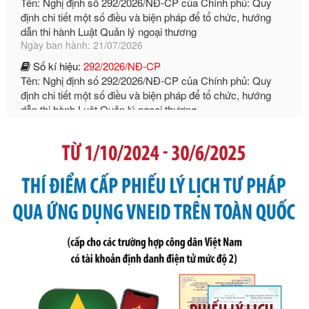
Ngày ban hành: 21/07/2026
Số kí hiệu:
292/2026/NĐ-CP
Tên: Nghị định số 292/2026/NĐ-CP của Chính phủ: Quy
định chi tiết một số điều và biện pháp để tổ chức, hướng
dẫn thi hành Luật Quản lý ngoại thương
Ngày ban hành: 21/07/2026
Số kí hiệu:
105/2026/TT-BTC
Tên: Thông tư số 105/2026/TT-BTC của Bộ Tài chính: Bãi
bỏ Thông tư số 87/2019/TT- BТC ngày 19 tháng 12 năm
2019 của Bộ trưởng Bộ Tài chính hướng dẫn thực hiện xử
phạt vi phạm hành chính trong lĩnh vực kho bạc nhà nước
Ngày ban hành: 21/07/2026
Số kí hiệu:
291/2026/NĐ-CP
Tên: Nghị định số 291/2026/NĐ-CP của Chính phủ: Sửa
đổi, bổ sung một số điều của Nghị định số 125/2020/NĐ-СР
ngày 19 tháng 10 năm 2020 của Chính phủ quy định xử
phạt vi phạm hành chính về thuế, hóa đơn được sửa đổi, bổ
sung bởi Nghị định số 102/2021/NĐ-CP
Ngày ban hành: 20/07/2026