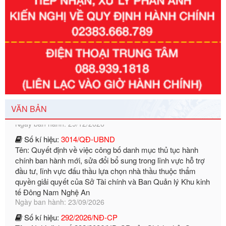
Số kí hiệu:
351/2025/NĐ-CP
Tên: Nghị định số 351/2025/NĐ-CP của Chính phủ: Quy
định chuẩn nghèo đa chiều quốc gia giai đoạn 2026 - 2030
Ngày ban hành: 29/12/2026
VĂN BẢN
Số kí hiệu:
3014/QĐ-UBND
Tên: Quyết định về việc công bố danh mục thủ tục hành
chính ban hành mới, sửa đổi bổ sung trong lĩnh vực hỗ trợ
đầu tư, lĩnh vực đấu thầu lựa chọn nhà thầu thuộc thẩm
quyền giải quyết của Sở Tài chính và Ban Quản lý Khu kinh
tế Đông Nam Nghệ An
Ngày ban hành: 23/09/2026
Số kí hiệu:
292/2026/NĐ-CP
Tên: Nghị định số 292/2026/NĐ-CP của Chính phủ: Quy
định chi tiết một số điều và biện pháp để tổ chức, hướng
dẫn thi hành Luật Quản lý ngoại thương