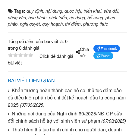
Tags:
quy định
,
nội dung
,
quốc hội
,
triển khai
,
sửa đổi
,
công văn
,
ban hành
,
phát triển
,
áp dụng
,
bổ sung
,
phạm
pháp
,
nghị quyết
,
quy hoạch
,
thí điểm
,
phương thức
Tổng số điểm của bài viết là: 0
trong 0 đánh giá
Chia
Facebook
sẻ:
Click để đánh giá
Tweet
bài viết
BÀI VIẾT LIÊN QUAN
Khẩn trương hoàn thành các hồ sơ, thủ tục đảm bảo
đủ điều kiện phân bổ chi tiết kế hoạch đầu tư công năm
2025
(07/03/2025)
Những nội dung của Nghị định 60/2025/NĐ-CP sửa
đổi chính sách hỗ trợ với sinh viên sư phạm
(07/03/2025)
Thực hiện thủ tục hành chính cho người dân, doanh