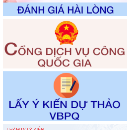
Số kí hiệu:
2300/QĐ-UBND
Tên: V/v công bố danh mục thủ tục hành chính được sửa
đổi, bổ sung và phê duyệt quy trình nội bộ, quy trình điện tử
giải quyết thủ tục hành chính trong lĩnh vực Luật sư thuộc
phạm vi chức năng quản lý của Sở Tư pháp
Ngày ban hành: 01/06/2026
Số kí hiệu:
351/2025/NĐ-CP
Tên: Nghị định số 351/2025/NĐ-CP của Chính phủ: Quy
định chuẩn nghèo đa chiều quốc gia giai đoạn 2026 - 2030
Ngày ban hành: 29/12/2026
Số kí hiệu:
3014/QĐ-UBND
Tên: Quyết định về việc công bố danh mục thủ tục hành
chính ban hành mới, sửa đổi bổ sung trong lĩnh vực hỗ trợ
đầu tư, lĩnh vực đấu thầu lựa chọn nhà thầu thuộc thẩm
quyền giải quyết của Sở Tài chính và Ban Quản lý Khu kinh
tế Đông Nam Nghệ An
Ngày ban hành: 23/09/2026
Số kí hiệu:
292/2026/NĐ-CP
Tên: Nghị định số 292/2026/NĐ-CP của Chính phủ: Quy
THĂM DÒ Ý KIẾN