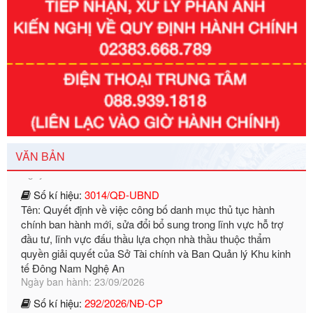
Số kí hiệu:
351/2025/NĐ-CP
Tên: Nghị định số 351/2025/NĐ-CP của Chính phủ: Quy
định chuẩn nghèo đa chiều quốc gia giai đoạn 2026 - 2030
Ngày ban hành: 29/12/2026
VĂN BẢN
Số kí hiệu:
3014/QĐ-UBND
Tên: Quyết định về việc công bố danh mục thủ tục hành
chính ban hành mới, sửa đổi bổ sung trong lĩnh vực hỗ trợ
đầu tư, lĩnh vực đấu thầu lựa chọn nhà thầu thuộc thẩm
quyền giải quyết của Sở Tài chính và Ban Quản lý Khu kinh
tế Đông Nam Nghệ An
Ngày ban hành: 23/09/2026
Số kí hiệu:
292/2026/NĐ-CP
Tên: Nghị định số 292/2026/NĐ-CP của Chính phủ: Quy
định chi tiết một số điều và biện pháp để tổ chức, hướng
dẫn thi hành Luật Quản lý ngoại thương