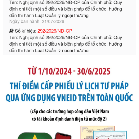
Ngày ban hành: 21/07/2026
Số kí hiệu:
292/2026/NĐ-CP
Tên: Nghị định số 292/2026/NĐ-CP của Chính phủ: Quy
định chi tiết một số điều và biện pháp để tổ chức, hướng
dẫn thi hành Luật Quản lý ngoại thương
Ngày ban hành: 21/07/2026
Số kí hiệu:
105/2026/TT-BTC
Tên: Thông tư số 105/2026/TT-BTC của Bộ Tài chính: Bãi
bỏ Thông tư số 87/2019/TT- BТC ngày 19 tháng 12 năm
2019 của Bộ trưởng Bộ Tài chính hướng dẫn thực hiện xử
phạt vi phạm hành chính trong lĩnh vực kho bạc nhà nước
Ngày ban hành: 21/07/2026
Số kí hiệu:
291/2026/NĐ-CP
Tên: Nghị định số 291/2026/NĐ-CP của Chính phủ: Sửa
đổi, bổ sung một số điều của Nghị định số 125/2020/NĐ-СР
ngày 19 tháng 10 năm 2020 của Chính phủ quy định xử
phạt vi phạm hành chính về thuế, hóa đơn được sửa đổi, bổ
sung bởi Nghị định số 102/2021/NĐ-CP
Ngày ban hành: 20/07/2026
Số kí hiệu:
2303/QĐ-UBND