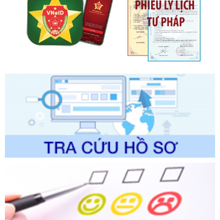
Tên: Quyết định công bố Danh mục thủ tục hành chính mới
ban hành, được sửa đổi, bổ sung, bị bãi bỏ và phê duyệt
Quy trình nội bộ, quy trình điện tử giải quyết thủ tục hành
chính trong một số lĩnh vực thuộc phạm vi chức năng quản
lý của Sở Văn hóa, Thể tha
Ngày ban hành: 01/06/2026
Số kí hiệu:
2304/QĐ-UBND
Tên: Quyết định công bố Danh mục thủ tục hành chính
được sửa đổi, bổ sung và phê duyệt Quy trình nội bộ, quy
trình điện tử giải quyết thủ tục hành chính trong lĩnh vực Du
lịch thuộc phạm vi chức năng quản lý của Sở Văn hóa, Thể
thao và Du lịch
Ngày ban hành: 01/06/2026
Số kí hiệu:
2310/QĐ-UBND
Tên: Về việc công bố Danh mục thủ tục hành chính sửa
đổi, bổ sung và phê duyệt Quy trình nội bộ, quy trình điện tử
trong giải quyết thủtục hành chính lĩnh vực biến đổi khí hậu
thuộc phạm vi giải quyết của Sở Nông nghiệp và Môi
trường
Ngày ban hành: 01/06/2026