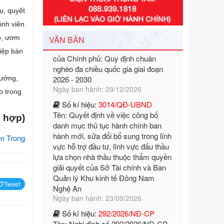
u, quyết
Số kí hiệu:
351/2025/NĐ-CP
Tên: Nghị định số 351/2025/NĐ-CP
inh viên
của Chính phủ: Quy định chuẩn
ạo, ươm
VĂN BẢN
nghèo đa chiều quốc gia giai đoạn
iệp bán
2026 - 2030
Ngày ban hành: 29/12/2026
Số kí hiệu:
3014/QĐ-UBND
tưởng,
Tên: Quyết định về việc công bố
o trong
danh mục thủ tục hành chính ban
hành mới, sửa đổi bổ sung trong lĩnh
 hợp)
vực hỗ trợ đầu tư, lĩnh vực đấu thầu
lựa chọn nhà thầu thuộc thẩm quyền
n Trong
giải quyết của Sở Tài chính và Ban
Quản lý Khu kinh tế Đông Nam
Nghệ An
Ngày ban hành: 23/09/2026
Tweet
Số kí hiệu:
292/2026/NĐ-CP
Tên: Nghị định số 292/2026/NĐ-CP
của Chính phủ: Quy định chi tiết một
số điều và biện pháp để tổ chức,