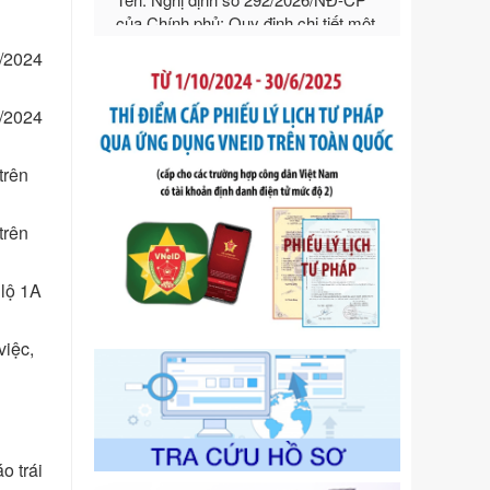
hướng dẫn thi hành Luật Quản lý
ngoại thương
2/2024
Ngày ban hành: 21/07/2026
Số kí hiệu:
292/2026/NĐ-CP
Tên: Nghị định số 292/2026/NĐ-CP
2/2024
của Chính phủ: Quy định chi tiết một
số điều và biện pháp để tổ chức,
trên
hướng dẫn thi hành Luật Quản lý
ngoại thương
Ngày ban hành: 21/07/2026
trên
Số kí hiệu:
105/2026/TT-BTC
Tên: Thông tư số 105/2026/TT-BTC
 lộ 1A
của Bộ Tài chính: Bãi bỏ Thông tư số
87/2019/TT- BТC ngày 19 tháng 12
việc,
năm 2019 của Bộ trưởng Bộ Tài
chính hướng dẫn thực hiện xử phạt
vi phạm hành chính trong lĩnh vực
kho bạc nhà nước
Ngày ban hành: 21/07/2026
o trái
Số kí hiệu:
291/2026/NĐ-CP