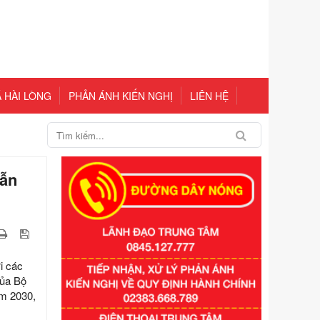
 HÀI LÒNG
PHẢN ÁNH KIẾN NGHỊ
LIÊN HỆ
dẫn
i các
của Bộ
ăm 2030,