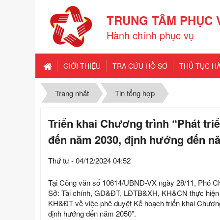
TRUNG TÂM PHỤC 
Hành chính phục vụ
GIỚI THIỆU
TRA CỨU HỒ SƠ
THỦ TỤC H
Trang nhất
Tin tổng hợp
Triển khai Chương trình “Phát tr
đến năm 2030, định hướng đến năm
Thứ tư - 04/12/2024 04:52
Tại Công văn số 10614/UBND-VX ngày 28/11, Phó Chủ
Sở: Tài chính, GD&ĐT, LĐTB&XH, KH&CN thực hiện 
KH&ĐT về việc phê duyệt Kế hoạch triển khai Chương
định hướng đến năm 2050”.