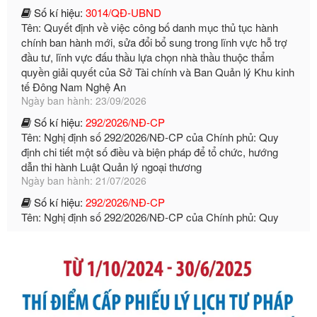
chính ban hành mới, sửa đổi bổ sung trong lĩnh vực hỗ trợ
đầu tư, lĩnh vực đấu thầu lựa chọn nhà thầu thuộc thẩm
quyền giải quyết của Sở Tài chính và Ban Quản lý Khu kinh
tế Đông Nam Nghệ An
Ngày ban hành: 23/09/2026
Số kí hiệu:
292/2026/NĐ-CP
Tên: Nghị định số 292/2026/NĐ-CP của Chính phủ: Quy
định chi tiết một số điều và biện pháp để tổ chức, hướng
dẫn thi hành Luật Quản lý ngoại thương
Ngày ban hành: 21/07/2026
Số kí hiệu:
292/2026/NĐ-CP
Tên: Nghị định số 292/2026/NĐ-CP của Chính phủ: Quy
định chi tiết một số điều và biện pháp để tổ chức, hướng
dẫn thi hành Luật Quản lý ngoại thương
Ngày ban hành: 21/07/2026
Số kí hiệu:
105/2026/TT-BTC
Tên: Thông tư số 105/2026/TT-BTC của Bộ Tài chính: Bãi
bỏ Thông tư số 87/2019/TT- BТC ngày 19 tháng 12 năm
2019 của Bộ trưởng Bộ Tài chính hướng dẫn thực hiện xử
phạt vi phạm hành chính trong lĩnh vực kho bạc nhà nước