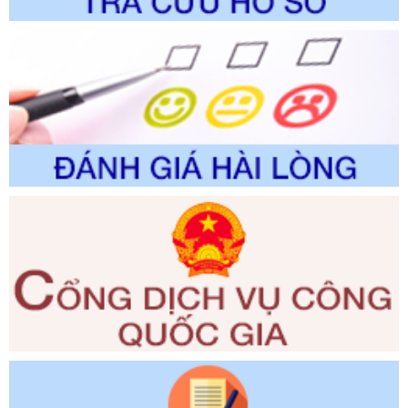
thao và Du lịch
Ngày ban hành: 01/06/2026
Số kí hiệu:
2310/QĐ-UBND
Tên: Về việc công bố Danh mục thủ tục hành chính sửa
đổi, bổ sung và phê duyệt Quy trình nội bộ, quy trình điện tử
trong giải quyết thủtục hành chính lĩnh vực biến đổi khí hậu
thuộc phạm vi giải quyết của Sở Nông nghiệp và Môi
trường
Ngày ban hành: 01/06/2026
Số kí hiệu:
2300/QĐ-UBND
Tên: V/v công bố danh mục thủ tục hành chính được sửa
đổi, bổ sung và phê duyệt quy trình nội bộ, quy trình điện tử
giải quyết thủ tục hành chính trong lĩnh vực Luật sư thuộc
phạm vi chức năng quản lý của Sở Tư pháp
Ngày ban hành: 01/06/2026
Số kí hiệu:
351/2025/NĐ-CP
Tên: Nghị định số 351/2025/NĐ-CP của Chính phủ: Quy
định chuẩn nghèo đa chiều quốc gia giai đoạn 2026 - 2030
Ngày ban hành: 29/12/2026
Số kí hiệu:
3014/QĐ-UBND