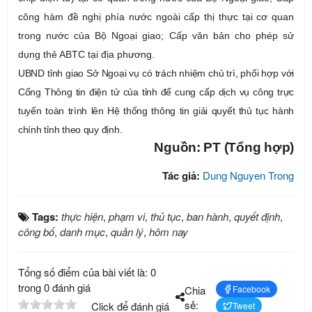
công hàm đề nghị phía nước ngoài cấp thị thực tại cơ quan
trong nước của Bộ Ngoại giao; Cấp văn bản cho phép sử
dụng thẻ ABTC tại địa phương.
UBND tỉnh giao Sở Ngoại vụ có trách nhiệm chủ trì, phối hợp với
Cổng Thông tin điện tử của tỉnh để cung cấp dịch vụ công trực
tuyến toàn trình lên Hệ thống thông tin giải quyết thủ tục hành
chính tỉnh theo quy định.
Nguồn: PT (Tổng hợp)
Tác giả:
Dung Nguyen Trong
Tags:
thực hiện
,
phạm vi
,
thủ tục
,
ban hành
,
quyết định
,
công bố
,
danh mục
,
quản lý
,
hôm nay
Tổng số điểm của bài viết là: 0
trong 0 đánh giá
Chia
Facebook
sẻ:
Click để đánh giá
Tweet