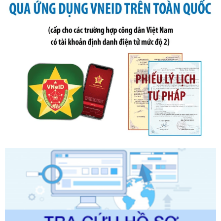
Ngày ban hành: 21/07/2026
Số kí hiệu:
291/2026/NĐ-CP
Tên: Nghị định số 291/2026/NĐ-CP của Chính phủ: Sửa
đổi, bổ sung một số điều của Nghị định số 125/2020/NĐ-СР
ngày 19 tháng 10 năm 2020 của Chính phủ quy định xử
phạt vi phạm hành chính về thuế, hóa đơn được sửa đổi, bổ
sung bởi Nghị định số 102/2021/NĐ-CP
Ngày ban hành: 20/07/2026
Số kí hiệu:
2303/QĐ-UBND
Tên: Quyết định công bố Danh mục thủ tục hành chính mới
ban hành, được sửa đổi, bổ sung, bị bãi bỏ và phê duyệt
Quy trình nội bộ, quy trình điện tử giải quyết thủ tục hành
chính trong một số lĩnh vực thuộc phạm vi chức năng quản
lý của Sở Văn hóa, Thể tha
Ngày ban hành: 01/06/2026
Số kí hiệu:
2304/QĐ-UBND
Tên: Quyết định công bố Danh mục thủ tục hành chính
được sửa đổi, bổ sung và phê duyệt Quy trình nội bộ, quy
trình điện tử giải quyết thủ tục hành chính trong lĩnh vực Du
lịch thuộc phạm vi chức năng quản lý của Sở Văn hóa, Thể