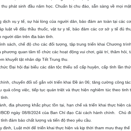
n thu phát sinh đầu năm học. Chuẩn bị chu đáo, sẵn sàng về mọi mặ
 dịch vụ y tế, sự hài lòng của người dân, bảo đảm an toàn tại các cơ
p luật về đấu thầu thuốc, vật tư y tế, bảo đảm các cơ sở y tế đủ th
 người dân trên địa bàn tỉnh.
ính sách, chế độ cho các đối tượng, tập trung triển khai Chương tr
phương quan tâm tổ chức các hoạt động vui chơi, giải trí, thăm hỏi, 
em khuyết tật nhân dịp Tết Trung thu.
hức Đại hội đại biểu các dân tộc thiểu số cấp huyện, cấp tỉnh lần th
hính, chuyển đổi số gắn với triển khai Đề án 06; tăng cường công tác
quả công việc, tiếp tục quán triệt và thực hiện nghiêm túc theo tinh 
tỉnh.
nh, địa phương khắc phục tồn tại, hạn chế và triển khai thực hiện c
-TB/BCĐ ngày 08/8/2024 của Ban Chỉ đạo Cải cách hành chính. Chủ 
n tỉnh đảm bảo chất lượng và tiến độ theo yêu cầu.
 định, Luật mới để triển khai thực hiện và kịp thời tham mưu thay thế