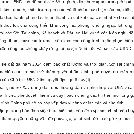
trực UBND tỉnh đề nghị các Sở, ngành, địa phương tập trung rà soát, 
kinh doanh; khẩn trương rà soát và tổ chức thực hiện các mục tiêu, c
để điều hành, phấn đấu hoàn thành và đạt kết quả cao nhất kế hoạch đ
hủy lợi; chủ động triển khai công tác phòng, chống ngập, lụt, úng
i các Sở: Tài chính, Kế hoạch và Đầu tư, Nội vụ về các kiến nghị, đề
ông; tham mưu chủ trương triển khai các công trình khắc phục thiên
hiện công tác chống cháy rừng tại huyện Nghi Lộc và báo cáo UBND 
kê đất đai năm 2024 đảm bảo chất lượng và thời gian. Sở Tài chính 
 nghiên cứu, rà soát về thẩm quyền thẩm định, phê duyệt dự toán 
 của Chủ tịch UBND tỉnh quyết định, phê duyệt).
 xã, giao Sở Xây dựng đôn đốc, hướng dẫn và phối hợp với UBND cá
nh việc phê duyệt nhiệm vụ quy hoạch chung các thị trấn mở rộng 
 trình Chính phủ hồ sơ sắp xếp đơn vị hành chính cấp xã của tỉnh.
 địa phương bảo đảm việc thực hiện sắp xếp đơn vị hành chính cấp hu
 thẩm quyền những vấn đề phức tạp, phát sinh để tháo gỡ kịp thời, 