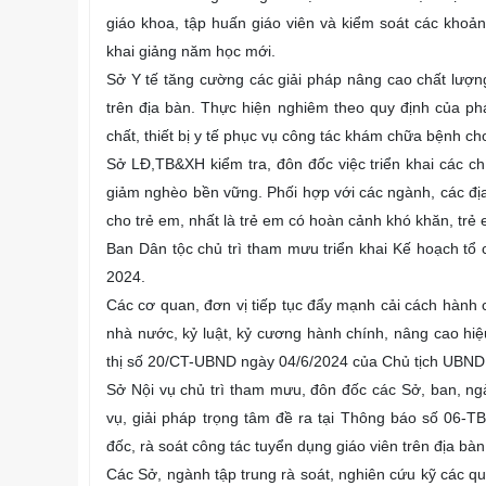
giáo khoa, tập huấn giáo viên và kiểm soát các khoả
khai giảng năm học mới.
Sở Y tế tăng cường các giải pháp nâng cao chất lượng
trên địa bàn. Thực hiện nghiêm theo quy định của phá
chất, thiết bị y tế phục vụ công tác khám chữa bệnh cho
Sở LĐ,TB&XH kiểm tra, đôn đốc việc triển khai các ch
giảm nghèo bền vững. Phối hợp với các ngành, các địa 
cho trẻ em, nhất là trẻ em có hoàn cảnh khó khăn, trẻ 
Ban Dân tộc chủ trì tham mưu triển khai Kế hoạch tổ c
2024.
Các cơ quan, đơn vị tiếp tục đẩy mạnh cải cách hành c
nhà nước, kỷ luật, kỷ cương hành chính, nâng cao hiệu 
thị số 20/CT-UBND ngày 04/6/2024 của Chủ tịch UBND 
Sở Nội vụ chủ trì tham mưu, đôn đốc các Sở, ban, ngà
vụ, giải pháp trọng tâm đề ra tại Thông báo số 06
đốc, rà soát công tác tuyển dụng giáo viên trên địa bà
Các Sở, ngành tập trung rà soát, nghiên cứu kỹ các quy