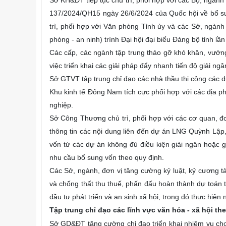
Sở KH&ĐT tiếp tục chủ trì, phối hợp với các Bộ, ngà
137/2024/QH15 ngày 26/6/2024 của Quốc hội về bổ sung
trì, phối hợp với Văn phòng Tỉnh ủy và các Sở, ngành 
phòng - an ninh) trình Đại hội đại biểu Đảng bộ tỉnh l
Các cấp, các ngành tập trung tháo gỡ khó khăn, vướng 
việc triển khai các giải pháp đẩy nhanh tiến độ giải n
Sở GTVT tập trung chỉ đạo các nhà thầu thi công các d
Khu kinh tế Đông Nam tích cực phối hợp với các địa p
nghiệp.
Sở Công Thương chủ trì, phối hợp với các cơ quan, đơ
thông tin các nội dung liên đến dự án LNG Quỳnh Lập,
vốn từ các dự án không đủ điều kiện giải ngân hoặc 
nhu cầu bổ sung vốn theo quy định.
Các Sở, ngành, đơn vị tăng cường kỷ luật, kỷ cương tà
và chống thất thu thuế, phấn đấu hoàn thành dự toán 
đầu tư phát triển và an sinh xã hội, trong đó thực hiệ
Tập trung chỉ đạo các lĩnh vực văn hóa - xã hội th
Sở GD&ĐT tăng cường chỉ đạo triển khai nhiệm vụ ch