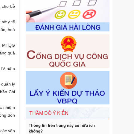
một số điều của Nghị định số
t cho Lễ
125/2020/NĐ-СР ngày 19 tháng 10
năm 2020 của Chính phủ quy định
 sở y tế
xử phạt vi phạm hành chính về thuế,
hóa đơn được sửa đổi, bổ sung bởi
uốc, hoá
Nghị định số 102/2021/NĐ-CP
Ngày ban hành: 20/07/2026
ình MTQG
Số kí hiệu:
2303/QĐ-UBND
tặng quà
Tên: Quyết định công bố Danh mục
thủ tục hành chính mới ban hành,
ứ IV năm
được sửa đổi, bổ sung, bị bãi bỏ và
phê duyệt Quy trình nội bộ, quy trình
điện tử giải quyết thủ tục hành chính
 quản lý
trong một số lĩnh vực thuộc phạm vi
thần Chỉ
chức năng quản lý của Sở Văn hóa,
Thể tha
Ngày ban hành: 01/06/2026
ác nhiệm
THĂM DÒ Ý KIẾN
động đôn
Số kí hiệu:
2304/QĐ-UBND
Tên: Quyết định công bố Danh mục
Thông tin trên trang này có hữu ích
thủ tục hành chính được sửa đổi, bổ
không?
 các văn