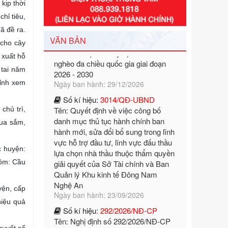
kịp thời
Tên: Nghị định số 351/2025/NĐ-CP
của Chính phủ: Quy định chuẩn
hỉ tiêu,
nghèo đa chiều quốc gia giai đoạn
ã đề ra.
2026 - 2030
VĂN BẢN
 cho cây
Ngày ban hành: 29/12/2026
 xuất hỗ
Số kí hiệu:
3014/QĐ-UBND
 tai năm
Tên: Quyết định về việc công bố
tỉnh xem
danh mục thủ tục hành chính ban
hành mới, sửa đổi bổ sung trong lĩnh
vực hỗ trợ đầu tư, lĩnh vực đấu thầu
chủ trì,
lựa chọn nhà thầu thuộc thẩm quyền
mua sắm,
giải quyết của Sở Tài chính và Ban
Quản lý Khu kinh tế Đông Nam
Nghệ An
c huyện:
Ngày ban hành: 23/09/2026
gồm: Cầu
Số kí hiệu:
292/2026/NĐ-CP
Tên: Nghị định số 292/2026/NĐ-CP
yện, cấp
của Chính phủ: Quy định chi tiết một
hiệu quả
số điều và biện pháp để tổ chức,
hướng dẫn thi hành Luật Quản lý
ngoại thương