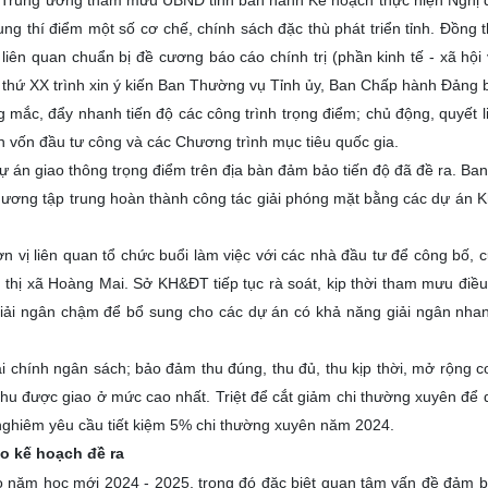
nh Trung ương tham mưu UBND tỉnh ban hành Kế hoạch thực hiện Nghị 
 thí điểm một số cơ chế, chính sách đặc thù phát triển tỉnh. Đồng t
liên quan chuẩn bị đề cương báo cáo chính trị (phần kinh tế - xã hội
ần thứ XX trình xin ý kiến Ban Thường vụ Tỉnh ủy, Ban Chấp hành Đảng b
mắc, đẩy nhanh tiến độ các công trình trọng điểm; chủ động, quyết li
gân vốn đầu tư công và các Chương trình mục tiêu quốc gia.
ự án giao thông trọng điểm trên địa bàn đảm bảo tiến độ đã đề ra. Ban
hương tập trung hoàn thành công tác giải phóng mặt bằng các dự án 
n vị liên quan tổ chức buổi làm việc với các nhà đầu tư để công bố, 
 thị xã Hoàng Mai. Sở KH&ĐT tiếp tục rà soát, kịp thời tham mưu điề
giải ngân chậm để bổ sung cho các dự án có khả năng giải ngân nha
i chính ngân sách; bảo đảm thu đúng, thu đủ, thu kịp thời, mở rộng c
thu được giao ở mức cao nhất. Triệt để cắt giảm chi thường xuyên để 
n nghiêm yêu cầu tiết kiệm 5% chi thường xuyên năm 2024.
eo kế hoạch đề ra
o năm học mới 2024 - 2025, trong đó đặc biệt quan tâm vấn đề đảm 