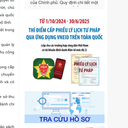
quyết số
Ngày ban hành: 21/07/2026
hời, chủ
Số kí hiệu:
292/2026/NĐ-CP
 và quốc
Tên: Nghị định số 292/2026/NĐ-CP
ộ tỉnh.
của Chính phủ: Quy định chi tiết một
ệt trong
số điều và biện pháp để tổ chức,
hướng dẫn thi hành Luật Quản lý
ngoại thương
 quản lý
Ngày ban hành: 21/07/2026
Khu công
Số kí hiệu:
105/2026/TT-BTC
Tên: Thông tư số 105/2026/TT-BTC
cung cấp
của Bộ Tài chính: Bãi bỏ Thông tư số
u chuyển
87/2019/TT- BТC ngày 19 tháng 12
năm 2019 của Bộ trưởng Bộ Tài
nh và có
chính hướng dẫn thực hiện xử phạt
vi phạm hành chính trong lĩnh vực
ơ sở thu
kho bạc nhà nước
dành chi
Ngày ban hành: 21/07/2026
Số kí hiệu:
291/2026/NĐ-CP
Tên: Nghị định số 291/2026/NĐ-CP
của Chính phủ: Sửa đổi, bổ sung
bảo sách