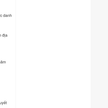
phạm vi chức năng quản lý của Sở
Tư pháp
Ngày ban hành: 01/06/2026
ức danh
Số kí hiệu:
351/2025/NĐ-CP
Tên: Nghị định số 351/2025/NĐ-CP
của Chính phủ: Quy định chuẩn
n địa
nghèo đa chiều quốc gia giai đoạn
2026 - 2030
Ngày ban hành: 29/12/2026
Số kí hiệu:
3014/QĐ-UBND
Tên: Quyết định về việc công bố
 năm
danh mục thủ tục hành chính ban
hành mới, sửa đổi bổ sung trong lĩnh
vực hỗ trợ đầu tư, lĩnh vực đấu thầu
lựa chọn nhà thầu thuộc thẩm quyền
giải quyết của Sở Tài chính và Ban
Quản lý Khu kinh tế Đông Nam
Nghệ An
Ngày ban hành: 23/09/2026
uyết
Số kí hiệu:
292/2026/NĐ-CP