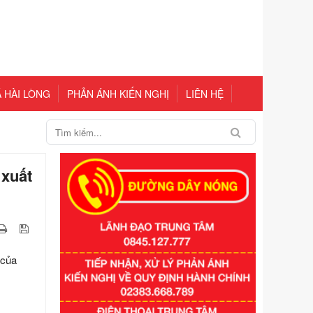
 HÀI LÒNG
PHẢN ÁNH KIẾN NGHỊ
LIÊN HỆ
 xuất
 của
Số kí hiệu:
351/2025/NĐ-CP