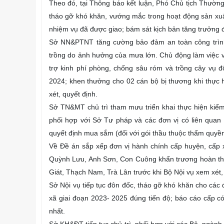
Theo đó, tại Thông báo kết luận, Phó Chủ tịch Thường 
tháo gỡ khó khăn, vướng mắc trong hoạt động sản xuất 
nhiệm vụ đã được giao; bám sát kịch bản tăng trưởng 
Sở NN&PTNT tăng cường bảo đảm an toàn công trình t
trồng do ảnh hưởng của mưa lớn. Chủ động làm việc vớ
trợ kinh phí phòng, chống sâu róm và trồng cây vụ đ
2024; khen thưởng cho 02 cán bộ bị thương khi thực 
xét, quyết định.
Sở TN&MT chủ trì tham mưu triển khai thực hiện kiểm 
phối hợp với Sở Tư pháp và các đơn vị có liên quan
quyết định mua sắm (đối với gói thầu thuộc thẩm quyền
Về Đề án sắp xếp đơn vị hành chính cấp huyện, cấp
Quỳnh Lưu, Anh Sơn, Con Cuông khẩn trương hoàn thà
Giát, Thạch Nam, Trà Lân trước khi Bộ Nội vụ xem xét,
Sở Nội vụ tiếp tục đôn đốc, tháo gỡ khó khăn cho các
xã giai đoạn 2023- 2025 đúng tiến độ; báo cáo cấp có
nhất.