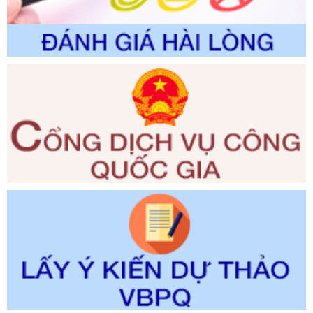
Tên: V/v công bố danh mục thủ tục hành chính được sửa
đổi, bổ sung và phê duyệt quy trình nội bộ, quy trình điện tử
giải quyết thủ tục hành chính trong lĩnh vực Luật sư thuộc
phạm vi chức năng quản lý của Sở Tư pháp
Ngày ban hành: 01/06/2026
Số kí hiệu:
351/2025/NĐ-CP
Tên: Nghị định số 351/2025/NĐ-CP của Chính phủ: Quy
định chuẩn nghèo đa chiều quốc gia giai đoạn 2026 - 2030
Ngày ban hành: 29/12/2026
Số kí hiệu:
3014/QĐ-UBND
Tên: Quyết định về việc công bố danh mục thủ tục hành
chính ban hành mới, sửa đổi bổ sung trong lĩnh vực hỗ trợ
đầu tư, lĩnh vực đấu thầu lựa chọn nhà thầu thuộc thẩm
quyền giải quyết của Sở Tài chính và Ban Quản lý Khu kinh
tế Đông Nam Nghệ An
Ngày ban hành: 23/09/2026
Số kí hiệu:
292/2026/NĐ-CP
Tên: Nghị định số 292/2026/NĐ-CP của Chính phủ: Quy
định chi tiết một số điều và biện pháp để tổ chức, hướng