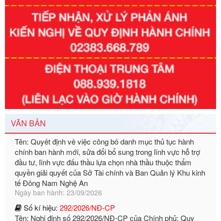
Số kí hiệu:
351/2025/NĐ-CP
Tên: Nghị định số 351/2025/NĐ-CP của Chính phủ: Quy
định chuẩn nghèo đa chiều quốc gia giai đoạn 2026 - 2030
Ngày ban hành: 29/12/2026
Số kí hiệu:
3014/QĐ-UBND
Tên: Quyết định về việc công bố danh mục thủ tục hành
chính ban hành mới, sửa đổi bổ sung trong lĩnh vực hỗ trợ
VĂN BẢN
đầu tư, lĩnh vực đấu thầu lựa chọn nhà thầu thuộc thẩm
quyền giải quyết của Sở Tài chính và Ban Quản lý Khu kinh
tế Đông Nam Nghệ An
Ngày ban hành: 23/09/2026
Số kí hiệu:
292/2026/NĐ-CP
Tên: Nghị định số 292/2026/NĐ-CP của Chính phủ: Quy
định chi tiết một số điều và biện pháp để tổ chức, hướng
dẫn thi hành Luật Quản lý ngoại thương
Ngày ban hành: 21/07/2026