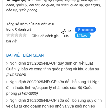
hành
,
quản lý
,
chi tiết
,
cơ quan
,
cá nhân
,
quân sự
,
lực lượng
,
bảo vệ
,
quốc phòng
Tổng số điểm của bài viết là: 0
trong 0 đánh giá
Chia
Facebook
sẻ:
Click để đánh giá
Tweet
bài viết
BÀI VIẾT LIÊN QUAN
Nghị định 213/2025/NĐ-CP quy định chi tiết Luật
Quản lý, bảo vệ công trình quốc phòng và khu quân sự
(31/07/2025)
Nghị định 209/2025/NĐ-CP sửa đổi, bổ sung 11 Nghị
định thuộc lĩnh vực quản lý nhà nước của Bộ Quốc
phòng
(31/07/2025)
Nghị định 210/2025/NĐ-CP sửa đổi, bổ sung quy định
về đầu tư cho doanh nghiệp nhỏ và vừa khởi nghiệp