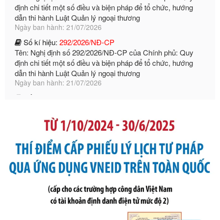
Số kí hiệu:
292/2026/NĐ-CP
Tên: Nghị định số 292/2026/NĐ-CP của Chính phủ: Quy
định chi tiết một số điều và biện pháp để tổ chức, hướng
dẫn thi hành Luật Quản lý ngoại thương
Ngày ban hành: 21/07/2026
Số kí hiệu:
105/2026/TT-BTC
Tên: Thông tư số 105/2026/TT-BTC của Bộ Tài chính: Bãi
bỏ Thông tư số 87/2019/TT- BТC ngày 19 tháng 12 năm
2019 của Bộ trưởng Bộ Tài chính hướng dẫn thực hiện xử
phạt vi phạm hành chính trong lĩnh vực kho bạc nhà nước
Ngày ban hành: 21/07/2026
Số kí hiệu:
291/2026/NĐ-CP
Tên: Nghị định số 291/2026/NĐ-CP của Chính phủ: Sửa
đổi, bổ sung một số điều của Nghị định số 125/2020/NĐ-СР
ngày 19 tháng 10 năm 2020 của Chính phủ quy định xử
phạt vi phạm hành chính về thuế, hóa đơn được sửa đổi, bổ
sung bởi Nghị định số 102/2021/NĐ-CP
Ngày ban hành: 20/07/2026
Số kí hiệu:
2303/QĐ-UBND
Tên: Quyết định công bố Danh mục thủ tục hành chính mới