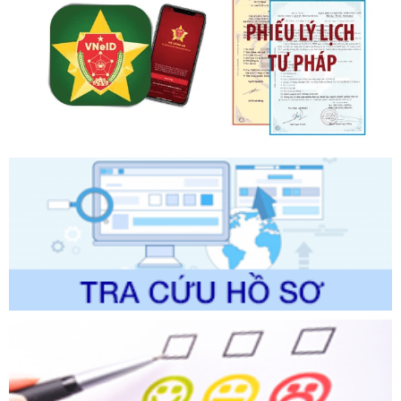
ban hành, được sửa đổi, bổ sung, bị bãi bỏ và phê duyệt
Quy trình nội bộ, quy trình điện tử giải quyết thủ tục hành
chính trong một số lĩnh vực thuộc phạm vi chức năng quản
lý của Sở Văn hóa, Thể tha
Ngày ban hành: 01/06/2026
Số kí hiệu:
2304/QĐ-UBND
Tên: Quyết định công bố Danh mục thủ tục hành chính
được sửa đổi, bổ sung và phê duyệt Quy trình nội bộ, quy
trình điện tử giải quyết thủ tục hành chính trong lĩnh vực Du
lịch thuộc phạm vi chức năng quản lý của Sở Văn hóa, Thể
thao và Du lịch
Ngày ban hành: 01/06/2026
Số kí hiệu:
2310/QĐ-UBND
Tên: Về việc công bố Danh mục thủ tục hành chính sửa
đổi, bổ sung và phê duyệt Quy trình nội bộ, quy trình điện tử
trong giải quyết thủtục hành chính lĩnh vực biến đổi khí hậu
thuộc phạm vi giải quyết của Sở Nông nghiệp và Môi
trường
Ngày ban hành: 01/06/2026
Số kí hiệu:
2300/QĐ-UBND