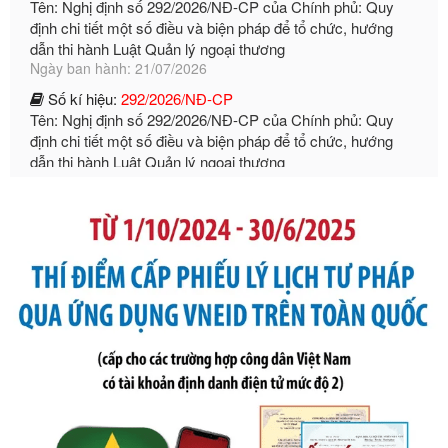
Ngày ban hành: 21/07/2026
Số kí hiệu:
292/2026/NĐ-CP
Tên: Nghị định số 292/2026/NĐ-CP của Chính phủ: Quy
định chi tiết một số điều và biện pháp để tổ chức, hướng
dẫn thi hành Luật Quản lý ngoại thương
Ngày ban hành: 21/07/2026
Số kí hiệu:
105/2026/TT-BTC
Tên: Thông tư số 105/2026/TT-BTC của Bộ Tài chính: Bãi
bỏ Thông tư số 87/2019/TT- BТC ngày 19 tháng 12 năm
2019 của Bộ trưởng Bộ Tài chính hướng dẫn thực hiện xử
phạt vi phạm hành chính trong lĩnh vực kho bạc nhà nước
Ngày ban hành: 21/07/2026
Số kí hiệu:
291/2026/NĐ-CP
Tên: Nghị định số 291/2026/NĐ-CP của Chính phủ: Sửa
đổi, bổ sung một số điều của Nghị định số 125/2020/NĐ-СР
ngày 19 tháng 10 năm 2020 của Chính phủ quy định xử
phạt vi phạm hành chính về thuế, hóa đơn được sửa đổi, bổ
sung bởi Nghị định số 102/2021/NĐ-CP
Ngày ban hành: 20/07/2026