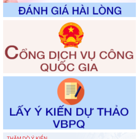
Số kí hiệu:
2300/QĐ-UBND
Tên: V/v công bố danh mục thủ tục hành chính được sửa
đổi, bổ sung và phê duyệt quy trình nội bộ, quy trình điện tử
giải quyết thủ tục hành chính trong lĩnh vực Luật sư thuộc
phạm vi chức năng quản lý của Sở Tư pháp
Ngày ban hành: 01/06/2026
Số kí hiệu:
351/2025/NĐ-CP
Tên: Nghị định số 351/2025/NĐ-CP của Chính phủ: Quy
định chuẩn nghèo đa chiều quốc gia giai đoạn 2026 - 2030
Ngày ban hành: 29/12/2026
Số kí hiệu:
3014/QĐ-UBND
Tên: Quyết định về việc công bố danh mục thủ tục hành
chính ban hành mới, sửa đổi bổ sung trong lĩnh vực hỗ trợ
đầu tư, lĩnh vực đấu thầu lựa chọn nhà thầu thuộc thẩm
quyền giải quyết của Sở Tài chính và Ban Quản lý Khu kinh
tế Đông Nam Nghệ An
Ngày ban hành: 23/09/2026
Số kí hiệu:
292/2026/NĐ-CP
Tên: Nghị định số 292/2026/NĐ-CP của Chính phủ: Quy
THĂM DÒ Ý KIẾN