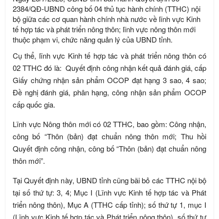
2384/QĐ-UBND công bố 04 thủ tục hành chính (TTHC) nội
bộ giữa các cơ quan hành chính nhà nước về lĩnh vực Kinh
tế hợp tác và phát triển nông thôn; lĩnh vực nông thôn mới
thuộc phạm vi, chức năng quản lý của UBND tỉnh.
Cụ thể, lĩnh vực Kinh tế hợp tác và phát triển nông thôn có
02 TTHC đó là: Quyết định công nhận kết quả đánh giá, cấp
Giấy chứng nhận sản phẩm OCOP đạt hạng 3 sao, 4 sao;
Đề nghị đánh giá, phân hạng, công nhận sản phẩm OCOP
cấp quốc gia.
Lĩnh vực Nông thôn mới có 02 TTHC, bao gồm: Công nhận,
công bố “Thôn (bản) đạt chuẩn nông thôn mới; Thu hồi
Quyết định công nhận, công bố “Thôn (bản) đạt chuẩn nông
thôn mới”.
Tại Quyết định này, UBND tỉnh cũng bãi bỏ các TTHC nội bộ
tại số thứ tự: 3, 4; Mục I (Lĩnh vực Kinh tế hợp tác và Phát
triển nông thôn), Mục A (TTHC cấp tỉnh); số thứ tự 1, mục I
(Lĩnh vực Kinh tế hợp tác và Phát triển nông thôn), số thứ tự