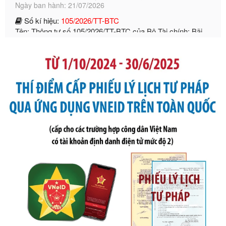
bỏ Thông tư số 87/2019/TT- BТC ngày 19 tháng 12 năm
2019 của Bộ trưởng Bộ Tài chính hướng dẫn thực hiện xử
phạt vi phạm hành chính trong lĩnh vực kho bạc nhà nước
Ngày ban hành: 21/07/2026
Số kí hiệu:
291/2026/NĐ-CP
Tên: Nghị định số 291/2026/NĐ-CP của Chính phủ: Sửa
đổi, bổ sung một số điều của Nghị định số 125/2020/NĐ-СР
ngày 19 tháng 10 năm 2020 của Chính phủ quy định xử
phạt vi phạm hành chính về thuế, hóa đơn được sửa đổi, bổ
sung bởi Nghị định số 102/2021/NĐ-CP
Ngày ban hành: 20/07/2026
Số kí hiệu:
2303/QĐ-UBND
Tên: Quyết định công bố Danh mục thủ tục hành chính mới
ban hành, được sửa đổi, bổ sung, bị bãi bỏ và phê duyệt
Quy trình nội bộ, quy trình điện tử giải quyết thủ tục hành
chính trong một số lĩnh vực thuộc phạm vi chức năng quản
lý của Sở Văn hóa, Thể tha
Ngày ban hành: 01/06/2026
Số kí hiệu:
2304/QĐ-UBND
Tên: Quyết định công bố Danh mục thủ tục hành chính