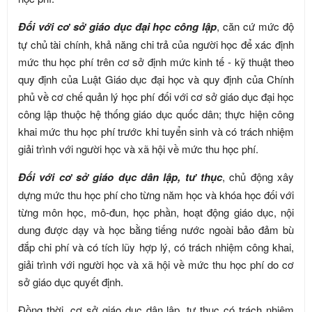
Đối với cơ sở giáo dục đại học công lập
, căn cứ mức độ
tự chủ tài chính, khả năng chi trả của người học để xác định
mức thu học phí trên cơ sở định mức kinh tế - kỹ thuật theo
quy định của Luật Giáo dục đại học và quy định của Chính
phủ về cơ chế quản lý học phí đối với cơ sở giáo dục đại học
công lập thuộc hệ thống giáo dục quốc dân; thực hiện công
khai mức thu học phí trước khi tuyển sinh và có trách nhiệm
giải trình với người học và xã hội về mức thu học phí.
Đối với cơ sở giáo dục dân lập, tư thục
, chủ động xây
dựng mức thu học phí cho từng năm học và khóa học đối với
từng môn học, mô-đun, học phần, hoạt động giáo dục, nội
dung được dạy và học bằng tiếng nước ngoài bảo đảm bù
đắp chi phí và có tích lũy hợp lý, có trách nhiệm công khai,
giải trình với người học và xã hội về mức thu học phí do cơ
sở giáo dục quyết định.
Đồng thời, cơ sở giáo dục dân lập, tư thục có trách nhiệm