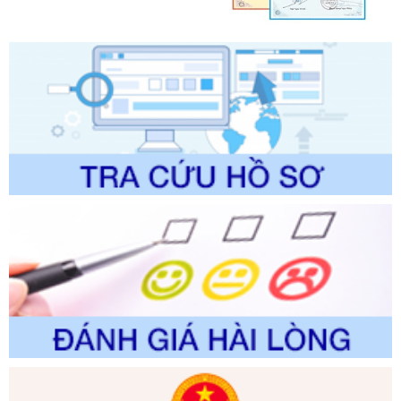
được sửa đổi, bổ sung và phê duyệt Quy trình nội bộ, quy
trình điện tử giải quyết thủ tục hành chính trong lĩnh vực Du
lịch thuộc phạm vi chức năng quản lý của Sở Văn hóa, Thể
thao và Du lịch
Ngày ban hành: 01/06/2026
Số kí hiệu:
2310/QĐ-UBND
Tên: Về việc công bố Danh mục thủ tục hành chính sửa
đổi, bổ sung và phê duyệt Quy trình nội bộ, quy trình điện tử
trong giải quyết thủtục hành chính lĩnh vực biến đổi khí hậu
thuộc phạm vi giải quyết của Sở Nông nghiệp và Môi
trường
Ngày ban hành: 01/06/2026
Số kí hiệu:
2300/QĐ-UBND
Tên: V/v công bố danh mục thủ tục hành chính được sửa
đổi, bổ sung và phê duyệt quy trình nội bộ, quy trình điện tử
giải quyết thủ tục hành chính trong lĩnh vực Luật sư thuộc
phạm vi chức năng quản lý của Sở Tư pháp
Ngày ban hành: 01/06/2026
Số kí hiệu:
351/2025/NĐ-CP
Tên: Nghị định số 351/2025/NĐ-CP của Chính phủ: Quy