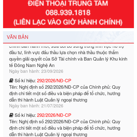
Ngày ban hành: 29/12/2026
Số kí hiệu:
3014/QĐ-UBND
Tên: Quyết định về việc công bố danh mục thủ tục hành
chính ban hành mới, sửa đổi bổ sung trong lĩnh vực hỗ trợ
đầu tư, lĩnh vực đấu thầu lựa chọn nhà thầu thuộc thẩm
VĂN BẢN
quyền giải quyết của Sở Tài chính và Ban Quản lý Khu kinh
tế Đông Nam Nghệ An
Ngày ban hành: 23/09/2026
Số kí hiệu:
292/2026/NĐ-CP
Tên: Nghị định số 292/2026/NĐ-CP của Chính phủ: Quy
định chi tiết một số điều và biện pháp để tổ chức, hướng
dẫn thi hành Luật Quản lý ngoại thương
Ngày ban hành: 21/07/2026
Số kí hiệu:
292/2026/NĐ-CP
Tên: Nghị định số 292/2026/NĐ-CP của Chính phủ: Quy
định chi tiết một số điều và biện pháp để tổ chức, hướng
dẫn thi hành Luật Quản lý ngoại thương
Ngày ban hành: 21/07/2026
Số kí hiệu:
105/2026/TT-BTC
Tên: Thông tư số 105/2026/TT-BTC của Bộ Tài chính: Bãi