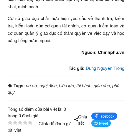
khai, minh bạch.
Cơ sở giáo dục phải thực hiện yêu cầu về thanh tra, kiểm
tra, kiểm toán của cơ quan tài chính, cơ quan kiểm toán và
cơ quan quản lý giáo dục có thẩm quyền về việc dạy và học
bằng tiếng nước ngoài.
Nguồn: Chinhphu.vn
Tác giả:
Dung Nguyen Trong
Tags:
cơ sở
,
nghị định
,
hiệu lực
,
thi hành
,
giáo dục
,
phủ
quy
Tổng số điểm của bài viết là: 0
trong 0 đánh giá
Chia
Facebook
sẻ:
Click để đánh giá
Tweet
bài viết