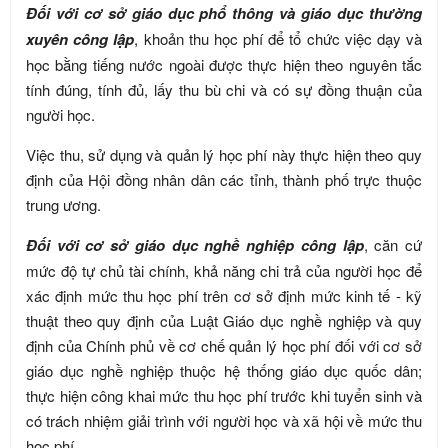
Đối với cơ sở giáo dục phổ thông và giáo dục thường
xuyên công lập
, khoản thu học phí để tổ chức việc dạy và
học bằng tiếng nước ngoài được thực hiện theo nguyên tắc
tính đúng, tính đủ, lấy thu bù chi và có sự đồng thuận của
người học.
Việc thu, sử dụng và quản lý học phí này thực hiện theo quy
định của Hội đồng nhân dân các tỉnh, thành phố trực thuộc
trung ương.
Đối với cơ sở giáo dục nghề nghiệp công lập
, căn cứ
mức độ tự chủ tài chính, khả năng chi trả của người học để
xác định mức thu học phí trên cơ sở định mức kinh tế - kỹ
thuật theo quy định của Luật Giáo dục nghề nghiệp và quy
định của Chính phủ về cơ chế quản lý học phí đối với cơ sở
giáo dục nghề nghiệp thuộc hệ thống giáo dục quốc dân;
thực hiện công khai mức thu học phí trước khi tuyển sinh và
có trách nhiệm giải trình với người học và xã hội về mức thu
học phí.