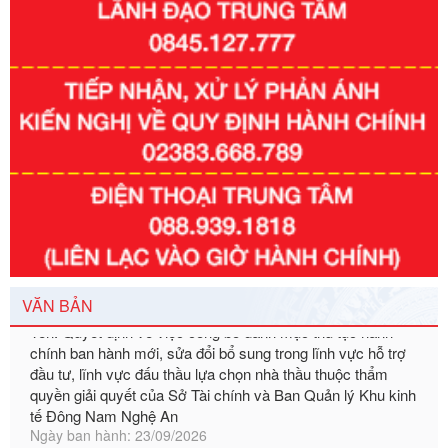
Số kí hiệu:
351/2025/NĐ-CP
Tên: Nghị định số 351/2025/NĐ-CP của Chính phủ: Quy
định chuẩn nghèo đa chiều quốc gia giai đoạn 2026 - 2030
Ngày ban hành: 29/12/2026
Số kí hiệu:
3014/QĐ-UBND
Tên: Quyết định về việc công bố danh mục thủ tục hành
chính ban hành mới, sửa đổi bổ sung trong lĩnh vực hỗ trợ
đầu tư, lĩnh vực đấu thầu lựa chọn nhà thầu thuộc thẩm
VĂN BẢN
quyền giải quyết của Sở Tài chính và Ban Quản lý Khu kinh
tế Đông Nam Nghệ An
Ngày ban hành: 23/09/2026
Số kí hiệu:
292/2026/NĐ-CP
Tên: Nghị định số 292/2026/NĐ-CP của Chính phủ: Quy
định chi tiết một số điều và biện pháp để tổ chức, hướng