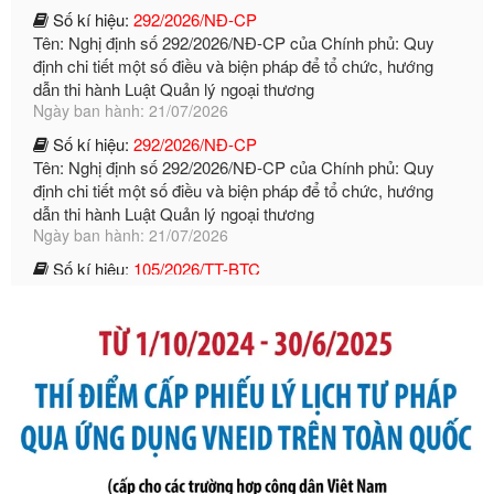
dẫn thi hành Luật Quản lý ngoại thương
Ngày ban hành: 21/07/2026
Số kí hiệu:
292/2026/NĐ-CP
Tên: Nghị định số 292/2026/NĐ-CP của Chính phủ: Quy
định chi tiết một số điều và biện pháp để tổ chức, hướng
dẫn thi hành Luật Quản lý ngoại thương
Ngày ban hành: 21/07/2026
Số kí hiệu:
105/2026/TT-BTC
Tên: Thông tư số 105/2026/TT-BTC của Bộ Tài chính: Bãi
bỏ Thông tư số 87/2019/TT- BТC ngày 19 tháng 12 năm
2019 của Bộ trưởng Bộ Tài chính hướng dẫn thực hiện xử
phạt vi phạm hành chính trong lĩnh vực kho bạc nhà nước
Ngày ban hành: 21/07/2026
Số kí hiệu:
291/2026/NĐ-CP
Tên: Nghị định số 291/2026/NĐ-CP của Chính phủ: Sửa
đổi, bổ sung một số điều của Nghị định số 125/2020/NĐ-СР
ngày 19 tháng 10 năm 2020 của Chính phủ quy định xử
phạt vi phạm hành chính về thuế, hóa đơn được sửa đổi, bổ
sung bởi Nghị định số 102/2021/NĐ-CP
Ngày ban hành: 20/07/2026