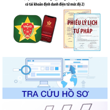
Số kí hiệu:
2303/QĐ-UBND
Tên: Quyết định công bố Danh mục thủ tục hành chính mới
ban hành, được sửa đổi, bổ sung, bị bãi bỏ và phê duyệt
Quy trình nội bộ, quy trình điện tử giải quyết thủ tục hành
chính trong một số lĩnh vực thuộc phạm vi chức năng quản
lý của Sở Văn hóa, Thể tha
Ngày ban hành: 01/06/2026
Số kí hiệu:
2304/QĐ-UBND
Tên: Quyết định công bố Danh mục thủ tục hành chính
được sửa đổi, bổ sung và phê duyệt Quy trình nội bộ, quy
trình điện tử giải quyết thủ tục hành chính trong lĩnh vực Du
lịch thuộc phạm vi chức năng quản lý của Sở Văn hóa, Thể
thao và Du lịch
Ngày ban hành: 01/06/2026
Số kí hiệu:
2310/QĐ-UBND
Tên: Về việc công bố Danh mục thủ tục hành chính sửa
đổi, bổ sung và phê duyệt Quy trình nội bộ, quy trình điện tử
trong giải quyết thủtục hành chính lĩnh vực biến đổi khí hậu
thuộc phạm vi giải quyết của Sở Nông nghiệp và Môi
trường
Ngày ban hành: 01/06/2026