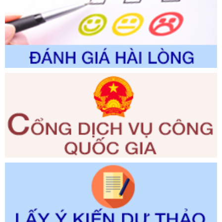
Số kí hiệu:
2300/QĐ-UBND
Tên: V/v công bố danh mục thủ tục hành chính được sửa
đổi, bổ sung và phê duyệt quy trình nội bộ, quy trình điện tử
giải quyết thủ tục hành chính trong lĩnh vực Luật sư thuộc
phạm vi chức năng quản lý của Sở Tư pháp
Ngày ban hành: 01/06/2026
Số kí hiệu:
351/2025/NĐ-CP
Tên: Nghị định số 351/2025/NĐ-CP của Chính phủ: Quy
định chuẩn nghèo đa chiều quốc gia giai đoạn 2026 - 2030
Ngày ban hành: 29/12/2026
Số kí hiệu:
3014/QĐ-UBND
Tên: Quyết định về việc công bố danh mục thủ tục hành
chính ban hành mới, sửa đổi bổ sung trong lĩnh vực hỗ trợ
đầu tư, lĩnh vực đấu thầu lựa chọn nhà thầu thuộc thẩm
quyền giải quyết của Sở Tài chính và Ban Quản lý Khu kinh
tế Đông Nam Nghệ An
Ngày ban hành: 23/09/2026
Số kí hiệu:
292/2026/NĐ-CP
Tên: Nghị định số 292/2026/NĐ-CP của Chính phủ: Quy