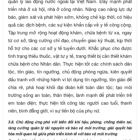
quản lý lao động nước ngoài tại Việt Nam. Đẩy mạnh phát
triển nhà ở xã hội, nhà ở công nhân. Nâng cao năng lực dự
báo, giám sát và phát hiện sớm, khống chế kịp thời, có hiệu
quả các dịch bệnh, các sự kiện khẩn cấp về y tế công cộng.
Tập trung mở rộng hoạt động khám, chữa bệnh từ xa, ngay
từ cơ sở, tăng cường chỉ đạo, chuyển giao kỹ thuật, kịp thời
hỗ trợ cho các cơ sở y tế tuyến dưới. Khắc phục cho được
tình trạng thiếu thuốc, vật tư y tế, trang thiết bị cần thiết khám
chữa bệnh cho Nhân dân. Thực hiện tốt các chính sách dân
tộc, tôn giáo, tín ngưỡng, chủ động phòng ngừa, kiên quyết
đấu tranh với những hành vi lợi dụng tín ngưỡng, tôn giáo để
chia rẽ, phá hoại khối đại đoàn kết toàn dân tộc; tạo môi
trường sống an toàn, thân thiện, lành mạnh để phát triển trẻ
em toàn diện; thực hiện tốt công tác người cao tuổi, thanh
niên, bình đẳng giới, vì sự tiến bộ của phụ nữ.
3.8. Chủ động ứng phó với biến đổi khí hậu, phòng, chống thiên tai,
tăng cường quản lý tài nguyên và bảo vệ môi trường; giải quyết hài
hòa mối quan hệ giữa phát triển kinh tế với bảo vệ môi trường