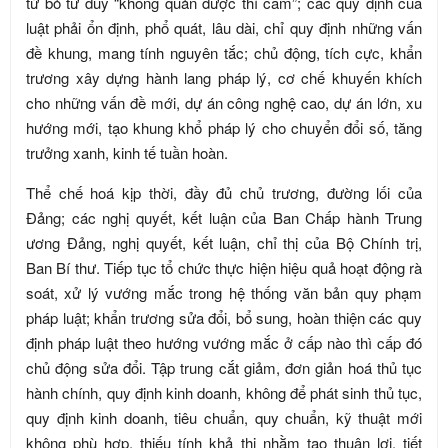
từ bỏ tư duy “không quản được thì cấm”; các quy định của
luật phải ổn định, phổ quát, lâu dài, chỉ quy định những vấn
đề khung, mang tính nguyên tắc; chủ động, tích cực, khẩn
trương xây dựng hành lang pháp lý, cơ chế khuyến khích
cho những vấn đề mới, dự án công nghệ cao, dự án lớn, xu
hướng mới, tạo khung khổ pháp lý cho chuyển đổi số, tăng
trưởng xanh, kinh tế tuần hoàn.
Thể chế hoá kịp thời, đầy đủ chủ trương, đường lối của
Đảng; các nghị quyết, kết luận của Ban Chấp hành Trung
ương Đảng, nghị quyết, kết luận, chỉ thị của Bộ Chính trị,
Ban Bí thư. Tiếp tục tổ chức thực hiện hiệu quả hoạt động rà
soát, xử lý vướng mắc trong hệ thống văn bản quy phạm
pháp luật; khẩn trương sửa đổi, bổ sung, hoàn thiện các quy
định pháp luật theo hướng vướng mắc ở cấp nào thì cấp đó
chủ động sửa đổi. Tập trung cắt giảm, đơn giản hoá thủ tục
hành chính, quy định kinh doanh, không để phát sinh thủ tục,
quy định kinh doanh, tiêu chuẩn, quy chuẩn, kỹ thuật mới
không phù hợp, thiếu tính khả thi nhằm tạo thuận lợi, tiết