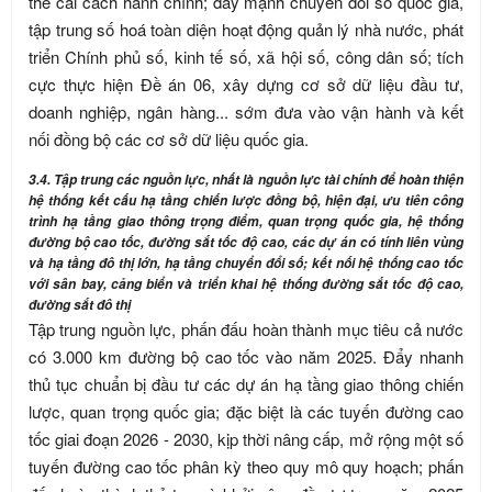
thể cải cách hành chính; đẩy mạnh chuyển đổi số quốc gia,
tập trung số hoá toàn diện hoạt động quản lý nhà nước, phát
triển Chính phủ số, kinh tế số, xã hội số, công dân số; tích
cực thực hiện Đề án 06, xây dựng cơ sở dữ liệu đầu tư,
doanh nghiệp, ngân hàng... sớm đưa vào vận hành và kết
nối đồng bộ các cơ sở dữ liệu quốc gia.
3.4. Tập trung các nguồn lực, nhất là nguồn lực tài chính để hoàn thiện
hệ thống kết cấu hạ tầng chiến lược đồng bộ, hiện đại, ưu tiên công
trình hạ tầng giao thông trọng điểm, quan trọng quốc gia, hệ thống
đường bộ cao tốc, đường sắt tốc độ cao, các dự án có tính liên vùng
và hạ tầng đô thị lớn, hạ tầng chuyển đổi số; kết nối hệ thống cao tốc
với sân bay, cảng biển và triển khai hệ thống đường sắt tốc độ cao,
đường sắt đô thị
Tập trung nguồn lực, phấn đấu hoàn thành mục tiêu cả nước
có 3.000 km đường bộ cao tốc vào năm 2025. Đẩy nhanh
thủ tục chuẩn bị đầu tư các dự án hạ tầng giao thông chiến
lược, quan trọng quốc gia; đặc biệt là các tuyến đường cao
tốc giai đoạn 2026 - 2030, kịp thời nâng cấp, mở rộng một số
tuyến đường cao tốc phân kỳ theo quy mô quy hoạch; phấn