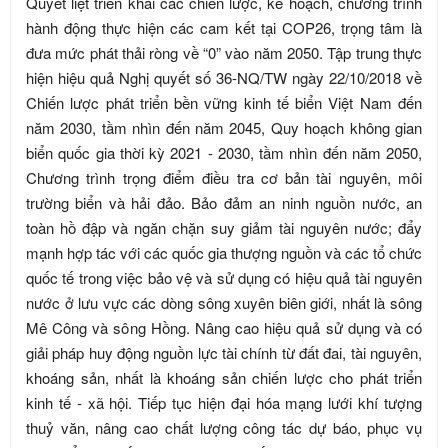
Quyết liệt triển khai các chiến lược, kế hoạch, chương trình
hành động thực hiện các cam kết tại COP26, trọng tâm là
đưa mức phát thải ròng về “0” vào năm 2050. Tập trung thực
hiện hiệu quả Nghị quyết số 36-NQ/TW ngày 22/10/2018 về
Chiến lược phát triển bền vững kinh tế biển Việt Nam đến
năm 2030, tầm nhìn đến năm 2045, Quy hoạch không gian
biển quốc gia thời kỳ 2021 - 2030, tầm nhìn đến năm 2050,
Chương trình trọng điểm điều tra cơ bản tài nguyên, môi
trường biển và hải đảo. Bảo đảm an ninh nguồn nước, an
toàn hồ đập và ngăn chặn suy giảm tài nguyên nước; đẩy
mạnh hợp tác với các quốc gia thượng nguồn và các tổ chức
quốc tế trong việc bảo vệ và sử dụng có hiệu quả tài nguyên
nước ở lưu vực các dòng sông xuyên biên giới, nhất là sông
Mê Công và sông Hồng. Nâng cao hiệu quả sử dụng và có
giải pháp huy động nguồn lực tài chính từ đất đai, tài nguyên,
khoáng sản, nhất là khoáng sản chiến lược cho phát triển
kinh tế - xã hội. Tiếp tục hiện đại hóa mạng lưới khí tượng
thuỷ văn, nâng cao chất lượng công tác dự báo, phục vụ