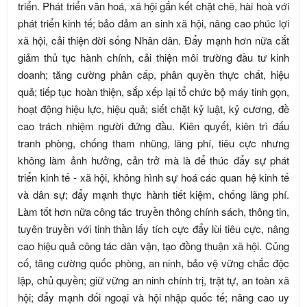
triển. Phát triển văn hoá, xã hội gắn kết chặt chẽ, hài hoà với
phát triển kinh tế; bảo đảm an sinh xã hội, nâng cao phúc lợi
xã hội, cải thiện đời sống Nhân dân. Đẩy mạnh hơn nữa cắt
giảm thủ tục hành chính, cải thiện môi trường đầu tư kinh
doanh; tăng cường phân cấp, phân quyền thực chất, hiệu
quả; tiếp tục hoàn thiện, sắp xếp lại tổ chức bộ máy tinh gọn,
hoạt động hiệu lực, hiệu quả; siết chặt kỷ luật, kỷ cương, đề
cao trách nhiệm người đứng đầu. Kiên quyết, kiên trì đấu
tranh phòng, chống tham nhũng, lãng phí, tiêu cực nhưng
không làm ảnh hưởng, cản trở mà là để thúc đẩy sự phát
triển kinh tế - xã hội, không hình sự hoá các quan hệ kinh tế
và dân sự; đẩy mạnh thực hành tiết kiệm, chống lãng phí.
Làm tốt hơn nữa công tác truyền thông chính sách, thông tin,
tuyên truyền với tinh thần lấy tích cực đẩy lùi tiêu cực, nâng
cao hiệu quả công tác dân vận, tạo đồng thuận xã hội. Củng
cố, tăng cường quốc phòng, an ninh, bảo vệ vững chắc độc
lập, chủ quyền; giữ vững an ninh chính trị, trật tự, an toàn xã
hội; đẩy mạnh đối ngoại và hội nhập quốc tế; nâng cao uy