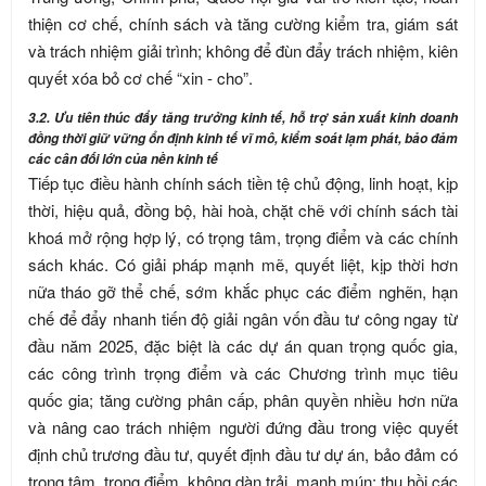
thiện cơ chế, chính sách và tăng cường kiểm tra, giám sát
và trách nhiệm giải trình; không để đùn đẩy trách nhiệm, kiên
quyết xóa bỏ cơ chế “xin - cho”.
3.2. Ưu tiên thúc đẩy tăng trưởng kinh tế, hỗ trợ sản xuất kinh doanh
đồng thời giữ vững ổn định kinh tế vĩ mô, kiểm soát lạm phát, bảo đảm
các cân đối lớn của nền kinh tế
Tiếp tục điều hành chính sách tiền tệ chủ động, linh hoạt, kịp
thời, hiệu quả, đồng bộ, hài hoà, chặt chẽ với chính sách tài
khoá mở rộng hợp lý, có trọng tâm, trọng điểm và các chính
sách khác. Có giải pháp mạnh mẽ, quyết liệt, kịp thời hơn
nữa tháo gỡ thể chế, sớm khắc phục các điểm nghẽn, hạn
chế để đẩy nhanh tiến độ giải ngân vốn đầu tư công ngay từ
đầu năm 2025, đặc biệt là các dự án quan trọng quốc gia,
các công trình trọng điểm và các Chương trình mục tiêu
quốc gia; tăng cường phân cấp, phân quyền nhiều hơn nữa
và nâng cao trách nhiệm người đứng đầu trong việc quyết
định chủ trương đầu tư, quyết định đầu tư dự án, bảo đảm có
trọng tâm, trọng điểm, không dàn trải, manh mún; thu hồi các