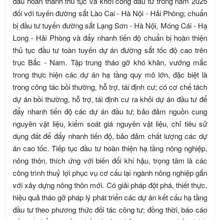
đấu hoàn thành thủ tục và khởi công đầu tư trong năm 2025
đối với tuyến đường sắt Lào Cai - Hà Nội - Hải Phòng; chuẩn
bị đầu tư tuyến đường sắt Lạng Sơn - Hà Nội, Móng Cái - Hạ
Long - Hải Phòng và đẩy nhanh tiến độ chuẩn bị hoàn thiện
thủ tục đầu tư toàn tuyến dự án đường sắt tốc độ cao trên
trục Bắc - Nam. Tập trung tháo gỡ khó khăn, vướng mắc
trong thực hiện các dự án hạ tầng quy mô lớn, đặc biệt là
trong công tác bồi thường, hỗ trợ, tái định cư; có cơ chế tách
dự án bồi thường, hỗ trợ, tái định cư ra khỏi dự án đầu tư để
đẩy nhanh tiến độ các dự án đầu tư; bảo đảm nguồn cung
nguyên vật liệu, kiểm soát giá nguyên vật liệu, chỉ tiêu sử
dụng đất để đẩy nhanh tiến độ, bảo đảm chất lượng các dự
án cao tốc. Tiếp tục đầu tư hoàn thiện hạ tầng nông nghiệp,
nông thôn, thích ứng với biến đổi khí hậu, trọng tâm là các
công trình thuỷ lợi phục vụ cơ cấu lại ngành nông nghiệp gắn
với xây dựng nông thôn mới. Có giải pháp đột phá, thiết thực,
hiệu quả tháo gỡ pháp lý phát triển các dự án kết cấu hạ tầng
đầu tư theo phương thức đối tác công tư; đồng thời, báo cáo