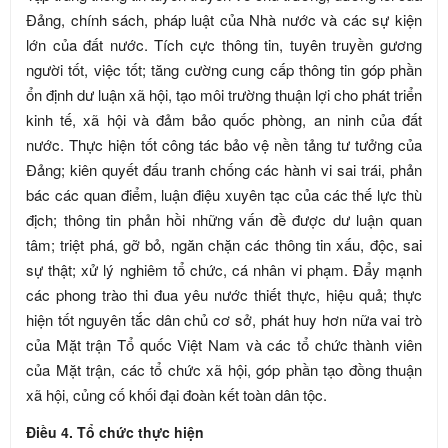
Đảng, chính sách, pháp luật của Nhà nước và các sự kiện
lớn của đất nước. Tích cực thông tin, tuyên truyền gương
người tốt, việc tốt; tăng cường cung cấp thông tin góp phần
ổn định dư luận xã hội, tạo môi trường thuận lợi cho phát triển
kinh tế, xã hội và đảm bảo quốc phòng, an ninh của đất
nước. Thực hiện tốt công tác bảo vệ nền tảng tư tưởng của
Đảng; kiên quyết đấu tranh chống các hành vi sai trái, phản
bác các quan điểm, luận điệu xuyên tạc của các thế lực thù
địch; thông tin phản hồi những vấn đề được dư luận quan
tâm; triệt phá, gỡ bỏ, ngăn chặn các thông tin xấu, độc, sai
sự thật; xử lý nghiêm tổ chức, cá nhân vi phạm. Đẩy mạnh
các phong trào thi đua yêu nước thiết thực, hiệu quả; thực
hiện tốt nguyên tắc dân chủ cơ sở, phát huy hơn nữa vai trò
của Mặt trận Tổ quốc Việt Nam và các tổ chức thành viên
của Mặt trận, các tổ chức xã hội, góp phần tạo đồng thuận
xã hội, củng cố khối đại đoàn kết toàn dân tộc.
Điều 4. Tổ chức thực hiện