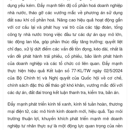
dụng yếu kém. Đẩy mạnh tiến độ cổ phần hoá doanh nghiệp
nhà nước, tháo gỡ các vướng mắc về phương án sử dụng
đất sau khi cổ phần hoá. Nâng cao hiệu quả hoạt động gắn
với cơ cấu lại và phát huy vai trò của các tập đoàn, tổng
công ty nhà nước trong việc đầu tư các dự án quy mô lớn,
tác động lan tỏa, góp phần thúc đẩy tăng trưởng; quyết liệt
chỉ đạo, xử lý dứt điểm các vấn đề tồn đọng, kéo dài, nhất là
vấn đề phát hành trái phiếu, cổ phiếu, bảo lãnh phát hành
của doanh nghiệp và các tổ chức có liên quan. Đẩy mạnh
thực hiện hiệu quả Kết luận số 77-KL/TW ngày 02/5/2024
của Bộ Chính trị và Nghị quyết của Quốc hội về cơ chế,
chính sách đặc thù để tháo gỡ khó khăn, vướng mắc đối với
các dự án, đất đai trong kết luận thanh tra, kiểm tra, bản án.
Đẩy mạnh phát triển kinh tế xanh, kinh tế tuần hoàn, thương
mại điện tử, các mô hình kinh doanh mới, hiệu quả. Tạo môi
trường thuận lợi, khuyến khích phát triển mạnh mẽ doanh
nghiệp tư nhân thực sự là một động lực quan trọng của nền