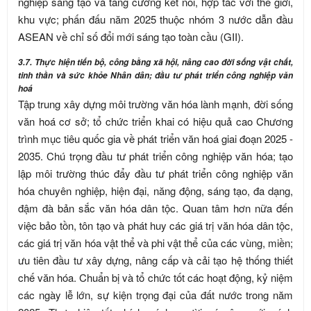
nghiệp sáng tạo và tăng cường kết nối, hợp tác với thế giới,
khu vực; phấn đấu năm 2025 thuộc nhóm 3 nước dẫn đầu
ASEAN về chỉ số đổi mới sáng tạo toàn cầu (GII).
3.7. Thực hiện tiến bộ, công bằng xã hội, nâng cao đời sống vật chất,
tinh thần và sức khỏe Nhân dân; đầu tư phát triển công nghiệp văn
hoá
Tập trung xây dựng môi trường văn hóa lành mạnh, đời sống
văn hoá cơ sở; tổ chức triển khai có hiệu quả cao Chương
trình mục tiêu quốc gia về phát triển văn hoá giai đoạn 2025 -
2035. Chú trọng đầu tư phát triển công nghiệp văn hóa; tạo
lập môi trường thúc đẩy đầu tư phát triển công nghiệp văn
hóa chuyên nghiệp, hiện đại, năng động, sáng tạo, đa dạng,
đậm đà bản sắc văn hóa dân tộc. Quan tâm hơn nữa đến
việc bảo tồn, tôn tạo và phát huy các giá trị văn hóa dân tộc,
các giá trị văn hóa vật thể và phi vật thể của các vùng, miền;
ưu tiên đầu tư xây dựng, nâng cấp và cải tạo hệ thống thiết
chế văn hóa. Chuẩn bị và tổ chức tốt các hoạt động, kỷ niệm
các ngày lễ lớn, sự kiện trọng đại của đất nước trong năm