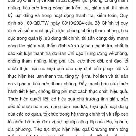
nhũng, tiêu cực trong công tác kiểm tra, giám sát, thi hành
kỷ luật đảng và trong hoạt động thanh tra, kiểm toán, Quy
định số 189-QĐ/TW ngày 08/10/2024 của Bộ Chính trị quy
định về kiểm soát quyền lực, phòng, chống tham nhũng, tiêu
cực trong quản lý, sử dụng tài chính, tài sản công; đẩy mạnh
công tác giám sát, thẩm định và xử lý sau thanh tra, nhất là
các kết luận thanh tra do Ban Chỉ đạo Trung ương về phòng,
chống tham nhũng, lãng phí, tiêu cực theo dõi, chỉ đạo; tổ
chức thực hiện có hiệu quả các quy định của pháp luật về
thực hiện kết luận thanh tra, tăng tỷ lệ thu hồi tiền và tài sản
do vi phạm, tiêu cực, tham nhũng. Đẩy mạnh hơn nữa thực
hành tiết kiệm, chống lãng phí một cách thực chất, hiệu quả.
Thực hiện quyết liệt, có hiệu quả chủ trương tinh giản, sắp
xếp tổ chức bộ máy, nâng cao hiệu lực, hiệu quả hoạt động
của các cơ quan, tổ chức trong hệ thống chính trị và sắp xếp
tổ chức bộ máy đơn vị sự nghiệp công lập của Bộ, ngành,
địa phương. Tiếp tục thực hiện hiệu quả Chương trình tổng