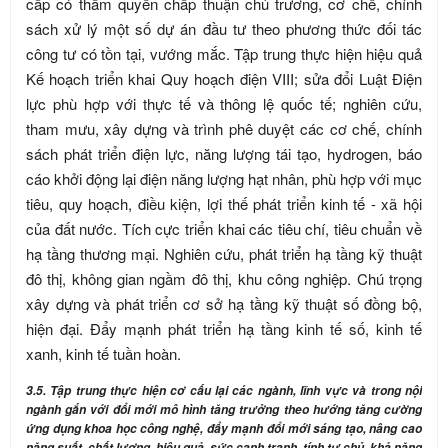
cấp có thẩm quyền chấp thuận chủ trương, cơ chế, chính
sách xử lý một số dự án đầu tư theo phương thức đối tác
công tư có tồn tại, vướng mắc. Tập trung thực hiện hiệu quả
Kế hoạch triển khai Quy hoạch điện VIII; sửa đổi Luật Điện
lực phù hợp với thực tế và thông lệ quốc tế; nghiên cứu,
tham mưu, xây dựng và trình phê duyệt các cơ chế, chính
sách phát triển điện lực, năng lượng tái tạo, hydrogen, báo
cáo khởi động lại điện năng lượng hạt nhân, phù hợp với mục
tiêu, quy hoạch, điều kiện, lợi thế phát triển kinh tế - xã hội
của đất nước. Tích cực triển khai các tiêu chí, tiêu chuẩn về
hạ tầng thương mại. Nghiên cứu, phát triển hạ tầng kỹ thuật
đô thị, không gian ngầm đô thị, khu công nghiệp. Chú trọng
xây dựng và phát triển cơ sở hạ tầng kỹ thuật số đồng bộ,
hiện đại. Đẩy mạnh phát triển hạ tầng kinh tế số, kinh tế
xanh, kinh tế tuần hoàn.
3.5. Tập trung thực hiện cơ cấu lại các ngành, lĩnh vực và trong nội
ngành gắn với đổi mới mô hình tăng trưởng theo hướng tăng cường
ứng dụng khoa học công nghệ, đẩy mạnh đổi mới sáng tạo, nâng cao
năng suất, chất lượng, hiệu quả, sức cạnh tranh, tính tự chủ, khả năng