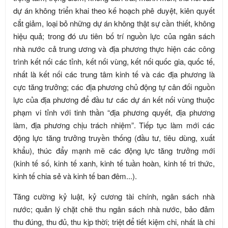
dự án không triển khai theo kế hoạch phê duyệt, kiên quyết
cắt giảm, loại bỏ những dự án không thật sự cần thiết, không
hiệu quả; trong đó ưu tiên bố trí nguồn lực của ngân sách
nhà nước cả trung ương và địa phương thực hiện các công
trình kết nối các tỉnh, kết nối vùng, kết nối quốc gia, quốc tế,
nhất là kết nối các trung tâm kinh tế và các địa phương là
cực tăng trưởng; các địa phương chủ động tự cân đối nguồn
lực của địa phương để đầu tư các dự án kết nối vùng thuộc
phạm vi tỉnh với tinh thần “địa phương quyết, địa phương
làm, địa phương chịu trách nhiệm”. Tiếp tục làm mới các
động lực tăng trưởng truyền thống (đầu tư, tiêu dùng, xuất
khẩu), thúc đẩy mạnh mẽ các động lực tăng trưởng mới
(kinh tế số, kinh tế xanh, kinh tế tuần hoàn, kinh tế tri thức,
kinh tế chia sẻ và kinh tế ban đêm...).
Tăng cường kỷ luật, kỷ cương tài chính, ngân sách nhà
nước; quản lý chặt chẽ thu ngân sách nhà nước, bảo đảm
thu đúng, thu đủ, thu kịp thời; triệt để tiết kiệm chi, nhất là chi