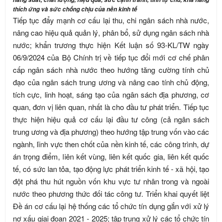
thích ứng và sức chống chịu của nền kinh tế
Tiếp tục đẩy mạnh cơ cấu lại thu, chi ngân sách nhà nước,
nâng cao hiệu quả quản lý, phân bổ, sử dụng ngân sách nhà
nước; khẩn trương thực hiện Kết luận số 93-KL/TW ngày
06/9/2024 của Bộ Chính trị về tiếp tục đổi mới cơ chế phân
cấp ngân sách nhà nước theo hướng tăng cường tính chủ
đạo của ngân sách trung ương và nâng cao tính chủ động,
tích cực, linh hoạt, sáng tạo của ngân sách địa phương, cơ
quan, đơn vị liên quan, nhất là cho đầu tư phát triển. Tiếp tục
thực hiện hiệu quả cơ cấu lại đầu tư công (cả ngân sách
trung ương và địa phương) theo hướng tập trung vốn vào các
ngành, lĩnh vực then chốt của nền kinh tế, các công trình, dự
án trọng điểm, liên kết vùng, liên kết quốc gia, liên kết quốc
tế, có sức lan tỏa, tạo động lực phát triển kinh tế - xã hội, tạo
đột phá thu hút nguồn vốn khu vực tư nhân trong và ngoài
nước theo phương thức đối tác công tư. Triển khai quyết liệt
Đề án cơ cấu lại hệ thống các tổ chức tín dụng gắn với xử lý
nợ xấu giai đoạn 2021 - 2025; tập trung xử lý các tổ chức tín