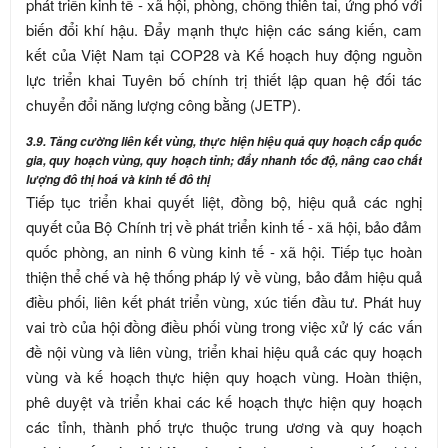
phát triển kinh tế - xã hội, phòng, chống thiên tai, ứng phó với
biến đổi khí hậu. Đẩy mạnh thực hiện các sáng kiến, cam
kết của Việt Nam tại COP28 và Kế hoạch huy động nguồn
lực triển khai Tuyên bố chính trị thiết lập quan hệ đối tác
chuyển đổi năng lượng công bằng (JETP).
3.9. Tăng cường liên kết vùng, thực hiện hiệu quả quy hoạch cấp quốc
gia, quy hoạch vùng, quy hoạch tỉnh; đẩy nhanh tốc độ, nâng cao chất
lượng đô thị hoá và kinh tế đô thị
Tiếp tục triển khai quyết liệt, đồng bộ, hiệu quả các nghị
quyết của Bộ Chính trị về phát triển kinh tế - xã hội, bảo đảm
quốc phòng, an ninh 6 vùng kinh tế - xã hội. Tiếp tục hoàn
thiện thể chế và hệ thống pháp lý về vùng, bảo đảm hiệu quả
điều phối, liên kết phát triển vùng, xúc tiến đầu tư. Phát huy
vai trò của hội đồng điều phối vùng trong việc xử lý các vấn
đề nội vùng và liên vùng, triển khai hiệu quả các quy hoạch
vùng và kế hoạch thực hiện quy hoạch vùng. Hoàn thiện,
phê duyệt và triển khai các kế hoạch thực hiện quy hoạch
các tỉnh, thành phố trực thuộc trung ương và quy hoạch