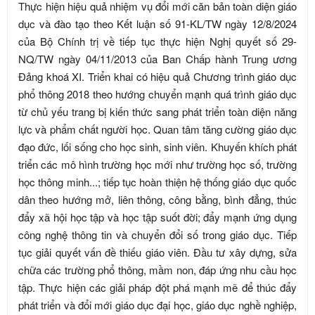
Thực hiện hiệu quả nhiệm vụ đổi mới căn bản toàn diện giáo
dục và đào tạo theo Kết luận số 91-KL/TW ngày 12/8/2024
của Bộ Chính trị về tiếp tục thực hiện Nghị quyết số 29-
NQ/TW ngày 04/11/2013 của Ban Chấp hành Trung ương
Đảng khoá XI. Triển khai có hiệu quả Chương trình giáo dục
phổ thông 2018 theo hướng chuyển mạnh quá trình giáo dục
từ chủ yếu trang bị kiến thức sang phát triển toàn diện năng
lực và phẩm chất người học. Quan tâm tăng cường giáo dục
đạo đức, lối sống cho học sinh, sinh viên. Khuyến khích phát
triển các mô hình trường học mới như trường học số, trường
học thông minh...; tiếp tục hoàn thiện hệ thống giáo dục quốc
dân theo hướng mở, liên thông, công bằng, bình đẳng, thúc
đẩy xã hội học tập và học tập suốt đời; đẩy mạnh ứng dụng
công nghệ thông tin và chuyển đổi số trong giáo dục. Tiếp
tục giải quyết vấn đề thiếu giáo viên. Đầu tư xây dựng, sửa
chữa các trường phổ thông, mầm non, đáp ứng nhu cầu học
tập. Thực hiện các giải pháp đột phá mạnh mẽ để thúc đẩy
phát triển và đổi mới giáo dục đại học, giáo dục nghề nghiệp,