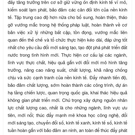
đẩy tăng trưởng trên cơ sở giữ vững ổn định kinh tế vĩ mô,
kiểm soát lạm phát, bảo đảm các cân đối lớn của nền kinh
tế. Tập trung cao độ hơn nữa cho bổ sung, hoàn thiện, tháo
gỡ vướng mắc trong hệ thống pháp luật, hoàn thành về cơ
bản việc xử lý những bất cập, tồn đọng, vướng mắc liên
quan đến thể chế và tổ chức thực hiện kéo dài, đáp ứng tốt
nhất cho yêu cầu đổi mới sáng tạo, tạo đột phá phát triển đất
nước trong tình hình mới. Thực hiện cơ cấu lại các ngành,
lĩnh vực thực chất, hiệu quả gắn với đổi mới mô hình tăng
trưởng, nâng cao năng suất, chất lượng, khả năng chống
chịu và sức cạnh tranh của nền kinh tế. Đẩy nhanh tiến độ,
bảo đảm chất lượng, sớm hoàn thành các công trình, dự án
hạ tầng chiến lược, quan trọng quốc gia, khai thác hiệu quả
không gian phát triển mới. Chú trọng xây dựng nguồn nhân
lực chất lượng cao, nhất là cho những ngành, lĩnh vực ưu
tiên, mới nổi; thúc đẩy mạnh mẽ khoa học công nghệ, đổi
mới sáng tạo, chuyển đổi số, kinh tế xanh, kinh tế số, kinh tế
tuần hoàn gắn với bảo đảm an ninh, an toàn để thúc đẩy phát