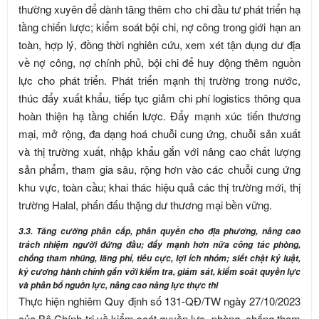
thường xuyên để dành tăng thêm cho chi đầu tư phát triển hạ
tầng chiến lược; kiểm soát bội chi, nợ công trong giới hạn an
toàn, hợp lý, đồng thời nghiên cứu, xem xét tận dụng dư địa
về nợ công, nợ chính phủ, bội chi để huy động thêm nguồn
lực cho phát triển. Phát triển mạnh thị trường trong nước,
thúc đẩy xuất khẩu, tiếp tục giảm chi phí logistics thông qua
hoàn thiện hạ tầng chiến lược. Đẩy mạnh xúc tiến thương
mại, mở rộng, đa dạng hoá chuỗi cung ứng, chuỗi sản xuất
và thị trường xuất, nhập khẩu gắn với nâng cao chất lượng
sản phẩm, tham gia sâu, rộng hơn vào các chuỗi cung ứng
khu vực, toàn cầu; khai thác hiệu quả các thị trường mới, thị
trường Halal, phấn đấu thặng dư thương mại bền vững.
3.3. Tăng cường phân cấp, phân quyền cho địa phương, nâng cao
trách nhiệm người đứng đầu; đẩy mạnh hơn nữa công tác phòng,
chống tham nhũng, lãng phí, tiêu cực, lợi ích nhóm; siết chặt kỷ luật,
kỷ cương hành chính gắn với kiểm tra, giám sát, kiểm soát quyền lực
và phân bổ nguồn lực, nâng cao năng lực thực thi
Thực hiện nghiêm Quy định số 131-QĐ/TW ngày 27/10/2023
của Bộ Chính trị về kiểm soát quyền lực, phòng, chống tham