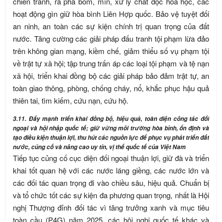
chiến tranh, rà phá bom, mìn, xử lý chất độc hóa học, các
hoạt động gìn giữ hòa bình Liên Hợp quốc. Bảo vệ tuyệt đối
an ninh, an toàn các sự kiện chính trị quan trọng của đất
nước. Tăng cường các giải pháp đấu tranh tội phạm lừa đảo
trên không gian mạng, kiềm chế, giảm thiểu số vụ phạm tội
về trật tự xã hội; tập trung trấn áp các loại tội phạm và tệ nạn
xã hội, triển khai đồng bộ các giải pháp bảo đảm trật tự, an
toàn giao thông, phòng, chống cháy, nổ, khắc phục hậu quả
thiên tai, tìm kiếm, cứu nạn, cứu hộ.
3.11. Đẩy mạnh triển khai đồng bộ, hiệu quả, toàn diện công tác đối
ngoại và hội nhập quốc tế; giữ vững môi trường hòa bình, ổn định và
tạo điều kiện thuận lợi, thu hút các nguồn lực để phục vụ phát triển đất
nước, củng cố và nâng cao uy tín, vị thế quốc tế của Việt Nam
Tiếp tục củng cố cục diện đối ngoại thuận lợi, giữ đà và triển
khai tốt quan hệ với các nước láng giềng, các nước lớn và
các đối tác quan trọng đi vào chiều sâu, hiệu quả. Chuẩn bị
và tổ chức tốt các sự kiện đa phương quan trọng, nhất là Hội
nghị Thượng đỉnh đối tác vì tăng trưởng xanh và mục tiêu
toàn cầu (P4G) năm 2025, các hội nghị quốc tế khác và