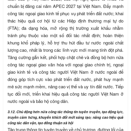
chuẩn bị đăng cai năm APEC 2027 tại Việt Nam. Đẩy mạnh
công tác ngoại giao kinh tế phục vụ phát triển đất nước; khai
thác hiệu quả cơ hội từ các Hiệp định thương mại tự do
(FTA); đa dạng hóa, mở rộng thị trường xuất khẩu nhằm
tránh phụ thuộc vào một số đối tác nhất định; hoàn thiện
khung khổ pháp lý, hỗ trợ thu hút đầu tư nước ngoài chất
lượng cao, nhất là trong các lĩnh vực mới mang tính đột phá.
Tăng cường gắn kết, phối hợp chặt chẽ và đồng bộ hơn nữa
công tác ngoại giao văn hóa với ngoại giao chính trị, ngoại
giao kinh tế và công tác người Việt Nam ở nước ngoài để
đóng góp tích cực vào phát triển đất nước, phát huy mạnh
mẽ sức mạnh mềm, nâng cao vị thế và uy tín đất nước. Tiếp
tục đổi mới, triển khai hiệu quả công tác người Việt Nam ở
nước ngoài và bảo hộ công dân.
3.12. Chủ động hơn nữa công tác thông tin tuyên truyền, tạo động lực,
truyền cảm hứng, khuyến khích đổi mới sáng tạo; nâng cao hiệu quả
công tác dân vận, tạo đồng thuận xã hội
Tập trung thông tin tuyên truyền về chủ trương, đường lối của