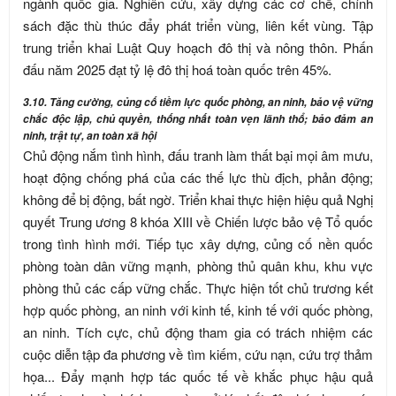
ngành quốc gia. Nghiên cứu, xây dựng các cơ chế, chính
sách đặc thù thúc đẩy phát triển vùng, liên kết vùng. Tập
trung triển khai Luật Quy hoạch đô thị và nông thôn. Phấn
đấu năm 2025 đạt tỷ lệ đô thị hoá toàn quốc trên 45%.
3.10. Tăng cường, củng cố tiềm lực quốc phòng, an ninh, bảo vệ vững
chắc độc lập, chủ quyền, thống nhất toàn vẹn lãnh thổ; bảo đảm an
ninh, trật tự, an toàn xã hội
Chủ động nắm tình hình, đấu tranh làm thất bại mọi âm mưu,
hoạt động chống phá của các thế lực thù địch, phản động;
không để bị động, bất ngờ. Triển khai thực hiện hiệu quả Nghị
quyết Trung ương 8 khóa XIII về Chiến lược bảo vệ Tổ quốc
trong tình hình mới. Tiếp tục xây dựng, củng cố nền quốc
phòng toàn dân vững mạnh, phòng thủ quân khu, khu vực
phòng thủ các cấp vững chắc. Thực hiện tốt chủ trương kết
hợp quốc phòng, an ninh với kinh tế, kinh tế với quốc phòng,
an ninh. Tích cực, chủ động tham gia có trách nhiệm các
cuộc diễn tập đa phương về tìm kiếm, cứu nạn, cứu trợ thảm
họa... Đẩy mạnh hợp tác quốc tế về khắc phục hậu quả