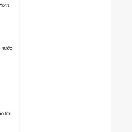
phạm vi chức năng quản lý của Sở
2024)
Tư pháp
Ngày ban hành: 01/06/2026
Số kí hiệu:
351/2025/NĐ-CP
Tên: Nghị định số 351/2025/NĐ-CP
của Chính phủ: Quy định chuẩn
nghèo đa chiều quốc gia giai đoạn
à nước
2026 - 2030
Ngày ban hành: 29/12/2026
Số kí hiệu:
3014/QĐ-UBND
Tên: Quyết định về việc công bố
danh mục thủ tục hành chính ban
hành mới, sửa đổi bổ sung trong lĩnh
vực hỗ trợ đầu tư, lĩnh vực đấu thầu
lựa chọn nhà thầu thuộc thẩm quyền
giải quyết của Sở Tài chính và Ban
Quản lý Khu kinh tế Đông Nam
o trái
Nghệ An
Ngày ban hành: 23/09/2026
Số kí hiệu:
292/2026/NĐ-CP