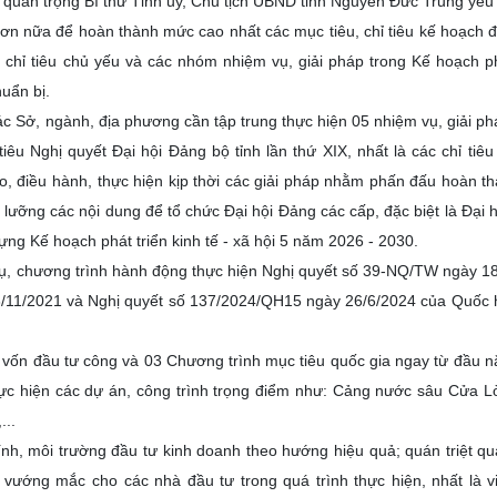
n quan trọng Bí thư Tỉnh ủy, Chủ tịch UBND tỉnh Nguyễn Đức Trung yêu
 hơn nữa để hoàn thành mức cao nhất các mục tiêu, chỉ tiêu kế hoạch đ
c chỉ tiêu chủ yếu và các nhóm nhiệm vụ, giải pháp trong Kế hoạch ph
uẩn bị.
ác Sở, ngành, địa phương cần tập trung thực hiện 05 nhiệm vụ, giải ph
tiêu Nghị quyết Đại hội Đảng bộ tỉnh lần thứ XIX, nhất là các chỉ tiêu
ạo, điều hành, thực hiện kịp thời các giải pháp nhằm phấn đấu hoàn t
kỹ lưỡng các nội dung để tổ chức Đại hội Đảng các cấp, đặc biệt là Đại 
ựng Kế hoạch phát triển kinh tế - xã hội 5 năm 2026 - 2030.
vụ, chương trình hành động thực hiện Nghị quyết số 39-NQ/TW ngày 1
3/11/2021 và Nghị quyết số 137/2024/QH15 ngày 26/6/2024 của Quốc 
ân vốn đầu tư công và 03 Chương trình mục tiêu quốc gia ngay từ đầu 
hực hiện các dự án, công trình trọng điểm như: Cảng nước sâu Cửa L
...
ính, môi trường đầu tư kinh doanh theo hướng hiệu quả; quán triệt q
vướng mắc cho các nhà đầu tư trong quá trình thực hiện, nhất là v