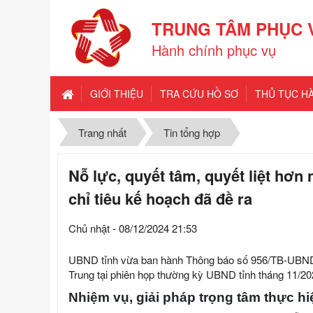
TRUNG TÂM PHỤC 
Hành chính phục vụ
GIỚI THIỆU
TRA CỨU HỒ SƠ
THỦ TỤC H
Trang nhất
Tin tổng hợp
Nỗ lực, quyết tâm, quyết liệt hơn
chỉ tiêu kế hoạch đã đề ra
Chủ nhật - 08/12/2024 21:53
UBND tỉnh vừa ban hành Thông báo số 956/TB-UBND n
Trung tại phiên họp thường kỳ UBND tỉnh tháng 11/20
Nhiệm vụ, giải pháp trọng tâm thực hi