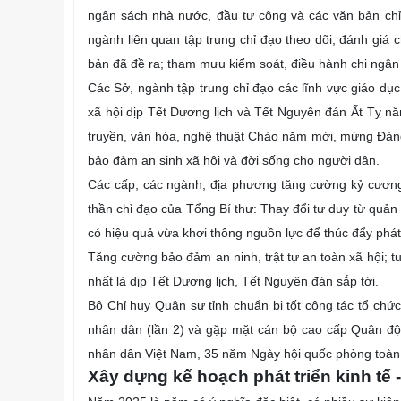
ngân sách nhà nước, đầu tư công và các văn bản chỉ 
ngành liên quan tập trung chỉ đạo theo dõi, đánh giá 
bản đã đề ra; tham mưu kiểm soát, điều hành chi ngân s
Các Sở, ngành tập trung chỉ đạo các lĩnh vực giáo dục,
xã hội dịp Tết Dương lịch và Tết Nguyên đán Ất Tỵ 
truyền, văn hóa, nghệ thuật Chào năm mới, mừng Đảng
bảo đảm an sinh xã hội và đời sống cho người dân.
Các cấp, các ngành, địa phương tăng cường kỷ cương, 
thần chỉ đạo của Tổng Bí thư: Thay đổi tư duy từ quản
có hiệu quả vừa khơi thông nguồn lực để thúc đẩy phát 
Tăng cường bảo đảm an ninh, trật tự an toàn xã hội; tu
nhất là dịp Tết Dương lịch, Tết Nguyên đán sắp tới.
Bộ Chỉ huy Quân sự tỉnh chuẩn bị tốt công tác tổ ch
nhân dân (lần 2) và gặp mặt cán bộ cao cấp Quân độ
nhân dân Việt Nam, 35 năm Ngày hội quốc phòng toàn
Xây dựng kế hoạch phát triển kinh tế 