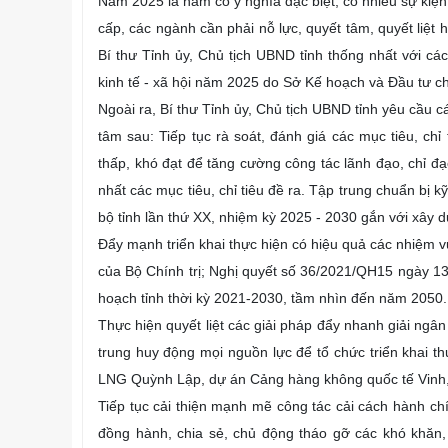
Năm 2025 là năm có ý nghĩa đặc biệt, có nhiều sự kiệ
cấp, các ngành cần phải nỗ lực, quyết tâm, quyết liệt
Bí thư Tỉnh ủy, Chủ tịch UBND tỉnh thống nhất với cá
kinh tế - xã hội năm 2025 do Sở Kế hoạch và Đầu tư ch
Ngoài ra, Bí thư Tỉnh ủy, Chủ tịch UBND tỉnh yêu cầu c
tâm sau:
Tiếp tục rà soát, đánh giá các mục tiêu, chỉ 
thấp, khó đạt để tăng cường công tác lãnh đạo, chỉ đ
nhất các mục tiêu, chỉ tiêu đề ra. Tập trung chuẩn bị 
bộ tỉnh lần thứ XX, nhiệm kỳ 2025 - 2030 gắn với xây d
Đẩy mạnh triển khai thực hiện có hiệu quả các nhiệm 
của Bộ Chính trị; Nghị quyết số 36/2021/QH15 ngày 1
hoạch tỉnh thời kỳ 2021-2030, tầm nhìn đến năm 2050.
Thực hiện quyết liệt các giải pháp đẩy nhanh giải ng
trung huy động mọi nguồn lực để tổ chức triển khai t
LNG Quỳnh Lập, dự án Cảng hàng không quốc tế Vinh,
Tiếp tục cải thiện mạnh mẽ công tác cải cách hành ch
đồng hành, chia sẻ, chủ động tháo gỡ các khó khăn, 