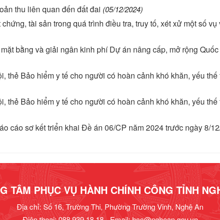
ản thu liên quan đến đất đai
(05/12/2024)
ứng, tài sản trong quá trình điều tra, truy tố, xét xử một số vụ 
g mặt bằng và giải ngân kinh phí Dự án nâng cấp, mở rộng Quốc
, thẻ Bảo hiểm y tế cho người có hoàn cảnh khó khăn, yếu thế 
, thẻ Bảo hiểm y tế cho người có hoàn cảnh khó khăn, yếu thế 
áo cáo sơ kết triển khai Đề án 06/CP năm 2024 trước ngày 8/1
G TÂM PHỤC VỤ HÀNH CHÍNH CÔNG TỈNH NG
Địa chỉ: Số 16, Trường Thi, Phường Trường Vinh, Nghệ An
Điện thoại: 088.939.18.18 - Email:
hcc@nghean.gov.vn