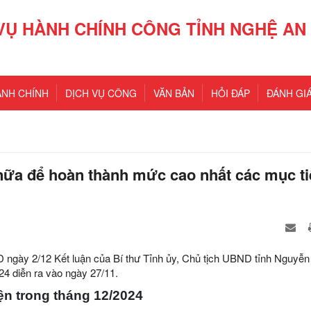
VỤ HÀNH CHÍNH CÔNG TỈNH NGHỆ AN
ÀNH CHÍNH
DỊCH VỤ CÔNG
VĂN BẢN
HỎI ĐÁP
ĐÁNH GIÁ
 nữa để hoàn thành mức cao nhất các mục ti
gày 2/12 Kết luận của Bí thư Tỉnh ủy, Chủ tịch UBND tỉnh Nguyễ
24 diễn ra vào ngày 27/11.
ện trong tháng 12/2024