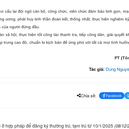
 cơ cấu lại đội ngũ cán bộ, công chức, viên chức đảm bảo tinh gọn, mạ
ung ương; phát huy tinh thần đoàn kết, thống nhất; thực hiện nghiêm kỷ 
m của người đứng đầu.
 xã hội; thực hiện tốt công tác thanh tra, tiếp công dân, giải quyết kh
p trung cao độ, chuẩn bị kịch bản để ứng phó với tất cả mọi tình huốn
PT (Tổ
Tác giả:
Dung Nguye
Chia sẻ:
Facebook
ỗ ở hợp pháp để đăng ký thường trú, tạm trú từ 10/1/2025
(08/12/