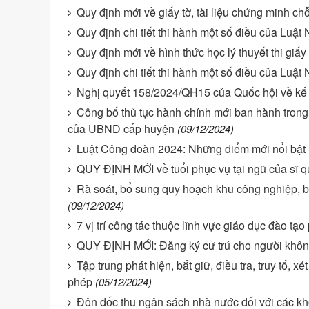
Quy định mới về giấy tờ, tài liệu chứng minh ch
Quy định chi tiết thi hành một số điều của Luật 
Quy định mới về hình thức học lý thuyết thi giấy
Quy định chi tiết thi hành một số điều của Luật 
Nghị quyết 158/2024/QH15 của Quốc hội về kế
Công bố thủ tục hành chính mới ban hành trong 
của UBND cấp huyện
(09/12/2024)
Luật Công đoàn 2024: Những điểm mới nổi bật
QUY ĐỊNH MỚI về tuổi phục vụ tại ngũ của sĩ 
Rà soát, bổ sung quy hoạch khu công nghiệp, b
(09/12/2024)
7 vị trí công tác thuộc lĩnh vực giáo dục đào tạ
QUY ĐỊNH MỚI: Đăng ký cư trú cho người không 
Tập trung phát hiện, bắt giữ, điều tra, truy tố, 
phép
(05/12/2024)
Đôn đốc thu ngân sách nhà nước đối với các kho