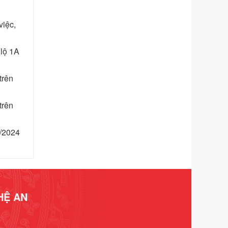
Tên: Nghị định số 292/2026/NĐ-CP
của Chính phủ: Quy định chi tiết một
việc,
số điều và biện pháp để tổ chức,
hướng dẫn thi hành Luật Quản lý
ngoại thương
 lộ 1A
Ngày ban hành: 21/07/2026
Số kí hiệu:
292/2026/NĐ-CP
trên
Tên: Nghị định số 292/2026/NĐ-CP
của Chính phủ: Quy định chi tiết một
trên
số điều và biện pháp để tổ chức,
hướng dẫn thi hành Luật Quản lý
ngoại thương
2/2024
Ngày ban hành: 21/07/2026
Số kí hiệu:
105/2026/TT-BTC
Tên: Thông tư số 105/2026/TT-BTC
của Bộ Tài chính: Bãi bỏ Thông tư số
87/2019/TT- BТC ngày 19 tháng 12
HỆ AN
năm 2019 của Bộ trưởng Bộ Tài
chính hướng dẫn thực hiện xử phạt
vi phạm hành chính trong lĩnh vực