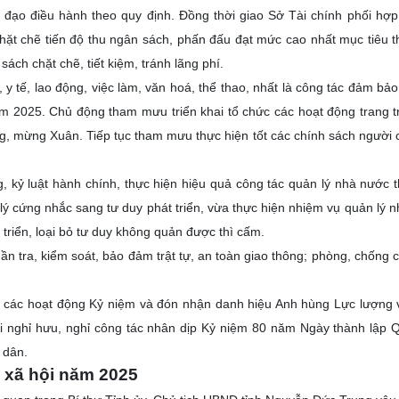
đạo điều hành theo quy định. Đồng thời giao Sở Tài chính phối hợp
chặt chẽ tiến độ thu ngân sách, phấn đấu đạt mức cao nhất mục tiêu t
ách chặt chẽ, tiết kiệm, tránh lãng phí.
 y tế, lao động, việc làm, văn hoá, thể thao, nhất là công tác đảm bảo
năm 2025.
Chủ động tham mưu triển khai tổ chức các hoạt động trang tr
, mừng Xuân. Tiếp tục tham mưu thực hiện tốt các chính sách người 
kỷ luật hành chính, thực hiện hiệu quả công tác quản lý nhà nước t
 lý cứng nhắc sang tư duy phát triển, vừa thực hiện nhiệm vụ quản lý 
triển, loại bỏ tư duy không quản được thì cấm.
ần tra, kiểm soát, bảo đảm trật tự, an toàn giao thông; phòng, chống c
ức các hoạt động Kỷ niệm và đón nhận danh hiệu Anh hùng Lực lượng 
i nghỉ hưu, nghỉ công tác nhân dịp Kỷ niệm 80 năm Ngày thành lập 
 dân.
- xã hội năm 2025