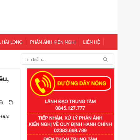
 HÀI LÒNG
PHẢN ÁNH KIẾN NGHỊ
LIÊN HỆ
êu,
n Đức
Số kí hiệu:
351/2025/NĐ-CP