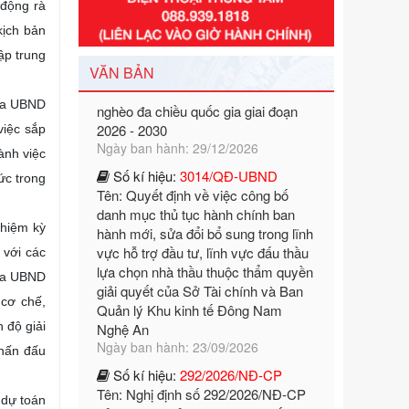
Tên: Nghị định số 351/2025/NĐ-CP
 động rà
của Chính phủ: Quy định chuẩn
kịch bản
nghèo đa chiều quốc gia giai đoạn
ập trung
2026 - 2030
VĂN BẢN
Ngày ban hành: 29/12/2026
của UBND
Số kí hiệu:
3014/QĐ-UBND
Tên: Quyết định về việc công bố
việc sắp
danh mục thủ tục hành chính ban
ành việc
hành mới, sửa đổi bổ sung trong lĩnh
ức trong
vực hỗ trợ đầu tư, lĩnh vực đấu thầu
lựa chọn nhà thầu thuộc thẩm quyền
giải quyết của Sở Tài chính và Ban
nhiệm kỳ
Quản lý Khu kinh tế Đông Nam
 với các
Nghệ An
của UBND
Ngày ban hành: 23/09/2026
 cơ chế,
Số kí hiệu:
292/2026/NĐ-CP
Tên: Nghị định số 292/2026/NĐ-CP
 độ giải
của Chính phủ: Quy định chi tiết một
phấn đấu
số điều và biện pháp để tổ chức,
hướng dẫn thi hành Luật Quản lý
 dự toán
ngoại thương