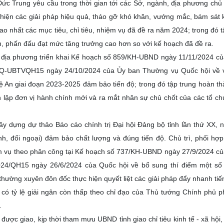
ức Trung yêu cầu trong thời gian tới các Sở, ngành, địa phương chủ
c hiện các giải pháp hiệu quả, tháo gỡ khó khăn, vướng mắc, bám sát 
 nhất các mục tiêu, chỉ tiêu, nhiệm vụ đã đề ra năm 2024; trong đó t
ển, phấn đấu đạt mức tăng trưởng cao hơn so với kế hoạch đã đề ra.
c địa phương triển khai Kế hoạch số 859/KH-UBND ngày 11/11/2024 
43/NQ-UBTVQH15 ngày 24/10/2024 của Ủy ban Thường vụ Quốc hội về 
ệ An giai đoạn 2023-2025 đảm bảo tiến độ; trong đó tập trung hoàn th
 lập đơn vị hành chính mới và ra mắt nhân sự chủ chốt của các tổ ch
y dựng dự thảo Báo cáo chính trị Đại hội Đảng bộ tỉnh lần thứ XX, 
nh, đối ngoại) đảm bảo chất lượng và đúng tiến độ. Chủ trì, phối hợp
hiệm vụ theo phân công tại Kế hoạch số 737/KH-UBND ngày 27/9/2024 
/2024/QH15 ngày 26/6/2024 của Quốc hội về bổ sung thí điểm một số
 thường xuyên đôn đốc thực hiện quyết liệt các giải pháp đẩy nhanh tiến
 có tỷ lệ giải ngân còn thấp theo chỉ đạo của Thủ tướng Chính phủ 
.
ược giao, kịp thời tham mưu UBND tỉnh giao chỉ tiêu kinh tế - xã hội,