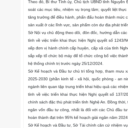
Theo đó, Bí thư Tỉnh ủy, Chủ tịch UBND tỉnh Nguyễn Đ
soát các mục tiêu, nhiệm vụ trọng tâm; quyết liệt thự
tăng trưởng để điều hành, phấn đấu hoàn thành mức cao
sản xuất ở các lĩnh vực, sản phẩm còn dư địa phát tri
Sở Nội vụ chủ động theo dõi, đôn đốc, hướng dẫn cá
tỉnh về việc triển khai thực hiện Nghị quyết số 12
xếp đơn vị hành chính cấp huyện, cấp xã của tỉnh Ngh
sắp xếp tổ chức bộ máy để tổ chức công bố việc thành
hệ thống chính trị trước ngày 25/12/2024.
Sở Kế hoạch và Đầu tư chủ trì tổng hợp, tham mưu xâ
2025-2030 (phần kinh tế - xã hội, quốc phòng - an ni
ngành liên quan tập trung triển khai hiệu quả các n
tỉnh về việc triển khai thực hiện Nghị quyết số 137
chính sách đặc thù phát triển tỉnh Nghệ An. Đồng thời,
ngân vốn đầu tư công, nhất là đối với các Chủ đầu tư
hoàn thành đạt trên 95% kế hoạch giải ngân năm 2024
Sở Kế hoạch và Đầu tư, Sở Tài chính căn cứ nhiệm vụ đ