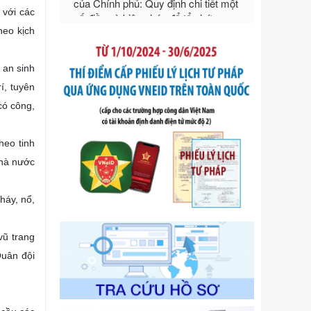
Ngày ban hành: 21/07/2026
 với các
Số kí hiệu:
292/2026/NĐ-CP
heo kịch
Tên: Nghị định số 292/2026/NĐ-CP
của Chính phủ: Quy định chi tiết một
 an sinh
số điều và biện pháp để tổ chức,
hướng dẫn thi hành Luật Quản lý
í, tuyên
ngoại thương
có công,
Ngày ban hành: 21/07/2026
Số kí hiệu:
105/2026/TT-BTC
heo tinh
Tên: Thông tư số 105/2026/TT-BTC
nhà nước
của Bộ Tài chính: Bãi bỏ Thông tư số
87/2019/TT- BТC ngày 19 tháng 12
năm 2019 của Bộ trưởng Bộ Tài
háy, nổ,
chính hướng dẫn thực hiện xử phạt
vi phạm hành chính trong lĩnh vực
vũ trang
kho bạc nhà nước
Ngày ban hành: 21/07/2026
Quân đội
Số kí hiệu:
291/2026/NĐ-CP
Tên: Nghị định số 291/2026/NĐ-CP
của Chính phủ: Sửa đổi, bổ sung