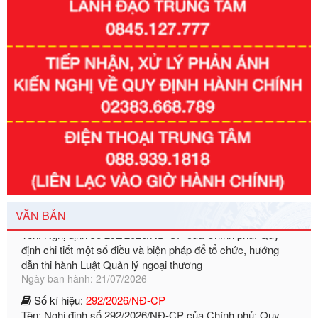
Số kí hiệu:
3014/QĐ-UBND
Tên: Quyết định về việc công bố danh mục thủ tục hành
chính ban hành mới, sửa đổi bổ sung trong lĩnh vực hỗ trợ
đầu tư, lĩnh vực đấu thầu lựa chọn nhà thầu thuộc thẩm
quyền giải quyết của Sở Tài chính và Ban Quản lý Khu kinh
tế Đông Nam Nghệ An
Ngày ban hành: 23/09/2026
Số kí hiệu:
292/2026/NĐ-CP
Tên: Nghị định số 292/2026/NĐ-CP của Chính phủ: Quy
định chi tiết một số điều và biện pháp để tổ chức, hướng
dẫn thi hành Luật Quản lý ngoại thương
Ngày ban hành: 21/07/2026
Số kí hiệu:
292/2026/NĐ-CP
VĂN BẢN
Tên: Nghị định số 292/2026/NĐ-CP của Chính phủ: Quy
định chi tiết một số điều và biện pháp để tổ chức, hướng
dẫn thi hành Luật Quản lý ngoại thương
Ngày ban hành: 21/07/2026
Số kí hiệu:
105/2026/TT-BTC
Tên: Thông tư số 105/2026/TT-BTC của Bộ Tài chính: Bãi
bỏ Thông tư số 87/2019/TT- BТC ngày 19 tháng 12 năm