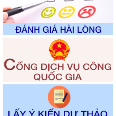
Ngày ban hành: 29/12/2026
Số kí hiệu:
3014/QĐ-UBND
Tên: Quyết định về việc công bố danh mục thủ tục hành
chính ban hành mới, sửa đổi bổ sung trong lĩnh vực hỗ trợ
đầu tư, lĩnh vực đấu thầu lựa chọn nhà thầu thuộc thẩm
quyền giải quyết của Sở Tài chính và Ban Quản lý Khu kinh
tế Đông Nam Nghệ An
Ngày ban hành: 23/09/2026
Số kí hiệu:
292/2026/NĐ-CP
Tên: Nghị định số 292/2026/NĐ-CP của Chính phủ: Quy
định chi tiết một số điều và biện pháp để tổ chức, hướng
dẫn thi hành Luật Quản lý ngoại thương
Ngày ban hành: 21/07/2026
Số kí hiệu:
292/2026/NĐ-CP
Tên: Nghị định số 292/2026/NĐ-CP của Chính phủ: Quy
định chi tiết một số điều và biện pháp để tổ chức, hướng
dẫn thi hành Luật Quản lý ngoại thương
Ngày ban hành: 21/07/2026
Số kí hiệu:
105/2026/TT-BTC