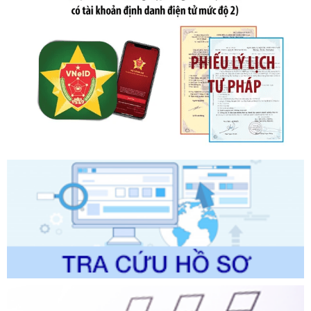
trình điện tử giải quyết thủ tục hành chính trong lĩnh vực Du
lịch thuộc phạm vi chức năng quản lý của Sở Văn hóa, Thể
thao và Du lịch
Ngày ban hành: 01/06/2026
Số kí hiệu:
2310/QĐ-UBND
Tên: Về việc công bố Danh mục thủ tục hành chính sửa
đổi, bổ sung và phê duyệt Quy trình nội bộ, quy trình điện tử
trong giải quyết thủtục hành chính lĩnh vực biến đổi khí hậu
thuộc phạm vi giải quyết của Sở Nông nghiệp và Môi
trường
Ngày ban hành: 01/06/2026
Số kí hiệu:
2300/QĐ-UBND
Tên: V/v công bố danh mục thủ tục hành chính được sửa
đổi, bổ sung và phê duyệt quy trình nội bộ, quy trình điện tử
giải quyết thủ tục hành chính trong lĩnh vực Luật sư thuộc
phạm vi chức năng quản lý của Sở Tư pháp
Ngày ban hành: 01/06/2026
Số kí hiệu:
351/2025/NĐ-CP
Tên: Nghị định số 351/2025/NĐ-CP của Chính phủ: Quy
định chuẩn nghèo đa chiều quốc gia giai đoạn 2026 - 2030