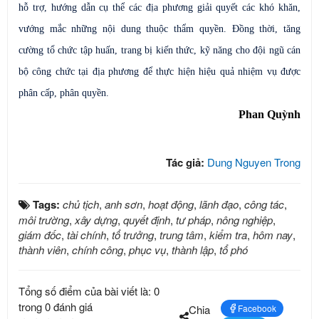
hỗ trợ, hướng dẫn cụ thể các địa phương giải quyết các khó khăn,
vướng mắc những nội dung thuộc thẩm quyền. Đồng thời, tăng
cường tổ chức tập huấn, trang bị kiến thức, kỹ năng cho đội ngũ cán
bộ công chức tại địa phương để thực hiện hiệu quả nhiệm vụ được
phân cấp, phân quyền.
Phan Quỳnh
Tác giả:
Dung Nguyen Trong
Tags:
chủ tịch
,
anh sơn
,
hoạt động
,
lãnh đạo
,
công tác
,
môi trường
,
xây dựng
,
quyết định
,
tư pháp
,
nông nghiệp
,
giám đốc
,
tài chính
,
tổ trưởng
,
trung tâm
,
kiểm tra
,
hôm nay
,
thành viên
,
chính công
,
phục vụ
,
thành lập
,
tổ phó
Tổng số điểm của bài viết là: 0
trong 0 đánh giá
Chia
Facebook