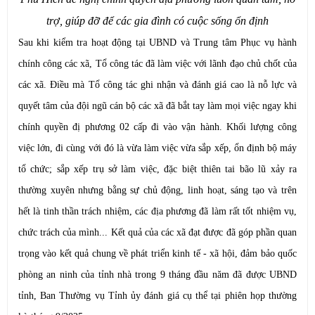
trợ, giúp đỡ để các gia đình có cuộc sống ổn định
Sau khi kiểm tra hoạt động tại UBND và Trung tâm Phục vụ hành
chính công các xã, Tổ công tác đã làm việc với lãnh đạo chủ chốt của
các xã. Điều mà Tổ công tác ghi nhận và đánh giá cao là nỗ lực và
quyết tâm của đội ngũ cán bộ các xã đã bắt tay làm mọi việc ngay khi
chính quyền đị phương 02 cấp đi vào vận hành. Khối lượng công
việc lớn, đi cùng với đó là vừa làm việc vừa sắp xếp, ổn định bộ máy
tổ chức; sắp xếp trụ sở làm việc, đặc biệt thiên tai bão lũ xảy ra
thường xuyên nhưng bằng sự chủ động, linh hoạt, sáng tạo và trên
hết là tinh thần trách nhiệm, các địa phương đã làm rất tốt nhiệm vụ,
chức trách của mình... Kết quả của các xã đạt được đã góp phần quan
trọng vào kết quả chung về phát triển kinh tế - xã hội, đảm bảo quốc
phòng an ninh của tỉnh nhà trong 9 tháng đầu năm đã được UBND
tỉnh, Ban Thường vụ Tỉnh ủy đánh giá cụ thể tại phiên họp thường