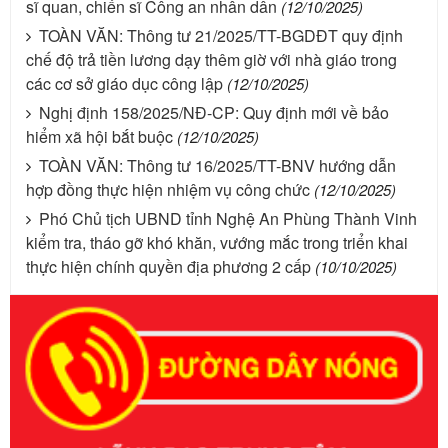
sĩ quan, chiến sĩ Công an nhân dân
(12/10/2025)
TOÀN VĂN: Thông tư 21/2025/TT-BGDĐT quy định
chế độ trả tiền lương dạy thêm giờ với nhà giáo trong
các cơ sở giáo dục công lập
(12/10/2025)
Nghị định 158/2025/NĐ-CP: Quy định mới về bảo
hiểm xã hội bắt buộc
(12/10/2025)
TOÀN VĂN: Thông tư 16/2025/TT-BNV hướng dẫn
hợp đồng thực hiện nhiệm vụ công chức
(12/10/2025)
Phó Chủ tịch UBND tỉnh Nghệ An Phùng Thành Vinh
kiểm tra, tháo gỡ khó khăn, vướng mắc trong triển khai
thực hiện chính quyền địa phương 2 cấp
(10/10/2025)
Số kí hiệu:
351/2025/NĐ-CP
Tên: Nghị định số 351/2025/NĐ-CP của Chính phủ: Quy
định chuẩn nghèo đa chiều quốc gia giai đoạn 2026 - 2030
Ngày ban hành: 29/12/2026