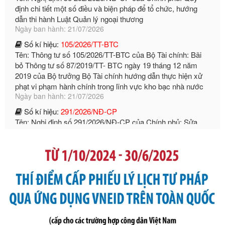
2019 của Bộ trưởng Bộ Tài chính hướng dẫn thực hiện xử
phạt vi phạm hành chính trong lĩnh vực kho bạc nhà nước
Ngày ban hành: 21/07/2026
Số kí hiệu:
291/2026/NĐ-CP
Tên: Nghị định số 291/2026/NĐ-CP của Chính phủ: Sửa
đổi, bổ sung một số điều của Nghị định số 125/2020/NĐ-СР
ngày 19 tháng 10 năm 2020 của Chính phủ quy định xử
phạt vi phạm hành chính về thuế, hóa đơn được sửa đổi, bổ
sung bởi Nghị định số 102/2021/NĐ-CP
Ngày ban hành: 20/07/2026
Số kí hiệu:
2303/QĐ-UBND
Tên: Quyết định công bố Danh mục thủ tục hành chính mới
ban hành, được sửa đổi, bổ sung, bị bãi bỏ và phê duyệt
Quy trình nội bộ, quy trình điện tử giải quyết thủ tục hành
chính trong một số lĩnh vực thuộc phạm vi chức năng quản
lý của Sở Văn hóa, Thể tha
Ngày ban hành: 01/06/2026
Số kí hiệu:
2304/QĐ-UBND
Tên: Quyết định công bố Danh mục thủ tục hành chính
được sửa đổi, bổ sung và phê duyệt Quy trình nội bộ, quy