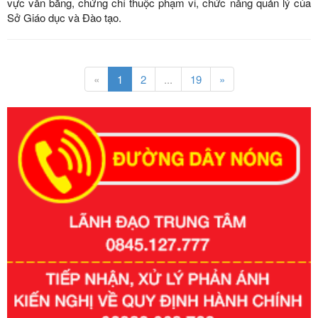
vực văn bằng, chứng chỉ thuộc phạm vi, chức năng quản lý của
Sở Giáo dục và Đào tạo.
«
1
2
...
19
»