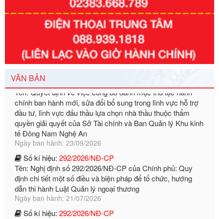
Số kí hiệu:
351/2025/NĐ-CP
Tên: Nghị định số 351/2025/NĐ-CP của Chính phủ: Quy
định chuẩn nghèo đa chiều quốc gia giai đoạn 2026 - 2030
Ngày ban hành: 29/12/2026
Số kí hiệu:
3014/QĐ-UBND
Tên: Quyết định về việc công bố danh mục thủ tục hành
chính ban hành mới, sửa đổi bổ sung trong lĩnh vực hỗ trợ
VĂN BẢN
đầu tư, lĩnh vực đấu thầu lựa chọn nhà thầu thuộc thẩm
quyền giải quyết của Sở Tài chính và Ban Quản lý Khu kinh
tế Đông Nam Nghệ An
Ngày ban hành: 23/09/2026
Số kí hiệu:
292/2026/NĐ-CP
Tên: Nghị định số 292/2026/NĐ-CP của Chính phủ: Quy
định chi tiết một số điều và biện pháp để tổ chức, hướng
dẫn thi hành Luật Quản lý ngoại thương
Ngày ban hành: 21/07/2026
Số kí hiệu:
292/2026/NĐ-CP
Tên: Nghị định số 292/2026/NĐ-CP của Chính phủ: Quy
định chi tiết một số điều và biện pháp để tổ chức, hướng
dẫn thi hành Luật Quản lý ngoại thương