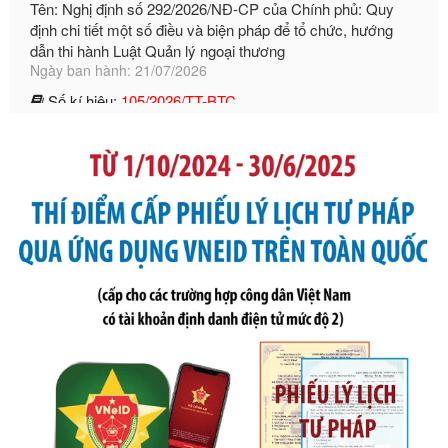
Ngày ban hành: 21/07/2026
Số kí hiệu:
105/2026/TT-BTC
Tên: Thông tư số 105/2026/TT-BTC của Bộ Tài chính: Bãi
bỏ Thông tư số 87/2019/TT- BТC ngày 19 tháng 12 năm
2019 của Bộ trưởng Bộ Tài chính hướng dẫn thực hiện xử
phạt vi phạm hành chính trong lĩnh vực kho bạc nhà nước
Ngày ban hành: 21/07/2026
Số kí hiệu:
291/2026/NĐ-CP
Tên: Nghị định số 291/2026/NĐ-CP của Chính phủ: Sửa
đổi, bổ sung một số điều của Nghị định số 125/2020/NĐ-СР
ngày 19 tháng 10 năm 2020 của Chính phủ quy định xử
phạt vi phạm hành chính về thuế, hóa đơn được sửa đổi, bổ
sung bởi Nghị định số 102/2021/NĐ-CP
Ngày ban hành: 20/07/2026
Số kí hiệu:
2303/QĐ-UBND
Tên: Quyết định công bố Danh mục thủ tục hành chính mới
ban hành, được sửa đổi, bổ sung, bị bãi bỏ và phê duyệt
Quy trình nội bộ, quy trình điện tử giải quyết thủ tục hành
chính trong một số lĩnh vực thuộc phạm vi chức năng quản
lý của Sở Văn hóa, Thể tha