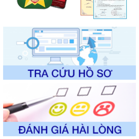
Ngày ban hành: 01/06/2026
Số kí hiệu:
2304/QĐ-UBND
Tên: Quyết định công bố Danh mục thủ tục hành chính
được sửa đổi, bổ sung và phê duyệt Quy trình nội bộ, quy
trình điện tử giải quyết thủ tục hành chính trong lĩnh vực Du
lịch thuộc phạm vi chức năng quản lý của Sở Văn hóa, Thể
thao và Du lịch
Ngày ban hành: 01/06/2026
Số kí hiệu:
2310/QĐ-UBND
Tên: Về việc công bố Danh mục thủ tục hành chính sửa
đổi, bổ sung và phê duyệt Quy trình nội bộ, quy trình điện tử
trong giải quyết thủtục hành chính lĩnh vực biến đổi khí hậu
thuộc phạm vi giải quyết của Sở Nông nghiệp và Môi
trường
Ngày ban hành: 01/06/2026
Số kí hiệu:
2300/QĐ-UBND
Tên: V/v công bố danh mục thủ tục hành chính được sửa
đổi, bổ sung và phê duyệt quy trình nội bộ, quy trình điện tử
giải quyết thủ tục hành chính trong lĩnh vực Luật sư thuộc
phạm vi chức năng quản lý của Sở Tư pháp
Ngày ban hành: 01/06/2026