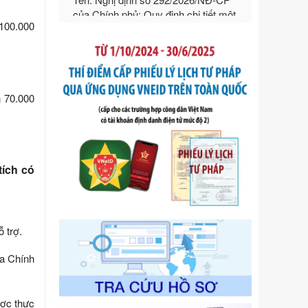
ngoại thương
.100.000
Ngày ban hành: 21/07/2026
Số kí hiệu:
292/2026/NĐ-CP
Tên: Nghị định số 292/2026/NĐ-CP
của Chính phủ: Quy định chi tiết một
số điều và biện pháp để tổ chức,
n 70.000
hướng dẫn thi hành Luật Quản lý
ngoại thương
Ngày ban hành: 21/07/2026
Số kí hiệu:
105/2026/TT-BTC
tích có
Tên: Thông tư số 105/2026/TT-BTC
của Bộ Tài chính: Bãi bỏ Thông tư số
87/2019/TT- BТC ngày 19 tháng 12
năm 2019 của Bộ trưởng Bộ Tài
chính hướng dẫn thực hiện xử phạt
 trợ.
vi phạm hành chính trong lĩnh vực
kho bạc nhà nước
ủa Chính
Ngày ban hành: 21/07/2026
Số kí hiệu:
291/2026/NĐ-CP
ược thực
Tên: Nghị định số 291/2026/NĐ-CP