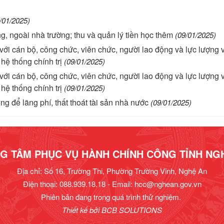
/01/2025)
g, ngoài nhà trường; thu và quản lý tiền học thêm
(09/01/2025)
 với cán bộ, công chức, viên chức, người lao động và lực lượng 
hệ thống chính trị
(09/01/2025)
 với cán bộ, công chức, viên chức, người lao động và lực lượng 
hệ thống chính trị
(09/01/2025)
ông để lãng phí, thất thoát tài sản nhà nước
(09/01/2025)
G TÂM PHỤC VỤ HÀNH CHÍNH CÔNG TỈNH NG
Địa chỉ: Số 16, Trường Thi, Phường Trường Vinh, Nghệ An
Điện thoại: 088.939.18.18 - Email:
hcc@nghean.gov.vn
Phiên bản đang trong quá trình thử nghiệm.
Thiết kế bởi
BCB SOLUTIONS