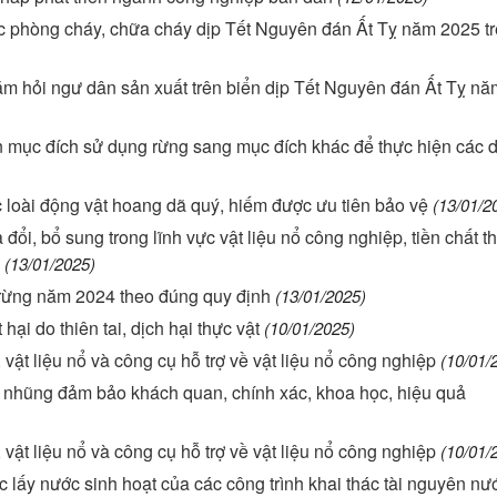
ác phòng cháy, chữa cháy dịp Tết Nguyên đán Ất Tỵ năm 2025 tr
hăm hỏi ngư dân sản xuất trên biển dịp Tết Nguyên đán Ất Tỵ n
n mục đích sử dụng rừng sang mục đích khác để thực hiện các 
c loài động vật hoang dã quý, hiếm được ưu tiên bảo vệ
(13/01/2
ổi, bổ sung trong lĩnh vực vật liệu nổ công nghiệp, tiền chất t
(13/01/2025)
 rừng năm 2024 theo đúng quy định
(13/01/2025)
hại do thiên tai, dịch hại thực vật
(10/01/2025)
, vật liệu nổ và công cụ hỗ trợ về vật liệu nổ công nghiệp
(10/01/
m nhũng đảm bảo khách quan, chính xác, khoa học, hiệu quả
, vật liệu nổ và công cụ hỗ trợ về vật liệu nổ công nghiệp
(10/01/
lấy nước sinh hoạt của các công trình khai thác tài nguyên nư