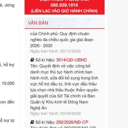
Số kí hiệu:
351/2025/NĐ-CP
ất, ương
Tên: Nghị định số 351/2025/NĐ-CP
của Chính phủ: Quy định chuẩn
nghèo đa chiều quốc gia giai đoạn
VĂN BẢN
2026 - 2030
Ngày ban hành: 29/12/2026
Số kí hiệu:
3014/QĐ-UBND
Tên: Quyết định về việc công bố
danh mục thủ tục hành chính ban
hành mới, sửa đổi bổ sung trong lĩnh
, hỗ trợ
vực hỗ trợ đầu tư, lĩnh vực đấu thầu
lựa chọn nhà thầu thuộc thẩm quyền
giải quyết của Sở Tài chính và Ban
n 10.000
Quản lý Khu kinh tế Đông Nam
Nghệ An
Ngày ban hành: 23/09/2026
/con đến
Số kí hiệu:
292/2026/NĐ-CP
Tên: Nghị định số 292/2026/NĐ-CP
của Chính phủ: Quy định chi tiết một
ỗ trợ từ
số điều và biện pháp để tổ chức,
hướng dẫn thi hành Luật Quản lý